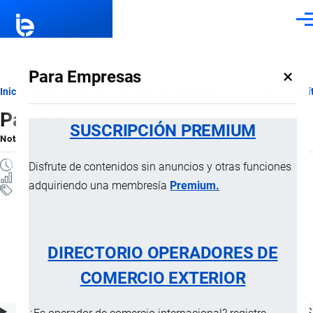
Pasar al contenido principal
Men
×
Para Empresas
Ruta
Inicio
Notas Explicativas del Sistema Armonizado
Sección II
Capí
Partida 11.01
de
SUSCRIPCIÓN PREMIUM
Nota Explicativa
por
Importaciones …
, 16 Julio, 2024
navegación
2 MINUTOS
Disfrute de contenidos sin anuncios y otras funciones
6 VISTAS
adquiriendo una membresía
Premium.
Notas Explicativas
Clasificación Arancelaria
11.01 Harina de trigo o de morcajo
DIRECTORIO OPERADORES DE
(tranquillón)
COMERCIO EXTERIOR
ÍNDICE DE CONTENIDOS