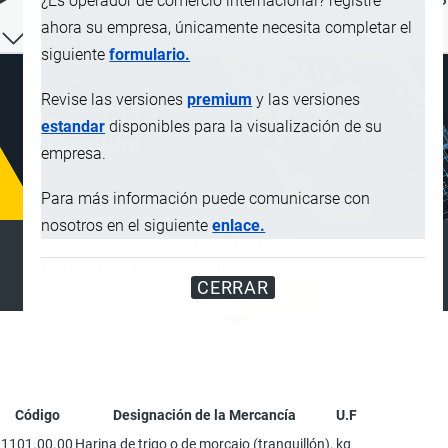
¿Es operador de comercio internacional? registre
ahora su empresa, únicamente necesita completar el
siguiente
formulario.
Revise las versiones
premium
y las versiones
estandar
disponibles para la visualización de su
empresa.
Para más información puede comunicarse con
nosotros en el siguiente
enlace.
SUSCRIPCIÓN PREMIUM
Disfrute de contenido sin anuncios y funciones adicionales
CERRAR
SUSCRIBIRSE
ANUNCIAR
Código
Designación de la Mercancía
U.F
1101.00.00
Harina de trigo o de morcajo (tranquillón).
kg