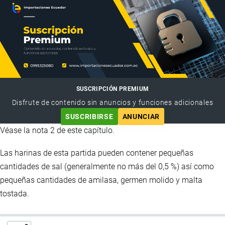
SUSCRIPCIÓN PREMIUM
Disfrute de contenido sin anuncios y funciones adicionales
SUSCRIBIRSE
ANUNCIAR
Véase la nota 2 de este capítulo.
Las harinas de esta partida pueden contener pequeñas
cantidades de sal (generalmente no más del 0,5 %) así como
pequeñas cantidades de amilasa, germen molido y malta
tostada.