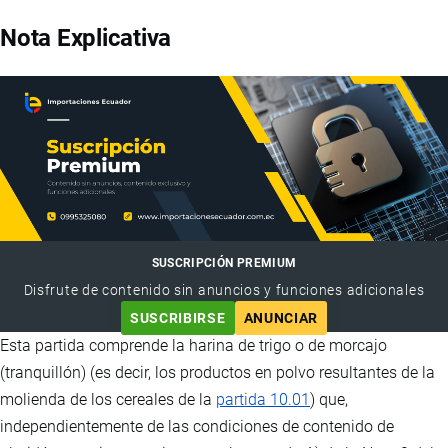
Nota Explicativa
SUSCRIPCIÓN PREMIUM
Disfrute de contenido sin anuncios y funciones adicionales
SUSCRIBIRSE
ANUNCIAR
Esta partida comprende la harina de trigo o de morcajo
(tranquillón) (es decir, los productos en polvo resultantes de la
molienda de los cereales de la
partida 10.01
) que,
independientemente de las condiciones de contenido de