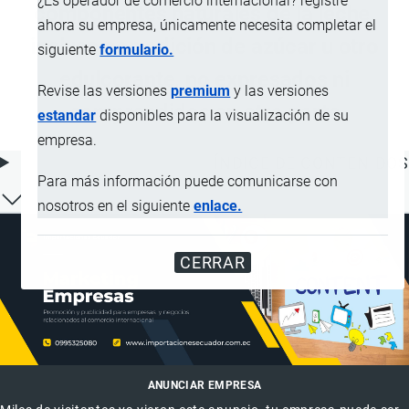
¿Es operador de comercio internacional? registre
componentes naturales de la leche,
ahora su empresa, únicamente necesita completar el
incluso con adición de azúcar u otro
siguiente
formulario.
edulcorante, no expresados ni
Revise las versiones
premium
y las versiones
comprendidos en otra parte
estandar
disponibles para la visualización de su
empresa.
ÍNDICE DE CONTENIDOS
Para más información puede comunicarse con
nosotros en el siguiente
enlace.
CERRAR
ANUNCIAR EMPRESA