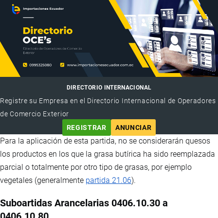
DIRECTORIO INTERNACIONAL
Registre su Empresa en el Directorio Internacional de Operadores
de Comercio Exterior
REGISTRAR
ANUNCIAR
Para la aplicación de esta partida, no se considerarán quesos
los productos en los que la grasa butírica ha sido reemplazada
parcial o totalmente por otro tipo de grasas, por ejemplo
vegetales (generalmente
partida 21.06
).
Suboartidas Arancelarias 0406.10.30 a
0406.10.80