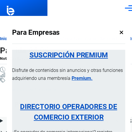
Pasar al contenido principal
Men
×
Para Empresas
Ruta
Inicio
Notas Explicativas del Sistema Armonizado
Sección I
Capít
Partida 04.06
de
SUSCRIPCIÓN PREMIUM
Nota Explicativa
por
Importaciones …
, 16 Julio, 2024
navegación
4 MINUTOS
Disfrute de contenidos sin anuncios y otras funciones
36 VISTAS
adquiriendo una membresía
Premium.
Notas Explicativas
Clasificación Arancelaria
Partida 04.06 Quesos y requesón
DIRECTORIO OPERADORES DE
COMERCIO EXTERIOR
ÍNDICE DE CONTENIDOS