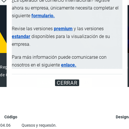
¿Es operador de comercio internacional? registre
ahora su empresa, únicamente necesita completar el
siguiente
formulario.
Revise las versiones
premium
y las versiones
estandar
disponibles para la visualización de su
empresa.
Para más información puede comunicarse con
DIRECTORIO INTERNACIONAL
nosotros en el siguiente
enlace.
Registre su Empresa en el Directorio Internacional de Operadores
de Comercio Exterior
CERRAR
REGISTRAR
ANUNCIAR
Código
Design
04.06
Quesos y requesón.