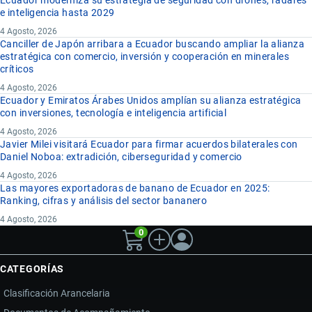
e inteligencia hasta 2029
4 Agosto, 2026
Canciller de Japón arribara a Ecuador buscando ampliar la alianza
estratégica con comercio, inversión y cooperación en minerales
críticos
4 Agosto, 2026
Ecuador y Emiratos Árabes Unidos amplían su alianza estratégica
con inversiones, tecnología e inteligencia artificial
4 Agosto, 2026
Javier Milei visitará Ecuador para firmar acuerdos bilaterales con
Daniel Noboa: extradición, ciberseguridad y comercio
4 Agosto, 2026
Las mayores exportadoras de banano de Ecuador en 2025:
Ranking, cifras y análisis del sector bananero
4 Agosto, 2026
0
CATEGORÍAS
Clasificación Arancelaria