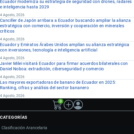
Ecuador moderniza su estrategia de seguridad con drones, radares
e inteligencia hasta 2029
4 Agosto, 2026
Canciller de Japón arribara a Ecuador buscando ampliar la alianza
estratégica con comercio, inversión y cooperación en minerales
críticos
4 Agosto, 2026
Ecuador y Emiratos Árabes Unidos amplían su alianza estratégica
con inversiones, tecnología e inteligencia artificial
4 Agosto, 2026
Javier Milei visitará Ecuador para firmar acuerdos bilaterales con
Daniel Noboa: extradición, ciberseguridad y comercio
4 Agosto, 2026
Las mayores exportadoras de banano de Ecuador en 2025:
Ranking, cifras y análisis del sector bananero
4 Agosto, 2026
0
CATEGORÍAS
Clasificación Arancelaria