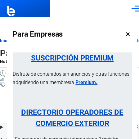
Pasar al contenido principal
Men
×
Para Empresas
Ruta
Inicio
Notas Explicativas del Sistema Armonizado
Sección I
Capít
Partida 04.09
de
SUSCRIPCIÓN PREMIUM
Nota Explicativa
por
Importaciones …
, 16 Julio, 2024
navegación
1 MINUTO
Disfrute de contenidos sin anuncios y otras funciones
51 VISTAS
adquiriendo una membresía
Premium.
Notas Explicativas
Clasificación Arancelaria
04.09 Miel natural
DIRECTORIO OPERADORES DE
COMERCIO EXTERIOR
ÍNDICE DE CONTENIDOS