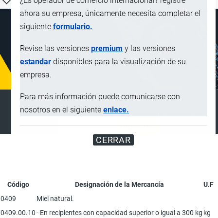
¿Es operador de comercio internacional? registre
ahora su empresa, únicamente necesita completar el
siguiente
formulario.
Revise las versiones
premium
y las versiones
estandar
disponibles para la visualización de su
empresa.
Para más información puede comunicarse con
SUSCRIPCIÓN PREMIUM
nosotros en el siguiente
enlace.
Disfrute de contenido sin anuncios y funciones adicionales
SUSCRIBIRSE
ANUNCIAR
CERRAR
Código
Designación de la Mercancía
U.F
0409
Miel natural.
0409.00.10
- En recipientes con capacidad superior o igual a 300 kg
kg