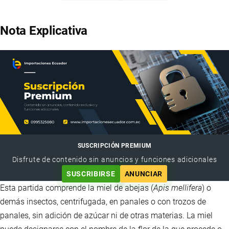
Nota Explicativa
SUSCRIPCIÓN PREMIUM
Disfrute de contenido sin anuncios y funciones adicionales
SUSCRIBIRSE
ANUNCIAR
Esta partida comprende la miel de abejas (
Apis mellifera
) o
demás insectos, centrifugada, en panales o con trozos de
panales, sin adición de azúcar ni de otras materias. La miel