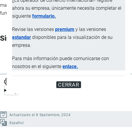
¿Es operador de comercio internacional? registre
materiales de embalaje de plástico para evitar la necesidad de
ahora su empresa, únicamente necesita completar el
fumigación.
siguiente
formulario.
Revise las versiones
premium
y las versiones
Sinónimos
estandar
disponibles para la visualización de su
empresa.
Certificado de fumigación
Para más información puede comunicarse con
Fumigation certificate
nosotros en el siguiente
enlace.
CERRAR
Actualizado el 8 Septiembre, 2024
Español