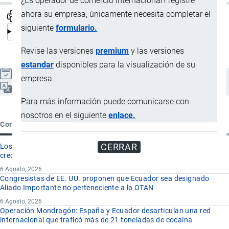
¿Es operador de comercio internacional? registre
ahora su empresa, únicamente necesita completar el
siguiente
formulario.
Revise las versiones
premium
y las versiones
estandar
disponibles para la visualización de su
Actualizado el 9 Septiembre, 2024
empresa.
Español
Para más información puede comunicarse con
nosotros en el siguiente
enlace.
Contenido reciente
CERRAR
Los 8 proyectos mineros más importantes que impulsan el
crecimiento de la minería en Ecuador
6 Agosto, 2026
Congresistas de EE. UU. proponen que Ecuador sea designado
Aliado Importante no perteneciente a la OTAN
6 Agosto, 2026
Operación Mondragón: España y Ecuador desarticulan una red
internacional que traficó más de 21 toneladas de cocaína