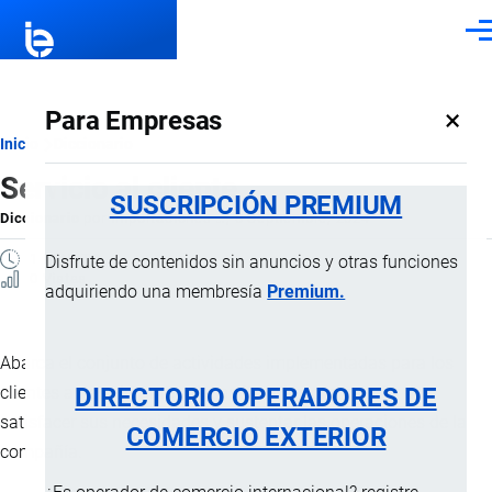
Pasar al contenido principal
Men
×
Para Empresas
Ruta
Inicio
Diccionario
Servicio al cliente
de
SUSCRIPCIÓN PREMIUM
Diccionario
por
Importaciones …
, 8 Septiembre, 2024
navegación
1 MINUTO
Disfrute de contenidos sin anuncios y otras funciones
0 Vistas
adquiriendo una membresía
Premium.
Abarca el conjunto de actividades implementadas para los
DIRECTORIO OPERADORES DE
clientes antes, durante y después de la compra a fin de
satisfacer sus necesidades y sustentar las operaciones de la
COMERCIO EXTERIOR
compañía.