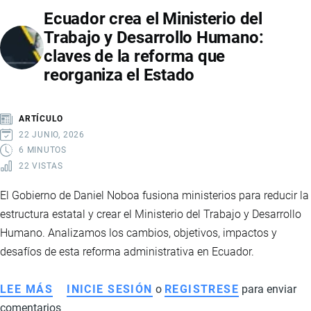
Ecuador crea el Ministerio del
2040:
Trabajo y Desarrollo Humano:
LA
claves de la reforma que
HOJA
reorganiza el Estado
DE
RUTA
QUE
ARTÍCULO
BUSCA
22 JUNIO, 2026
TRANSFORMAR
6 MINUTOS
22 VISTAS
LA
ECONOMÍA
El Gobierno de Daniel Noboa fusiona ministerios para reducir la
DEL
estructura estatal y crear el Ministerio del Trabajo y Desarrollo
PAÍS
Humano. Analizamos los cambios, objetivos, impactos y
desafíos de esta reforma administrativa en Ecuador.
LEE MÁS
SOBRE
INICIE SESIÓN
o
REGISTRESE
para enviar
comentarios
ECUADOR