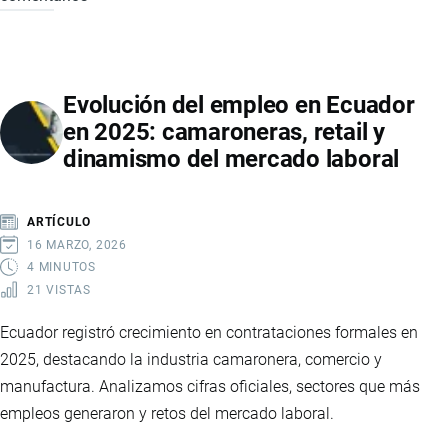
CREA
EL
MINISTERIO
Evolución del empleo en Ecuador
DEL
en 2025: camaroneras, retail y
TRABAJO
dinamismo del mercado laboral
Y
DESARROLLO
HUMANO:
ARTÍCULO
CLAVES
16 MARZO, 2026
DE
4 MINUTOS
21 VISTAS
LA
REFORMA
Ecuador registró crecimiento en contrataciones formales en
QUE
2025, destacando la industria camaronera, comercio y
REORGANIZA
manufactura. Analizamos cifras oficiales, sectores que más
EL
empleos generaron y retos del mercado laboral.
ESTADO