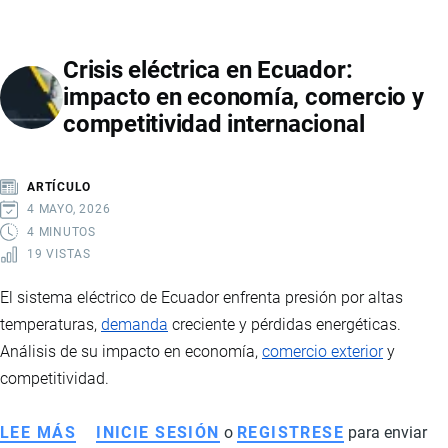
NARCOTRÁFICO
EN
Crisis eléctrica en Ecuador:
ECUADOR
impacto en economía, comercio y
AFECTA
competitividad internacional
LA
ECONOMÍA,
EL
ARTÍCULO
EMPLEO
4 MAYO, 2026
Y
4 MINUTOS
19 VISTAS
EL
COMERCIO
El sistema eléctrico de Ecuador enfrenta presión por altas
INTERNACIONAL
temperaturas,
demanda
creciente y pérdidas energéticas.
Análisis de su impacto en economía,
comercio exterior
y
competitividad.
LEE MÁS
SOBRE
INICIE SESIÓN
o
REGISTRESE
para enviar