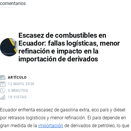
comentarios
CRISIS
ELÉCTRICA
EN
ECUADOR:
Escasez de combustibles en
IMPACTO
Ecuador: fallas logísticas, menor
EN
refinación e impacto en la
ECONOMÍA,
importación de derivados
COMERCIO
Y
COMPETITIVIDAD
ARTÍCULO
INTERNACIONAL
12 MAYO, 2026
5 MINUTOS
18 VISTAS
Ecuador enfrenta escasez de gasolina extra, eco país y diésel
por retrasos logísticos y menor refinación. El país depende en
gran medida de la
importación
de derivados de petróleo, lo que