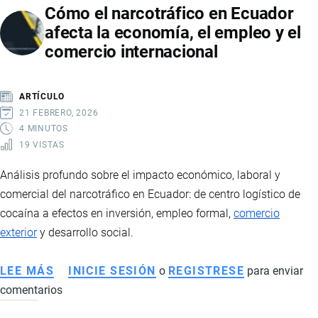
Cómo el narcotráfico en Ecuador
ECUADOR
afecta la economía, el empleo y el
2026:
comercio internacional
RECUPERACIÓN,
INVERSIONES
Y
ARTÍCULO
PROYECCIONES
21 FEBRERO, 2026
DEL
4 MINUTOS
19 VISTAS
SECTOR
ENERGÉTICO
Análisis profundo sobre el impacto económico, laboral y
comercial del narcotráfico en Ecuador: de centro logístico de
cocaína a efectos en inversión, empleo formal,
comercio
exterior
y desarrollo social.
LEE MÁS
SOBRE
INICIE SESIÓN
o
REGISTRESE
para enviar
comentarios
CÓMO
EL