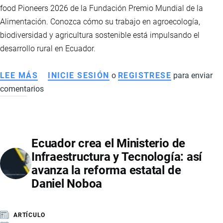
food Pioneers 2026 de la Fundación Premio Mundial de la
Alimentación. Conozca cómo su trabajo en agroecología,
biodiversidad y agricultura sostenible está impulsando el
desarrollo rural en Ecuador.
LEE MÁS
SOBRE
INICIE SESIÓN
o
REGISTRESE
para enviar
comentarios
JOSSELYN
VEGA
ROJAS:
LA
Ecuador crea el Ministerio de
AGRICULTORA
Infraestructura y Tecnología: así
ECUATORIANA
avanza la reforma estatal de
RECONOCIDA
Daniel Noboa
ENTRE
LOS
LÍDERES
ARTÍCULO