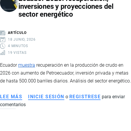
inversiones y proyecciones del
ACUERDOS
sector energético
INTERNACIONALES,
INVERSIÓN
RÉCORD
ARTÍCULO
Y
18 JUNIO, 2026
CRECIMIENTO
4 MINUTOS
19 VISTAS
ECONÓMICO
Ecuador
muestra
recuperación en la producción de crudo en
2026 con aumento de Petroecuador, inversión privada y metas
de hasta 500.000 barriles diarios. Análisis del sector energético.
LEE MÁS
SOBRE
INICIE SESIÓN
o
REGISTRESE
para enviar
comentarios
PRODUCCIÓN
DE
PETRÓLEO
EN