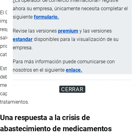
¿Es operador de comercio internacional? registre
ahora su empresa, únicamente necesita completar el
El Gobierno de Ecuador ha avanzado en una estrategia para
siguiente
formulario.
importar medicamentos desde India como parte de una
respuesta a la crisis de abastecimiento en la red pública de
Revise las versiones
premium
y las versiones
salud. La iniciativa contempla la adquisición de fármacos
estandar
disponibles para la visualización de su
prioritarios, incluyendo tratamientos para enfermedades
empresa.
catastróficas como el cáncer y patologías renales.
Para más información puede comunicarse con
Este giro en la política de abastecimiento farmacéutico abre un
nosotros en el siguiente
enlace.
debate técnico, sanitario y regulatorio sobre la calidad de los
medicamentos, los estándares internacionales aplicables y la
CERRAR
capacidad del país para garantizar seguridad y eficacia en los
tratamientos.
Una respuesta a la crisis de
abastecimiento de medicamentos