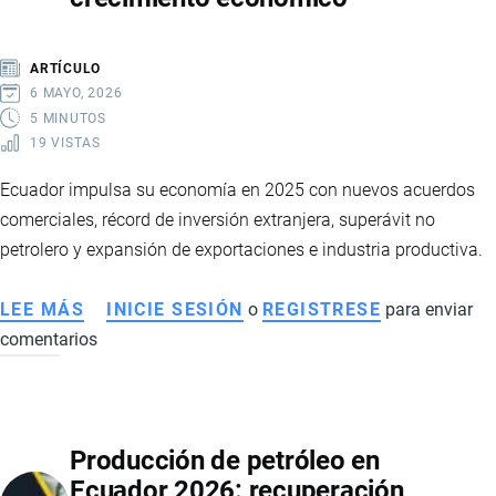
ASÍ
AVANZA
ARTÍCULO
LA
6 MAYO, 2026
REFORMA
5 MINUTOS
19 VISTAS
ESTATAL
DE
Ecuador impulsa su economía en 2025 con nuevos acuerdos
DANIEL
comerciales, récord de inversión extranjera, superávit no
NOBOA
petrolero y expansión de exportaciones e industria productiva.
LEE MÁS
SOBRE
INICIE SESIÓN
o
REGISTRESE
para enviar
comentarios
ECUADOR
FORTALECE
COMERCIO
EXTERIOR
Producción de petróleo en
EN
Ecuador 2026: recuperación,
2025: