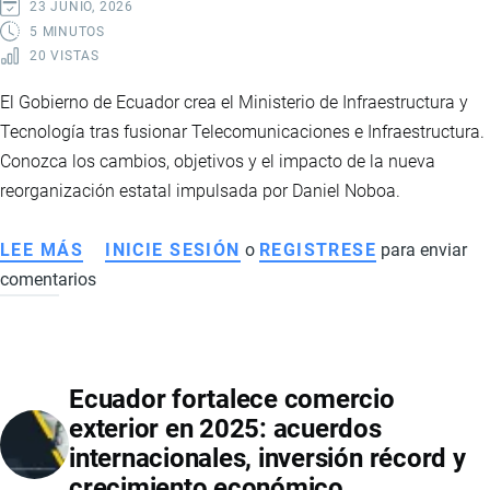
MUNDIALES
23 JUNIO, 2026
QUE
5 MINUTOS
20 VISTAS
TRANSFORMAN
LOS
El Gobierno de Ecuador crea el Ministerio de Infraestructura y
SISTEMAS
Tecnología tras fusionar Telecomunicaciones e Infraestructura.
ALIMENTARIOS
Conozca los cambios, objetivos y el impacto de la nueva
reorganización estatal impulsada por Daniel Noboa.
LEE MÁS
SOBRE
INICIE SESIÓN
o
REGISTRESE
para enviar
comentarios
ECUADOR
CREA
EL
MINISTERIO
Ecuador fortalece comercio
DE
exterior en 2025: acuerdos
INFRAESTRUCTURA
internacionales, inversión récord y
Y
crecimiento económico
TECNOLOGÍA: