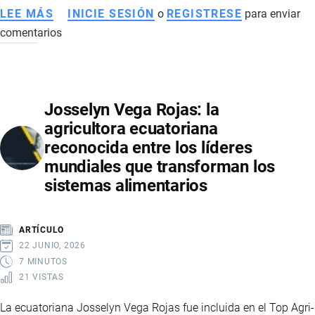
LEE MÁS
SOBRE
INICIE SESIÓN
o
REGISTRESE
para enviar
comentarios
EVOLUCIÓN
DEL
EMPLEO
EN
Josselyn Vega Rojas: la
ECUADOR
agricultora ecuatoriana
EN
reconocida entre los líderes
2025:
mundiales que transforman los
CAMARONERAS,
sistemas alimentarios
RETAIL
Y
DINAMISMO
ARTÍCULO
DEL
22 JUNIO, 2026
MERCADO
7 MINUTOS
21 VISTAS
LABORAL
La ecuatoriana Josselyn Vega Rojas fue incluida en el Top Agri-