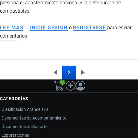
presiona el abastecimiento nacional y la distribución de
combustibles.
LEE MÁS
SOBRE
INICIE SESIÓN
o
REGISTRESE
para enviar
comentarios
ESCASEZ
DE
COMBUSTIBLES
EN
ECUADOR:
2
Página
Siguiente
Paginación
FALLAS
0
anterior
página
LOGÍSTICAS,
MENOR
CATEGORÍAS
REFINACIÓN
Clasificación Arancelaria
E
Documentos de Acompañamiento
IMPACTO
Documentos de Soporte
EN
LA
Exportaciones