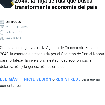
2040: la hoja de ruta que busca
ECUATORIANA:
transformar la economía del país
IMPACTOS
ECONÓMICOS,
SOCIALES
ARTÍCULO
Y
21 JULIO, 2026
COMERCIALES
5 MINUTOS
22 VISTAS
Conozca los objetivos de la Agenda de Crecimiento Ecuador
2040, la estrategia presentada por el Gobierno de Daniel Noboa
para fortalecer la inversión, la estabilidad económica, la
dolarización y la generación de empleo.
LEE MÁS
SOBRE
INICIE SESIÓN
o
REGISTRESE
para enviar
comentarios
AGENDA
DE
CRECIMIENTO
ECUADOR