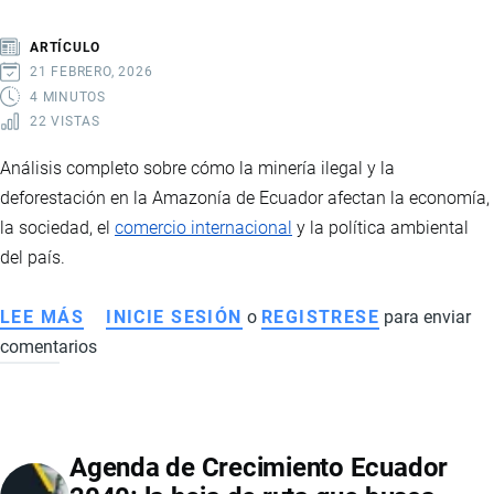
ARTÍCULO
21 FEBRERO, 2026
4 MINUTOS
22 VISTAS
Análisis completo sobre cómo la minería ilegal y la
deforestación en la Amazonía de Ecuador afectan la economía,
la sociedad, el
comercio internacional
y la política ambiental
del país.
LEE MÁS
SOBRE
INICIE SESIÓN
o
REGISTRESE
para enviar
comentarios
MINERÍA
ILEGAL
EN
LA
Agenda de Crecimiento Ecuador
AMAZONÍA