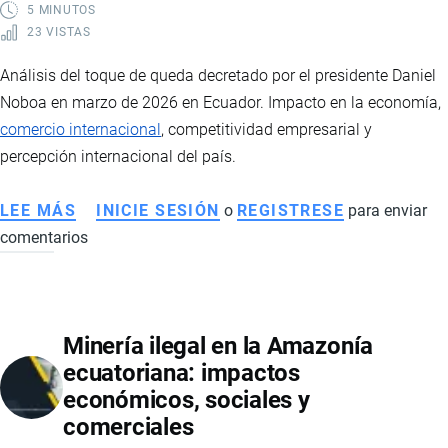
5 MINUTOS
23 VISTAS
Análisis del toque de queda decretado por el presidente Daniel
Noboa en marzo de 2026 en Ecuador. Impacto en la economía,
comercio internacional
, competitividad empresarial y
percepción internacional del país.
LEE MÁS
SOBRE
INICIE SESIÓN
o
REGISTRESE
para enviar
comentarios
TOQUE
DE
QUEDA
EN
Minería ilegal en la Amazonía
ECUADOR:
ecuatoriana: impactos
IMPLICACIONES
económicos, sociales y
Y
comerciales
EFECTOS