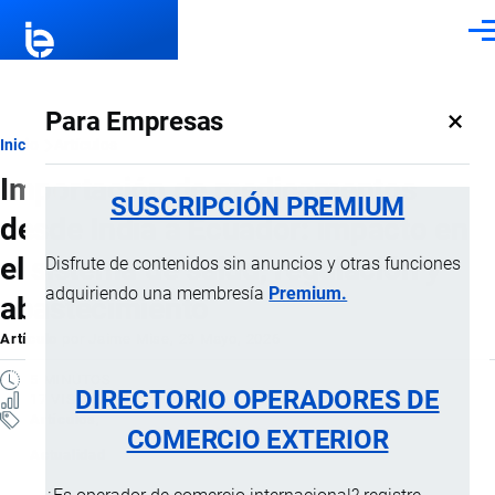
Pasar al contenido principal
Men
×
Para Empresas
Ruta
Inicio
Artículos
Importación de medicamentos
de
SUSCRIPCIÓN PREMIUM
desde India a Ecuador: impacto en
navegación
el sistema de salud, regulación y
Disfrute de contenidos sin anuncios y otras funciones
adquiriendo una membresía
Premium.
abastecimiento
Artículo
por
Jaime Mise
, 29 Mayo, 2026
5 MINUTOS
DIRECTORIO OPERADORES DE
17 VISTAS
Artículos
COMERCIO EXTERIOR
Actualidad