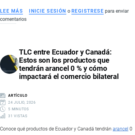
LEE MÁS
SOBRE
INICIE SESIÓN
o
REGISTRESE
para enviar
comentarios
CANCILLER
DE
JAPÓN
ARRIBARA
TLC entre Ecuador y Canadá:
A
Estos son los productos que
ECUADOR
tendrán arancel 0 % y cómo
BUSCANDO
impactará el comercio bilateral
AMPLIAR
LA
ALIANZA
ARTÍCULO
ESTRATÉGICA
24 JULIO, 2026
CON
5 MINUTOS
31 VISTAS
COMERCIO,
INVERSIÓN
Conoce qué productos de Ecuador y Canadá tendrán
arancel
0
Y