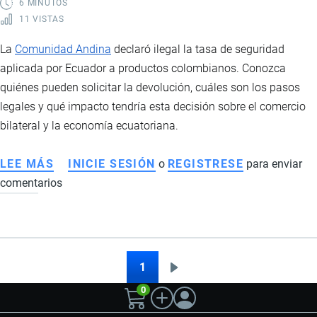
6 MINUTOS
11 VISTAS
La
Comunidad Andina
declaró ilegal la tasa de seguridad
aplicada por Ecuador a productos colombianos. Conozca
quiénes pueden solicitar la devolución, cuáles son los pasos
legales y qué impacto tendría esta decisión sobre el comercio
bilateral y la economía ecuatoriana.
LEE MÁS
SOBRE
INICIE SESIÓN
o
REGISTRESE
para enviar
comentarios
LA
TASA
DE
SEGURIDAD
DECLARADA
1
Siguiente
Paginación
ILEGAL
0
página
POR
LA