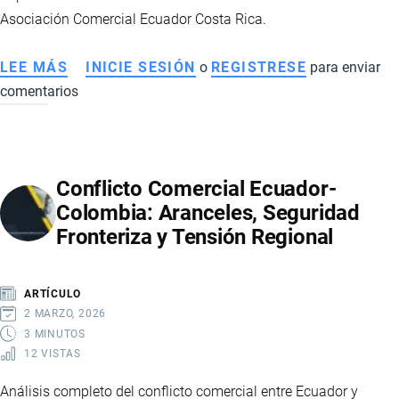
ARANCELES
Asociación Comercial Ecuador Costa Rica.
LEE MÁS
SOBRE
INICIE SESIÓN
o
REGISTRESE
para enviar
comentarios
PRODUCTOS
NEGOCIADOS
EN
EL
Conflicto Comercial Ecuador-
ACUERDO
Colombia: Aranceles, Seguridad
COMERCIAL
Fronteriza y Tensión Regional
CON
COSTA
RICA
ARTÍCULO
2 MARZO, 2026
3 MINUTOS
12 VISTAS
Análisis completo del conflicto comercial entre Ecuador y