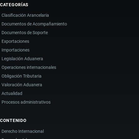
CATEGORÍAS
CAN
Clasificación Arancelaria
ABRE
Documentos de Acompañamiento
LA
Documentos de Soporte
PUERTA
A
Exportaciones
MILLONARIAS
Importaciones
DEVOLUCIONES
Legislación Aduanera
EN
Operaciones internacionales
ECUADOR
Obligación Tributaria
Valoración Aduanera
Actualidad
Procesos administrativos
CONTENIDO
Derecho Internacional