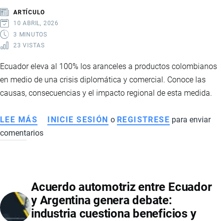
INTERNACIONALES
ARTÍCULO
Y
10 ABRIL, 2026
BUSCA
3 MINUTOS
23 VISTAS
AMPLIAR
SU
Ecuador eleva al 100% los aranceles a productos colombianos
ACCESO
en medio de una crisis diplomática y comercial. Conoce las
A
causas, consecuencias y el impacto regional de esta medida.
MERCADOS
CLAVE
LEE MÁS
SOBRE
INICIE SESIÓN
o
REGISTRESE
para enviar
comentarios
ECUADOR
SUBE
AL
100%
Acuerdo automotriz entre Ecuador
LOS
y Argentina genera debate:
ARANCELES
industria cuestiona beneficios y
A