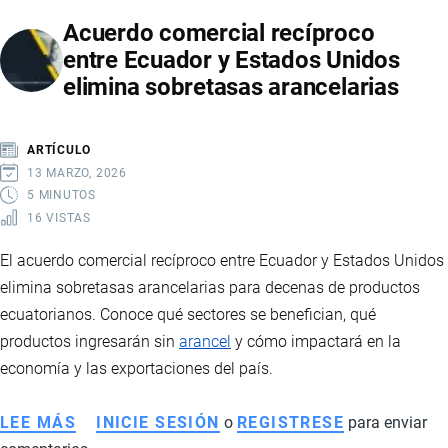
Y
Acuerdo comercial recíproco
EE.UU.:
entre Ecuador y Estados Unidos
MINERALES
elimina sobretasas arancelarias
CRÍTICOS
Y
TIERRAS
ARTÍCULO
RARAS
13 MARZO, 2026
5 MINUTOS
16 VISTAS
El acuerdo comercial recíproco entre Ecuador y Estados Unidos
elimina sobretasas arancelarias para decenas de productos
ecuatorianos. Conoce qué sectores se benefician, qué
productos ingresarán sin
arancel
y cómo impactará en la
economía y las exportaciones del país.
LEE MÁS
SOBRE
INICIE SESIÓN
o
REGISTRESE
para enviar