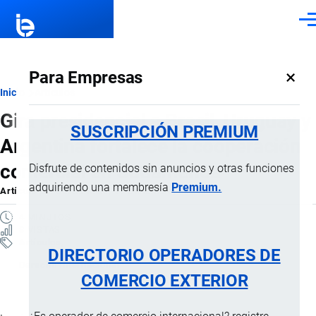
Pasar al contenido principal
Men
×
Para Empresas
Ruta
Inicio
Artículos
Gira presidencial a Brasil, Uruguay y
de
SUSCRIPCIÓN PREMIUM
Argentina fortalece la cooperación
navegación
comercial en Sudamérica
Disfrute de contenidos sin anuncios y otras funciones
adquiriendo una membresía
Premium.
Artículo
por
Jaime Mise
, 15 Diciembre, 2025
4 MINUTOS
8 VISTAS
Artículos
DIRECTORIO OPERADORES DE
Derecho Internacional
COMERCIO EXTERIOR