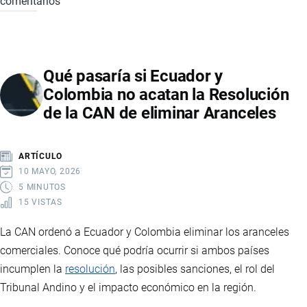
comentarios
ACUERDO
COMERCIAL
RECÍPROCO
ENTRE
Qué pasaría si Ecuador y
ECUADOR
Colombia no acatan la Resolución
Y
de la CAN de eliminar Aranceles
ESTADOS
UNIDOS
ELIMINA
ARTÍCULO
SOBRETASAS
10 MAYO, 2026
ARANCELARIAS
5 MINUTOS
15 VISTAS
La CAN ordenó a Ecuador y Colombia eliminar los aranceles
comerciales. Conoce qué podría ocurrir si ambos países
incumplen la
resolución
, las posibles sanciones, el rol del
Tribunal Andino y el impacto económico en la región.