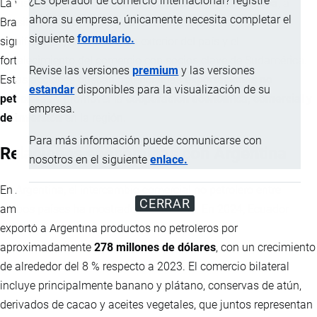
¿Es operador de comercio internacional? registre
La visita oficial del presidente de Ecuador,
Daniel Noboa
, a
ahora su empresa, únicamente necesita completar el
Brasil, Uruguay y Argentina ha representado un avance
siguiente
formulario.
significativo para la política exterior del país y el
fortalecimiento del comercio con socios clave de Sudamérica.
Revise las versiones
premium
y las versiones
Estas acciones buscan potenciar las
exportaciones no
estandar
disponibles para la visualización de su
petroleras
y promover la
cooperación económica, comercial y
empresa.
de inversión
en la región.
Para más información puede comunicarse con
Relaciones económicas con Argentina
nosotros en el siguiente
enlace.
En Argentina, el intercambio comercial no petrolero entre
CERRAR
ambos países ha mostrado dinamismo. En 2024, Ecuador
exportó a Argentina productos no petroleros por
aproximadamente
278 millones de dólares
, con un crecimiento
de alrededor del 8 % respecto a 2023. El comercio bilateral
incluye principalmente banano y plátano, conservas de atún,
derivados de cacao y aceites vegetales, que juntos representan