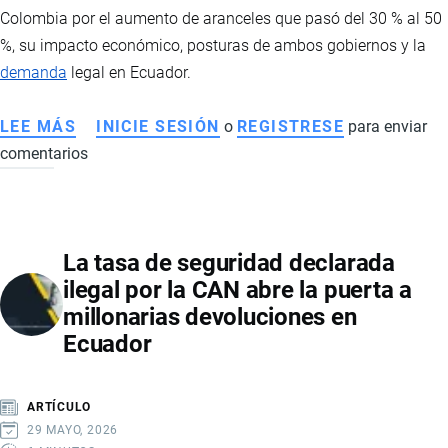
Colombia por el aumento de aranceles que pasó del 30 % al 50
%, su impacto económico, posturas de ambos gobiernos y la
demanda
legal en Ecuador.
LEE MÁS
SOBRE
INICIE SESIÓN
o
REGISTRESE
para enviar
comentarios
CONFLICTO
COMERCIAL
ECUADOR-
COLOMBIA:
La tasa de seguridad declarada
ARANCELES,
ilegal por la CAN abre la puerta a
SEGURIDAD
millonarias devoluciones en
FRONTERIZA
Ecuador
Y
TENSIÓN
REGIONAL
ARTÍCULO
29 MAYO, 2026