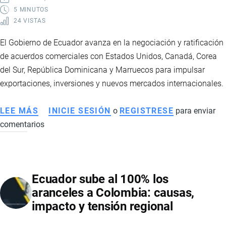
ARANCEL
5 MINUTOS
24 VISTAS
0
%
El Gobierno de Ecuador avanza en la negociación y ratificación
Y
de acuerdos comerciales con Estados Unidos, Canadá, Corea
CÓMO
del Sur, República Dominicana y Marruecos para impulsar
IMPACTARÁ
exportaciones, inversiones y nuevos mercados internacionales.
EL
COMERCIO
LEE MÁS
SOBRE
INICIE SESIÓN
o
REGISTRESE
para enviar
BILATERAL
comentarios
ECUADOR
FORTALECE
SU
ESTRATEGIA
Ecuador sube al 100% los
COMERCIAL
aranceles a Colombia: causas,
CON
impacto y tensión regional
NUEVOS
ACUERDOS