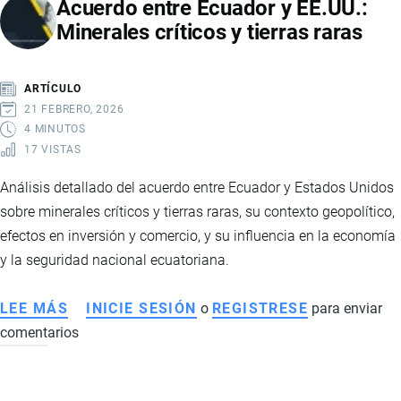
Acuerdo entre Ecuador y EE.UU.:
Y
Minerales críticos y tierras raras
ARGENTINA
GENERA
DEBATE:
ARTÍCULO
INDUSTRIA
21 FEBRERO, 2026
CUESTIONA
4 MINUTOS
17 VISTAS
BENEFICIOS
Y
Análisis detallado del acuerdo entre Ecuador y Estados Unidos
GOBIERNO
sobre minerales críticos y tierras raras, su contexto geopolítico,
DEFIENDE
efectos en inversión y comercio, y su influencia en la economía
EL
y la seguridad nacional ecuatoriana.
PACTO
LEE MÁS
SOBRE
INICIE SESIÓN
o
REGISTRESE
para enviar
comentarios
ACUERDO
ENTRE
ECUADOR