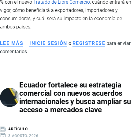
% con el nuevo
Tratado de Libre Comercio
, cuándo entrará en
COOPERACIÓN
vigor, cómo beneficiará a exportadores, importadores y
EN
consumidores, y cuál será su impacto en la economía de
MINERALES
ambos países.
CRÍTICOS
LEE MÁS
SOBRE
INICIE SESIÓN
o
REGISTRESE
para enviar
comentarios
TLC
ENTRE
ECUADOR
Y
Ecuador fortalece su estrategia
CANADÁ:
comercial con nuevos acuerdos
ESTOS
internacionales y busca ampliar su
SON
acceso a mercados clave
LOS
PRODUCTOS
QUE
ARTÍCULO
TENDRÁN
3 AGOSTO, 2026