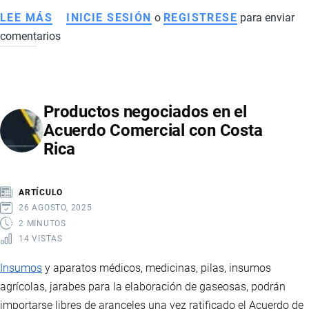
LEE MÁS
SOBRE
INICIE SESIÓN
o
REGISTRESE
para enviar
comentarios
QUÉ
PASARÍA
SI
ECUADOR
Productos negociados en el
Y
Acuerdo Comercial con Costa
COLOMBIA
Rica
NO
ACATAN
LA
ARTÍCULO
RESOLUCIÓN
26 AGOSTO, 2025
DE
2 MINUTOS
14 VISTAS
LA
CAN
Insumos
y aparatos médicos, medicinas, pilas, insumos
DE
agrícolas, jarabes para la elaboración de gaseosas, podrán
ELIMINAR
importarse libres de aranceles una vez ratificado el Acuerdo de