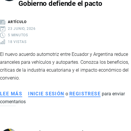
Gobierno defiende el pacto
COLOMBIA:
CAUSAS,
IMPACTO
ARTÍCULO
Y
23 JUNIO, 2026
TENSIÓN
5 MINUTOS
18 VISTAS
REGIONAL
El nuevo acuerdo automotriz entre Ecuador y Argentina reduce
aranceles para vehículos y autopartes. Conozca los beneficios,
críticas de la industria ecuatoriana y el impacto económico del
convenio.
LEE MÁS
SOBRE
INICIE SESIÓN
o
REGISTRESE
para enviar
comentarios
ACUERDO
AUTOMOTRIZ
ENTRE
ECUADOR