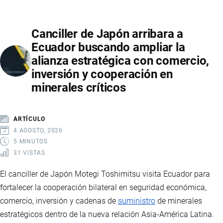
ECUADOR
EN
Canciller de Japón arribara a
DISPUTA
Ecuador buscando ampliar la
COMERCIAL:
alianza estratégica con comercio,
MEDIDAS,
inversión y cooperación en
ARANCELES
minerales críticos
Y
TENSIONES
BILATERALES
ARTÍCULO
4 AGOSTO, 2026
5 MINUTOS
31 VISTAS
El canciller de Japón Motegi Toshimitsu visita Ecuador para
fortalecer la cooperación bilateral en seguridad económica,
comercio, inversión y cadenas de
suministro
de minerales
estratégicos dentro de la nueva relación Asia-América Latina.