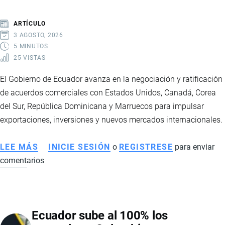
PRODUCTOS
QUE
ARTÍCULO
TENDRÁN
3 AGOSTO, 2026
ARANCEL
5 MINUTOS
25 VISTAS
0
%
El Gobierno de Ecuador avanza en la negociación y ratificación
Y
de acuerdos comerciales con Estados Unidos, Canadá, Corea
CÓMO
del Sur, República Dominicana y Marruecos para impulsar
IMPACTARÁ
exportaciones, inversiones y nuevos mercados internacionales.
EL
COMERCIO
LEE MÁS
SOBRE
INICIE SESIÓN
o
REGISTRESE
para enviar
BILATERAL
comentarios
ECUADOR
FORTALECE
SU
ESTRATEGIA
Ecuador sube al 100% los
COMERCIAL