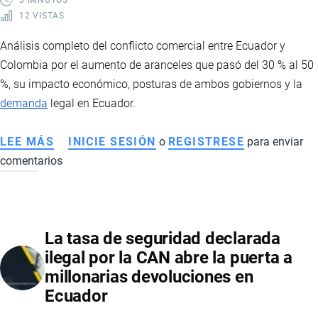
12 VISTAS
Análisis completo del conflicto comercial entre Ecuador y
Colombia por el aumento de aranceles que pasó del 30 % al 50
%, su impacto económico, posturas de ambos gobiernos y la
demanda
legal en Ecuador.
LEE MÁS
SOBRE
INICIE SESIÓN
o
REGISTRESE
para enviar
comentarios
CONFLICTO
COMERCIAL
ECUADOR-
COLOMBIA:
La tasa de seguridad declarada
ARANCELES,
ilegal por la CAN abre la puerta a
SEGURIDAD
millonarias devoluciones en
FRONTERIZA
Ecuador
Y
TENSIÓN