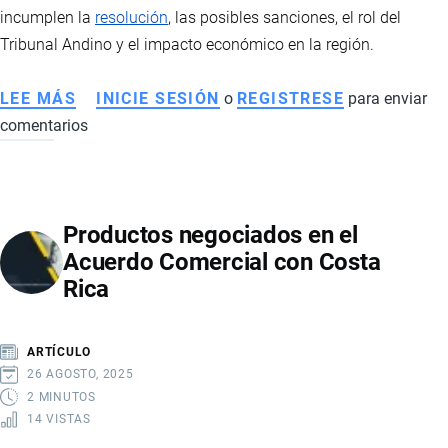
incumplen la
resolución
, las posibles sanciones, el rol del
Tribunal Andino y el impacto económico en la región.
LEE MÁS
SOBRE
INICIE SESIÓN
o
REGISTRESE
para enviar
comentarios
QUÉ
PASARÍA
SI
ECUADOR
Productos negociados en el
Y
Acuerdo Comercial con Costa
COLOMBIA
Rica
NO
ACATAN
LA
ARTÍCULO
RESOLUCIÓN
26 AGOSTO, 2025
DE
2 MINUTOS
14 VISTAS
LA