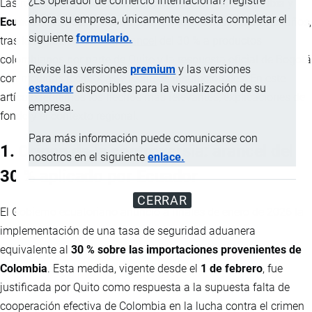
¿Es operador de comercio internacional? registre
Las relaciones comerciales y diplomáticas entre
Colombia
y
ahora su empresa, únicamente necesita completar el
Ecuador
atraviesan uno de sus momentos más tensos en años,
siguiente
formulario.
tras la imposición de un
arancel
del 30 % a productos
colombianos por parte de Quito y la respuesta oficial de Bogotá
Revise las versiones
premium
y las versiones
con medidas recíprocas y recursos institucionales. En este
estandar
disponibles para la visualización de su
artículo reunimos los hechos más relevantes, explicaciones de
empresa.
fondo y el contexto regional.
Para más información puede comunicarse con
1. Origen de la controversia: arancel del
nosotros en el siguiente
enlace.
30 % aplicado por Ecuador
CERRAR
El Gobierno ecuatoriano anunció a finales de enero de 2026 la
implementación de una tasa de seguridad aduanera
equivalente al
30 % sobre las importaciones provenientes de
Colombia
. Esta medida, vigente desde el
1 de febrero
, fue
justificada por Quito como respuesta a la supuesta falta de
cooperación efectiva de Colombia en la lucha contra el crimen