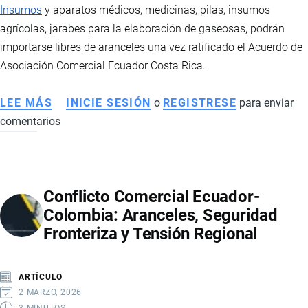
CAN
Insumos
y aparatos médicos, medicinas, pilas, insumos
DE
agrícolas, jarabes para la elaboración de gaseosas, podrán
ELIMINAR
importarse libres de aranceles una vez ratificado el Acuerdo de
ARANCELES
Asociación Comercial Ecuador Costa Rica.
LEE MÁS
SOBRE
INICIE SESIÓN
o
REGISTRESE
para enviar
comentarios
PRODUCTOS
NEGOCIADOS
EN
EL
Conflicto Comercial Ecuador-
ACUERDO
Colombia: Aranceles, Seguridad
COMERCIAL
Fronteriza y Tensión Regional
CON
COSTA
RICA
ARTÍCULO
2 MARZO, 2026
3 MINUTOS