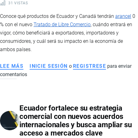
31 VISTAS
COMERCIO,
INVERSIÓN
Conoce qué productos de Ecuador y Canadá tendrán
arancel
0
Y
% con el nuevo
Tratado de Libre Comercio
, cuándo entrará en
COOPERACIÓN
vigor, cómo beneficiará a exportadores, importadores y
EN
consumidores, y cuál será su impacto en la economía de
MINERALES
ambos países.
CRÍTICOS
LEE MÁS
SOBRE
INICIE SESIÓN
o
REGISTRESE
para enviar
comentarios
TLC
ENTRE
ECUADOR
Y
Ecuador fortalece su estrategia
CANADÁ:
comercial con nuevos acuerdos
ESTOS
internacionales y busca ampliar su
SON
acceso a mercados clave
LOS