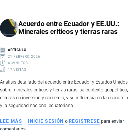
ENTRE
ECUADOR
Acuerdo entre Ecuador y EE.UU.:
Y
Minerales críticos y tierras raras
ARGENTINA
GENERA
DEBATE:
ARTÍCULO
INDUSTRIA
21 FEBRERO, 2026
CUESTIONA
4 MINUTOS
17 VISTAS
BENEFICIOS
Y
Análisis detallado del acuerdo entre Ecuador y Estados Unidos
GOBIERNO
sobre minerales críticos y tierras raras, su contexto geopolítico,
DEFIENDE
efectos en inversión y comercio, y su influencia en la economía
EL
y la seguridad nacional ecuatoriana.
PACTO
LEE MÁS
SOBRE
INICIE SESIÓN
o
REGISTRESE
para enviar
comentarios
ACUERDO