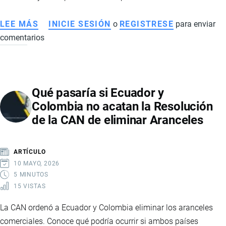
LEE MÁS
SOBRE
INICIE SESIÓN
o
REGISTRESE
para enviar
comentarios
ACUERDO
COMERCIAL
RECÍPROCO
ENTRE
Qué pasaría si Ecuador y
ECUADOR
Colombia no acatan la Resolución
Y
de la CAN de eliminar Aranceles
ESTADOS
UNIDOS
ELIMINA
ARTÍCULO
SOBRETASAS
10 MAYO, 2026
ARANCELARIAS
5 MINUTOS
15 VISTAS
La CAN ordenó a Ecuador y Colombia eliminar los aranceles
comerciales. Conoce qué podría ocurrir si ambos países