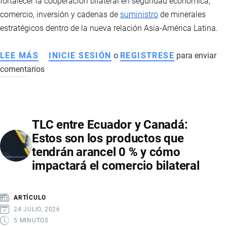
fortalecer la cooperación bilateral en seguridad económica,
comercio, inversión y cadenas de
suministro
de minerales
estratégicos dentro de la nueva relación Asia-América Latina.
LEE MÁS
SOBRE
INICIE SESIÓN
o
REGISTRESE
para enviar
comentarios
CANCILLER
DE
JAPÓN
ARRIBARA
TLC entre Ecuador y Canadá:
A
Estos son los productos que
ECUADOR
tendrán arancel 0 % y cómo
BUSCANDO
impactará el comercio bilateral
AMPLIAR
LA
ALIANZA
ARTÍCULO
ESTRATÉGICA
24 JULIO, 2026
CON
5 MINUTOS