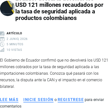
USD 121 millones recaudados por
ILEGAL
la tasa de seguridad aplicada a
POR
productos colombianos
LA
CAN
ABRE
ARTÍCULO
LA
2 JUNIO, 2026
PUERTA
5 MINUTOS
10 VISTAS
A
MILLONARIAS
El Gobierno de Ecuador confirmó que no devolverá los USD 121
DEVOLUCIONES
millones cobrados por la tasa de seguridad aplicada a las
EN
importaciones colombianas. Conozca qué pasará con los
ECUADOR
recursos, la disputa ante la CAN y el impacto en el comercio
bilateral.
LEE MÁS
SOBRE
INICIE SESIÓN
o
REGISTRESE
para enviar
comentarios
ECUADOR