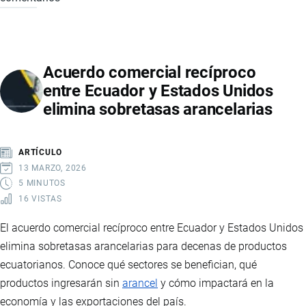
ENTRE
ECUADOR
Y
Acuerdo comercial recíproco
EE.UU.:
entre Ecuador y Estados Unidos
MINERALES
elimina sobretasas arancelarias
CRÍTICOS
Y
TIERRAS
ARTÍCULO
RARAS
13 MARZO, 2026
5 MINUTOS
16 VISTAS
El acuerdo comercial recíproco entre Ecuador y Estados Unidos
elimina sobretasas arancelarias para decenas de productos
ecuatorianos. Conoce qué sectores se benefician, qué
productos ingresarán sin
arancel
y cómo impactará en la
economía y las exportaciones del país.