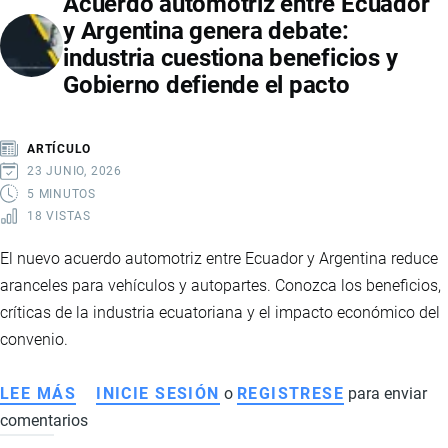
Acuerdo automotriz entre Ecuador
LOS
y Argentina genera debate:
ARANCELES
industria cuestiona beneficios y
A
Gobierno defiende el pacto
COLOMBIA:
CAUSAS,
IMPACTO
ARTÍCULO
Y
23 JUNIO, 2026
TENSIÓN
5 MINUTOS
18 VISTAS
REGIONAL
El nuevo acuerdo automotriz entre Ecuador y Argentina reduce
aranceles para vehículos y autopartes. Conozca los beneficios,
críticas de la industria ecuatoriana y el impacto económico del
convenio.
LEE MÁS
SOBRE
INICIE SESIÓN
o
REGISTRESE
para enviar
comentarios
ACUERDO
AUTOMOTRIZ