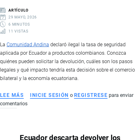
REGIONAL
ARTÍCULO
29 MAYO, 2026
6 MINUTOS
11 VISTAS
La
Comunidad Andina
declaró ilegal la tasa de seguridad
aplicada por Ecuador a productos colombianos. Conozca
quiénes pueden solicitar la devolución, cuáles son los pasos
legales y qué impacto tendría esta decisión sobre el comercio
bilateral y la economía ecuatoriana.
LEE MÁS
SOBRE
INICIE SESIÓN
o
REGISTRESE
para enviar
comentarios
LA
TASA
DE
SEGURIDAD
Ecuador descarta devolver los
DECLARADA