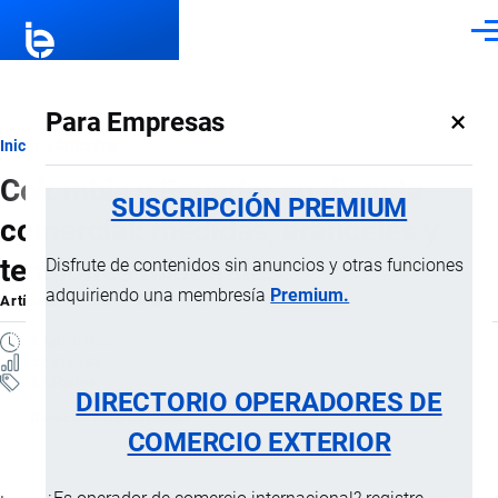
Pasar al contenido principal
Men
×
Para Empresas
Ruta
Inicio
Artículos
Colombia y Ecuador en disputa
de
SUSCRIPCIÓN PREMIUM
comercial: medidas, aranceles y
navegación
tensiones bilaterales
Disfrute de contenidos sin anuncios y otras funciones
adquiriendo una membresía
Premium.
Artículo
por
Jaime Mise
, 9 Febrero, 2026
3 MINUTOS
52 VISTAS
Artículos
DIRECTORIO OPERADORES DE
Derecho Internacional
COMERCIO EXTERIOR