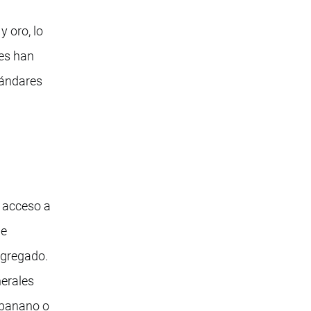
y oro, lo
ses han
tándares
 acceso a
ue
agregado.
nerales
l banano o