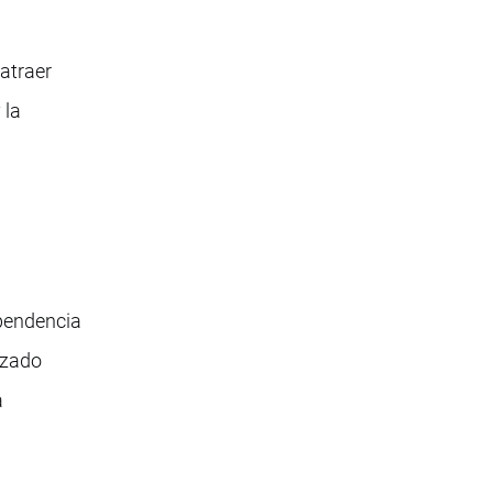
atraer
 la
ependencia
nzado
a