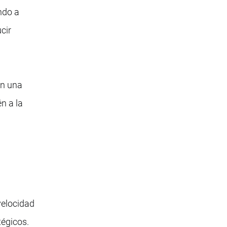
ndo a
cir
en una
n a la
velocidad
tégicos.