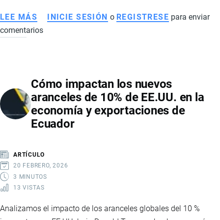
LEE MÁS
SOBRE
INICIE SESIÓN
o
REGISTRESE
para enviar
comentarios
CÓMO
DETERMINAR
EL
PRECIO
Cómo impactan los nuevos
DE
aranceles de 10% de EE.UU. en la
EXPORTACIÓN
economía y exportaciones de
DE
Ecuador
UN
PRODUCTO
DESDE
ARTÍCULO
ECUADOR
20 FEBRERO, 2026
3 MINUTOS
13 VISTAS
Analizamos el impacto de los aranceles globales del 10 %