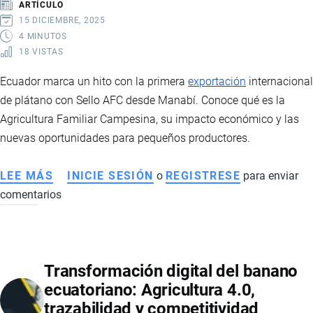
ARTÍCULO
15 DICIEMBRE, 2025
4 MINUTOS
18 VISTAS
Ecuador marca un hito con la primera
exportación
internacional
de plátano con Sello AFC desde Manabí. Conoce qué es la
Agricultura Familiar Campesina, su impacto económico y las
nuevas oportunidades para pequeños productores.
LEE MÁS
SOBRE
INICIE SESIÓN
o
REGISTRESE
para enviar
comentarios
ECUADOR
LOGRA
SU
PRIMERA
Transformación digital del banano
EXPORTACIÓN
ecuatoriano: Agricultura 4.0,
DE
trazabilidad y competitividad
PLÁTANO