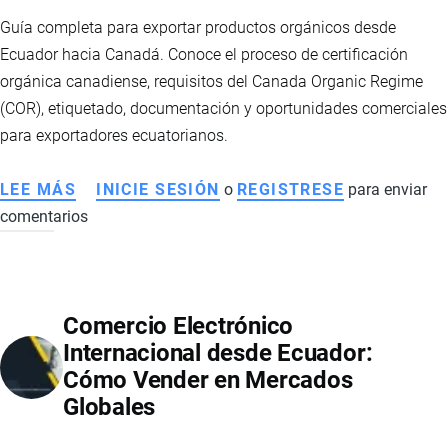
Y
Guía completa para exportar productos orgánicos desde
EXPORTACIONES
Ecuador hacia Canadá. Conoce el proceso de certificación
DE
orgánica canadiense, requisitos del Canada Organic Regime
ECUADOR
(COR), etiquetado, documentación y oportunidades comerciales
para exportadores ecuatorianos.
LEE MÁS
SOBRE
INICIE SESIÓN
o
REGISTRESE
para enviar
comentarios
CÓMO
EXPORTAR
PRODUCTOS
ORGÁNICOS
Comercio Electrónico
DESDE
Internacional desde Ecuador:
ECUADOR
Cómo Vender en Mercados
A
Globales
CANADÁ