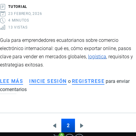
TUTORIAL
23 FEBRERO, 2026
4 MINUTOS
13 VISTAS
Guía para emprendedores ecuatorianos sobre comercio
electrónico internacional: qué es, cómo exportar online, pasos
clave para vender en mercados globales,
logística
, requisitos y
estrategias exitosas.
LEE MÁS
SOBRE
INICIE SESIÓN
o
REGISTRESE
para enviar
comentarios
COMERCIO
ELECTRÓNICO
INTERNACIONAL
DESDE
ECUADOR:
2
Página
Siguiente
Paginación
CÓMO
0