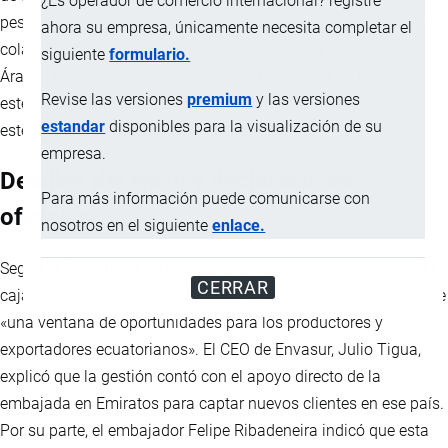
¿Es operador de comercio internacional? registre
pesquera. La operación, concretada por la empresa Envasur en
ahora su empresa, únicamente necesita completar el
colaboración con la embajada ecuatoriana en los Emiratos
siguiente
formulario.
Árabes Unidos, fue destacada por la Cancillería de Ecuador
Revise las versiones
premium
y las versiones
este 28 de octubre de 2025 como la primera
exportación
de
estandar
disponibles para la visualización de su
este tipo a gran escala hacia esa región.
empresa.
Detalles del envío y declaraciones
Para más información puede comunicarse con
oficiales
nosotros en el siguiente
enlace.
Según la Cancillería, se despacharon aproximadamente 6 600
CERRAR
cajas de atún de la marca Envasur hacia Dubái. Este envío abre
«una ventana de oportunidades para los productores y
exportadores ecuatorianos». El CEO de Envasur, Julio Tigua,
explicó que la gestión contó con el apoyo directo de la
embajada en Emiratos para captar nuevos clientes en ese país.
Por su parte, el embajador Felipe Ribadeneira indicó que esta