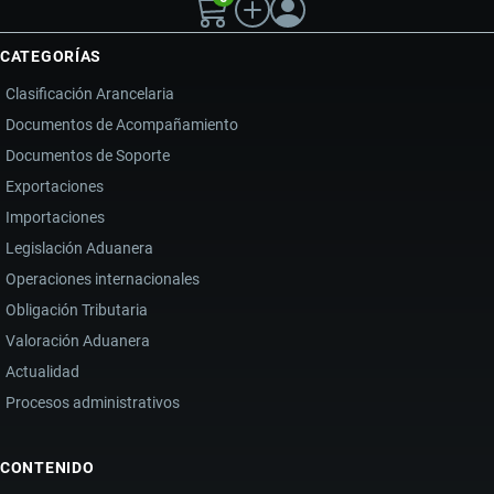
anterior
página
VENDER
EN
CATEGORÍAS
MERCADOS
Clasificación Arancelaria
GLOBALES
Documentos de Acompañamiento
Documentos de Soporte
Exportaciones
Importaciones
Legislación Aduanera
Operaciones internacionales
Obligación Tributaria
Valoración Aduanera
Actualidad
Procesos administrativos
CONTENIDO