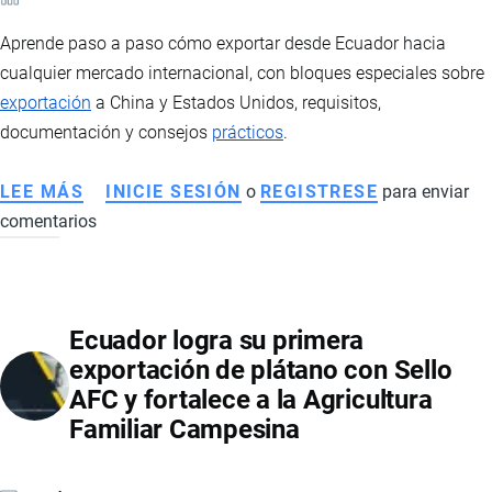
DE
Aprende paso a paso cómo exportar desde Ecuador hacia
LA
cualquier mercado internacional, con bloques especiales sobre
MADRE
exportación
a China y Estados Unidos, requisitos,
documentación y consejos
prácticos
.
LEE MÁS
SOBRE
INICIE SESIÓN
o
REGISTRESE
para enviar
comentarios
CÓMO
EXPORTAR
DESDE
ECUADOR
Ecuador logra su primera
A
exportación de plátano con Sello
CUALQUIER
AFC y fortalece a la Agricultura
PAÍS
Familiar Campesina
DEL
MUNDO