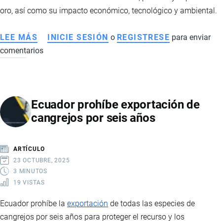
oro, así como su impacto económico, tecnológico y ambiental.
LEE MÁS
SOBRE
INICIE SESIÓN
o
REGISTRESE
para enviar
comentarios
FRUTA
DEL
NORTE
EN
Ecuador prohíbe exportación de
ECUADOR:
cangrejos por seis años
IMPACTO
ECONÓMICO,
TECNOLÓGICO
ARTÍCULO
Y
23 OCTUBRE, 2025
AMBIENTAL
3 MINUTOS
19 VISTAS
Ecuador prohíbe la
exportación
de todas las especies de
cangrejos por seis años para proteger el recurso y los