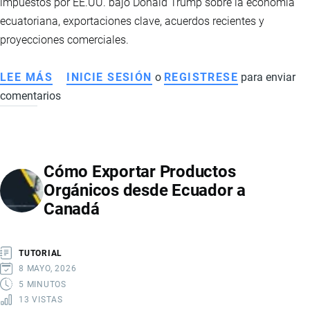
impuestos por EE.UU. bajo Donald Trump sobre la economía
ecuatoriana, exportaciones clave, acuerdos recientes y
proyecciones comerciales.
LEE MÁS
SOBRE
INICIE SESIÓN
o
REGISTRESE
para enviar
comentarios
CÓMO
IMPACTAN
LOS
NUEVOS
Cómo Exportar Productos
ARANCELES
Orgánicos desde Ecuador a
DE
Canadá
10%
DE
EE.UU.
TUTORIAL
EN
8 MAYO, 2026
LA
5 MINUTOS
13 VISTAS
ECONOMÍA