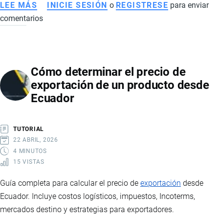
LEE MÁS
SOBRE
INICIE SESIÓN
o
REGISTRESE
para enviar
comentarios
FDA
AUMENTA
CONTROLES
A
Cómo determinar el precio de
PRODUCTOS
exportación de un producto desde
ECUATORIANOS
Ecuador
EXPORTADOS
A
ESTADOS
TUTORIAL
UNIDOS:
22 ABRIL, 2026
RIESGOS,
4 MINUTOS
15 VISTAS
ALERTAS
Y
Guía completa para calcular el precio de
exportación
desde
NUEVAS
Ecuador. Incluye costos logísticos, impuestos, Incoterms,
EXIGENCIAS
mercados destino y estrategias para exportadores.