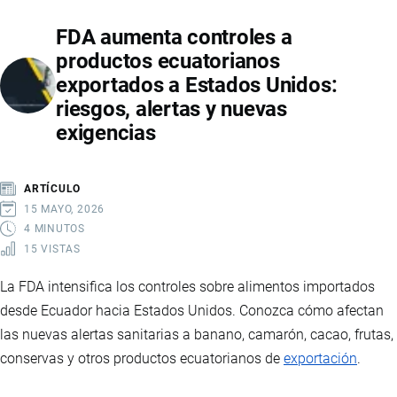
LIDERAZGO
FDA aumenta controles a
MUNDIAL
productos ecuatorianos
EN
exportados a Estados Unidos:
EXPORTACIÓN
riesgos, alertas y nuevas
DE
exigencias
ATÚN
Y
PRODUCTOS
ARTÍCULO
DEL
15 MAYO, 2026
MAR
4 MINUTOS
15 VISTAS
La FDA intensifica los controles sobre alimentos importados
desde Ecuador hacia Estados Unidos. Conozca cómo afectan
las nuevas alertas sanitarias a banano, camarón, cacao, frutas,
conservas y otros productos ecuatorianos de
exportación
.