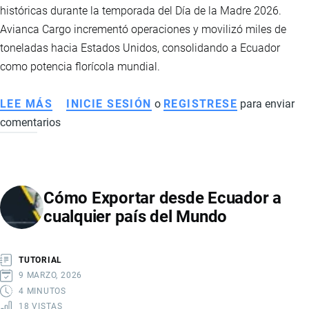
históricas durante la temporada del Día de la Madre 2026.
Avianca Cargo incrementó operaciones y movilizó miles de
toneladas hacia Estados Unidos, consolidando a Ecuador
como potencia florícola mundial.
LEE MÁS
SOBRE
INICIE SESIÓN
o
REGISTRESE
para enviar
comentarios
EXPORTACIÓN
DE
FLORES
ECUATORIANAS
Cómo Exportar desde Ecuador a
ROMPE
cualquier país del Mundo
RÉCORD
EN
2026
TUTORIAL
POR
9 MARZO, 2026
EL
4 MINUTOS
18 VISTAS
DÍA