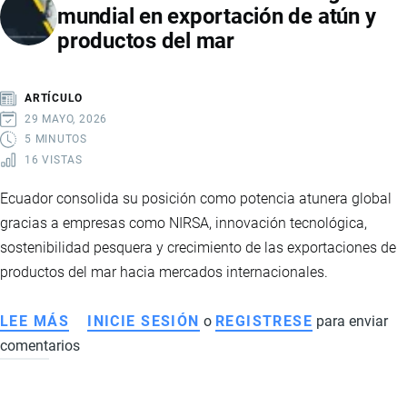
mundial en exportación de atún y
AGRICULTURA
productos del mar
4.0,
TRAZABILIDAD
Y
ARTÍCULO
COMPETITIVIDAD
29 MAYO, 2026
GLOBAL
5 MINUTOS
16 VISTAS
Ecuador consolida su posición como potencia atunera global
gracias a empresas como NIRSA, innovación tecnológica,
sostenibilidad pesquera y crecimiento de las exportaciones de
productos del mar hacia mercados internacionales.
LEE MÁS
SOBRE
INICIE SESIÓN
o
REGISTRESE
para enviar
comentarios
ECUADOR
FORTALECE
SU