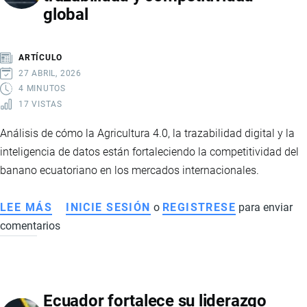
global
CON
SELLO
AFC
ARTÍCULO
Y
27 ABRIL, 2026
FORTALECE
4 MINUTOS
17 VISTAS
A
LA
Análisis de cómo la Agricultura 4.0, la trazabilidad digital y la
AGRICULTURA
inteligencia de datos están fortaleciendo la competitividad del
FAMILIAR
banano ecuatoriano en los mercados internacionales.
CAMPESINA
LEE MÁS
SOBRE
INICIE SESIÓN
o
REGISTRESE
para enviar
comentarios
TRANSFORMACIÓN
DIGITAL
DEL
BANANO
Ecuador fortalece su liderazgo
ECUATORIANO: