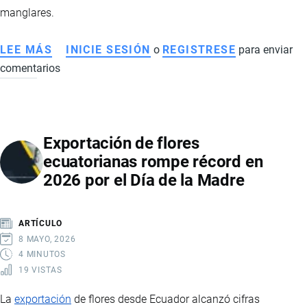
manglares.
LEE MÁS
SOBRE
INICIE SESIÓN
o
REGISTRESE
para enviar
comentarios
ECUADOR
PROHÍBE
EXPORTACIÓN
DE
Exportación de flores
CANGREJOS
ecuatorianas rompe récord en
POR
2026 por el Día de la Madre
SEIS
AÑOS
ARTÍCULO
8 MAYO, 2026
4 MINUTOS
19 VISTAS
La
exportación
de flores desde Ecuador alcanzó cifras