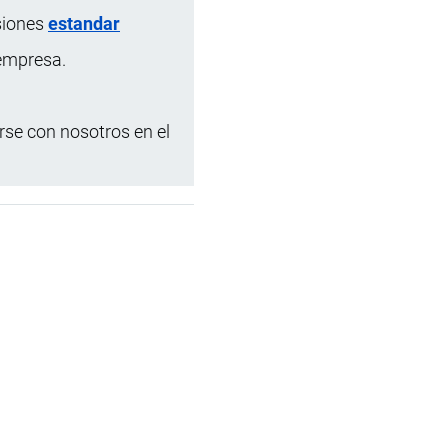
siones
estandar
 empresa.
se con nosotros en el