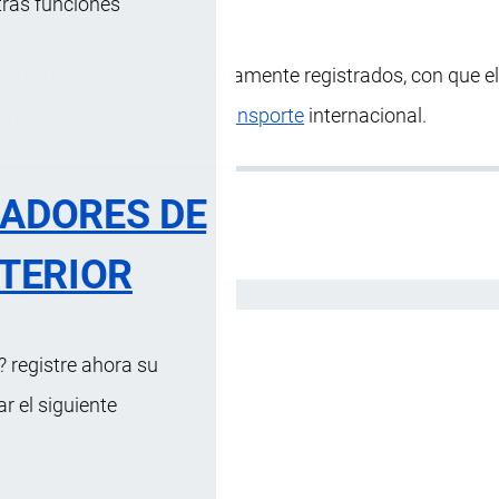
tras funciones
 y unidades de carga, debidamente registrados, con que e
ra prestar el servicio de
transporte
internacional.
RADORES DE
TERIOR
Español
 registre ahora su
 el siguiente