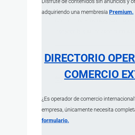
Disfrute de contenidos sin anuncios y o
adquiriendo una membresía
Premium.
Conjunto de vehículos habilitados
transportista
autorizado cuenta pa
DIRECTORIO OPE
COMERCIO EX
Actualizado el 9 Septiembre, 2024
¿Es operador de comercio internacional?
empresa, únicamente necesita completar
formulario.