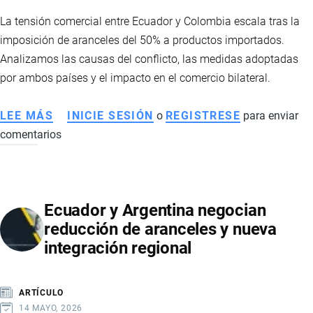
La tensión comercial entre Ecuador y Colombia escala tras la
imposición de aranceles del 50% a productos importados.
Analizamos las causas del conflicto, las medidas adoptadas
por ambos países y el impacto en el comercio bilateral.
LEE MÁS
SOBRE
INICIE SESIÓN
o
REGISTRESE
para enviar
comentarios
TENSIÓN
COMERCIAL
ENTRE
ECUADOR
Ecuador y Argentina negocian
Y
reducción de aranceles y nueva
COLOMBIA:
integración regional
DIÁLOGO
Y
EFECTOS
ARTÍCULO
EN
14 MAYO, 2026