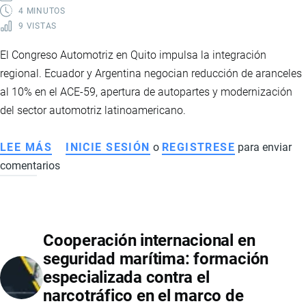
EL
4 MINUTOS
9 VISTAS
COMERCIO
El Congreso Automotriz en Quito impulsa la integración
regional. Ecuador y Argentina negocian reducción de aranceles
al 10% en el ACE-59, apertura de autopartes y modernización
del sector automotriz latinoamericano.
LEE MÁS
SOBRE
INICIE SESIÓN
o
REGISTRESE
para enviar
comentarios
ECUADOR
Y
ARGENTINA
NEGOCIAN
Cooperación internacional en
REDUCCIÓN
seguridad marítima: formación
DE
especializada contra el
ARANCELES
narcotráfico en el marco de
Y