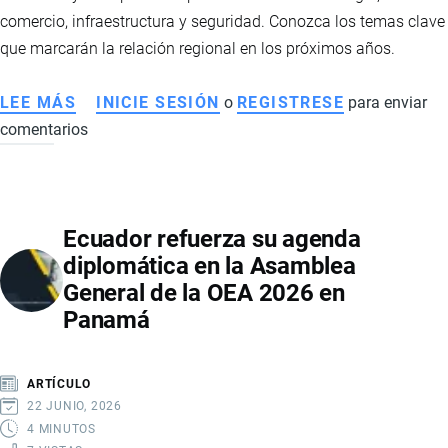
CONSTITUCIONALES
comercio, infraestructura y seguridad. Conozca los temas clave
que marcarán la relación regional en los próximos años.
LEE MÁS
SOBRE
INICIE SESIÓN
o
REGISTRESE
para enviar
comentarios
ECUADOR
BUSCA
FORTALECER
SU
Ecuador refuerza su agenda
RELACIÓN
diplomática en la Asamblea
CON
General de la OEA 2026 en
COLOMBIA
Panamá
Y
PERÚ
TRAS
ARTÍCULO
LOS
22 JUNIO, 2026
CAMBIOS
4 MINUTOS