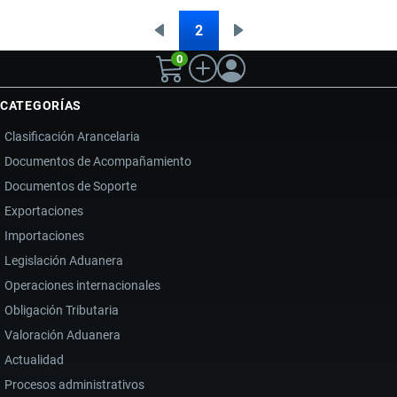
SU
2
Página
Siguiente
Paginación
RELACIÓN
0
anterior
página
BILATERAL
CON
CATEGORÍAS
NUEVOS
Clasificación Arancelaria
ACUERDOS
Documentos de Acompañamiento
DE
Documentos de Soporte
COOPERACIÓN
Y
Exportaciones
DIÁLOGO
Importaciones
REGIONAL
Legislación Aduanera
Operaciones internacionales
Obligación Tributaria
Valoración Aduanera
Actualidad
Procesos administrativos