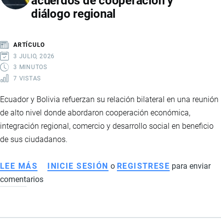
acuerdos de cooperación y
diálogo regional
AMENAZA
EL
ABASTECIMIENTO
ARTÍCULO
DE
3 JULIO, 2026
INSUMOS
3 MINUTOS
7 VISTAS
MÉDICOS
EN
Ecuador y Bolivia refuerzan su relación bilateral en una reunión
ECUADOR
de alto nivel donde abordaron cooperación económica,
integración regional, comercio y desarrollo social en beneficio
de sus ciudadanos.
LEE MÁS
SOBRE
INICIE SESIÓN
o
REGISTRESE
para enviar
comentarios
ECUADOR
Y
BOLIVIA
REFUERZAN