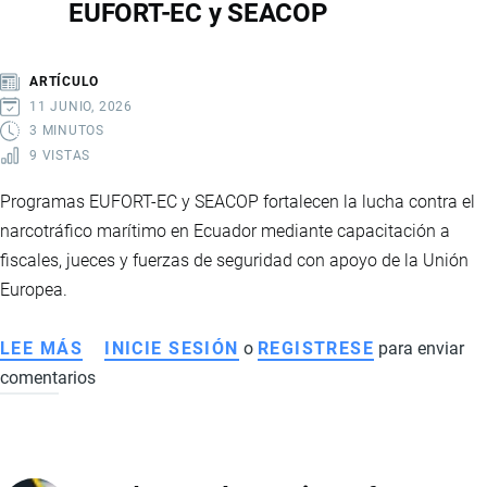
EUFORT-EC y SEACOP
NUEVA
INTEGRACIÓN
REGIONAL
ARTÍCULO
11 JUNIO, 2026
3 MINUTOS
9 VISTAS
Programas EUFORT-EC y SEACOP fortalecen la lucha contra el
narcotráfico marítimo en Ecuador mediante capacitación a
fiscales, jueces y fuerzas de seguridad con apoyo de la Unión
Europea.
LEE MÁS
SOBRE
INICIE SESIÓN
o
REGISTRESE
para enviar
comentarios
COOPERACIÓN
INTERNACIONAL
EN
SEGURIDAD