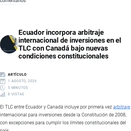
comentarios
GIRA
PRESIDENCIAL
A
BRASIL,
Ecuador incorpora arbitraje
URUGUAY
internacional de inversiones en el
Y
TLC con Canadá bajo nuevas
ARGENTINA
condiciones constitucionales
FORTALECE
LA
COOPERACIÓN
ARTÍCULO
COMERCIAL
1 AGOSTO, 2026
EN
5 MINUTOS
8 VISTAS
SUDAMÉRICA
El TLC entre Ecuador y Canadá incluye por primera vez
arbitraje
internacional para inversiones desde la Constitución de 2008,
con excepciones para cumplir los límites constitucionales del
país.