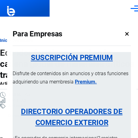
Pasar al contenido principal
Men
×
Para Empresas
Ruta
Inicio
Artículos
Ecuador fortalece su rol en la
de
SUSCRIPCIÓN PREMIUM
cadena global de minerales críticos
navegación
tras acuerdo con Estados Unidos
Disfrute de contenidos sin anuncios y otras funciones
adquiriendo una membresía
Premium.
Artículo
por
Jaime Mise
, 18 Mayo, 2026
4 MINUTOS
8 VISTAS
Artículos
DIRECTORIO OPERADORES DE
Derecho Internacional
COMERCIO EXTERIOR