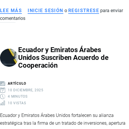
LEE MÁS
SOBRE
INICIE SESIÓN
o
REGISTRESE
para enviar
comentarios
ECUADOR
DESCARTA
DEVOLVER
LOS
Ecuador y Emiratos Árabes
USD
Unidos Suscriben Acuerdo de
121
Cooperación
MILLONES
RECAUDADOS
POR
ARTÍCULO
LA
10 DICIEMBRE, 2025
TASA
4 MINUTOS
10 VISTAS
DE
SEGURIDAD
Ecuador y Emiratos Árabes Unidos fortalecen su alianza
APLICADA
estratégica tras la firma de un tratado de inversiones, apertura
A