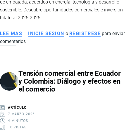
de embajada, acuerdos en energía, tecnología y desarrollo
PRODUCTOS
sostenible. Descubre oportunidades comerciales e inversión
COLOMBIANOS
bilateral 2025-2026.
LEE MÁS
SOBRE
INICIE SESIÓN
o
REGISTRESE
para enviar
comentarios
ECUADOR
Y
EMIRATOS
ÁRABES
Tensión comercial entre Ecuador
UNIDOS
y Colombia: Diálogo y efectos en
SUSCRIBEN
el comercio
ACUERDO
DE
COOPERACIÓN
ARTÍCULO
7 MARZO, 2026
4 MINUTOS
10 VISTAS