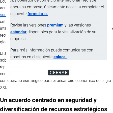
¿Es operador de comercio internacional? registre
Ecuador, junto con varios países aliados, ha suscrito un
ahora su empresa, únicamente necesita completar el
acuerdo con Estados Unidos orientado a fortalecer cadenas de
siguiente
formulario.
suministro
seguras, diversificadas y resilientes de minerales
críticos. Este entendimiento se enmarca en una estrategia
Revise las versiones
premium
y las versiones
internacional que busca reducir riesgos en el abastecimiento de
estandar
disponibles para la visualización de su
recursos esenciales para la industria tecnológica y energética
empresa.
global.
Para más información puede comunicarse con
El acuerdo fue presentado durante la Conferencia Ministerial
nosotros en el siguiente
enlace.
sobre Minerales Críticos en Washington D.C., donde
representantes de múltiples países aliados se reunieron para
CERRAR
coordinar políticas de cooperación en torno a un sector
considerado estratégico para el desarrollo económico del siglo
XXI.
Un acuerdo centrado en seguridad y
diversificación de recursos estratégicos