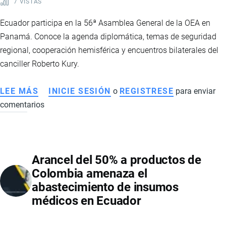
7 VISTAS
POLÍTICOS
EN
Ecuador participa en la 56ª Asamblea General de la OEA en
LA
Panamá. Conoce la agenda diplomática, temas de seguridad
REGIÓN
regional, cooperación hemisférica y encuentros bilaterales del
canciller Roberto Kury.
LEE MÁS
SOBRE
INICIE SESIÓN
o
REGISTRESE
para enviar
comentarios
ECUADOR
REFUERZA
SU
AGENDA
Arancel del 50% a productos de
DIPLOMÁTICA
Colombia amenaza el
EN
abastecimiento de insumos
LA
médicos en Ecuador
ASAMBLEA
GENERAL