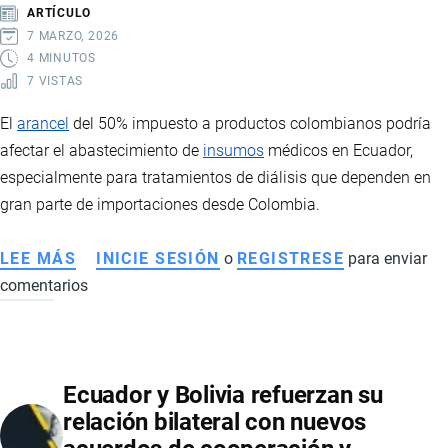
DE
ARTÍCULO
LA
7 MARZO, 2026
OEA
4 MINUTOS
7 VISTAS
2026
EN
El
arancel
del 50% impuesto a productos colombianos podría
PANAMÁ
afectar el abastecimiento de
insumos
médicos en Ecuador,
especialmente para tratamientos de diálisis que dependen en
gran parte de importaciones desde Colombia.
LEE MÁS
SOBRE
INICIE SESIÓN
o
REGISTRESE
para enviar
comentarios
ARANCEL
DEL
50%
A
Ecuador y Bolivia refuerzan su
PRODUCTOS
relación bilateral con nuevos
DE
COLOMBIA