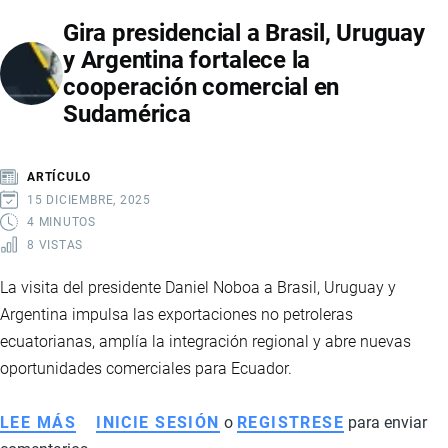
BAJOS
Gira presidencial a Brasil, Uruguay
REFUERZAN
y Argentina fortalece la
COOPERACIÓN
cooperación comercial en
ADUANERA
Sudamérica
ARTÍCULO
15 DICIEMBRE, 2025
4 MINUTOS
8 VISTAS
La visita del presidente Daniel Noboa a Brasil, Uruguay y
Argentina impulsa las exportaciones no petroleras
ecuatorianas, amplía la integración regional y abre nuevas
oportunidades comerciales para Ecuador.
LEE MÁS
SOBRE
INICIE SESIÓN
o
REGISTRESE
para enviar