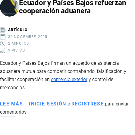
Ecuador y Países Bajos refuerzan
MARÍTIMA:
cooperación aduanera
FORMACIÓN
ESPECIALIZADA
CONTRA
ARTÍCULO
EL
30 NOVIEMBRE, 2025
NARCOTRÁFICO
2 MINUTOS
9 VISTAS
EN
EL
Ecuador y Países Bajos firman un acuerdo de asistencia
MARCO
aduanera mutua para combatir contrabando, falsificación y
DE
facilitar cooperación en
comercio exterior
y control de
EUFORT-
mercancías.
EC
Y
LEE MÁS
SOBRE
INICIE SESIÓN
o
REGISTRESE
para enviar
SEACOP
comentarios
ECUADOR
Y
PAÍSES