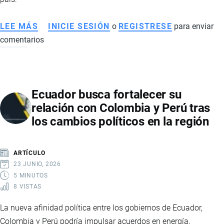
LEE MÁS
SOBRE
INICIE SESIÓN
o
REGISTRESE
para enviar
comentarios
ECUADOR
INCORPORA
ARBITRAJE
INTERNACIONAL
Ecuador busca fortalecer su
DE
relación con Colombia y Perú tras
INVERSIONES
los cambios políticos en la región
EN
EL
TLC
ARTÍCULO
CON
23 JUNIO, 2026
CANADÁ
5 MINUTOS
8 VISTAS
BAJO
NUEVAS
La nueva afinidad política entre los gobiernos de Ecuador,
CONDICIONES
Colombia y Perú podría impulsar acuerdos en energía,