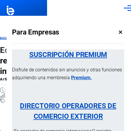
Pasar al contenido principal
Men
×
Para Empresas
Ruta
Inicio
Artículos
Ecuador y Argentina negocian
de
SUSCRIPCIÓN PREMIUM
reducción de aranceles y nueva
navegación
integración regional
Disfrute de contenidos sin anuncios y otras funciones
adquiriendo una membresía
Premium.
Artículo
por
Jaime Mise
, 14 Mayo, 2026
4 MINUTOS
9 VISTAS
Artículos
DIRECTORIO OPERADORES DE
Derecho Internacional
COMERCIO EXTERIOR