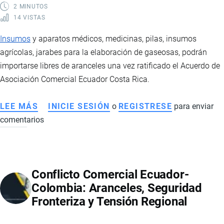
DE
2 MINUTOS
14 VISTAS
LA
CAN
Insumos
y aparatos médicos, medicinas, pilas, insumos
DE
agrícolas, jarabes para la elaboración de gaseosas, podrán
ELIMINAR
importarse libres de aranceles una vez ratificado el Acuerdo de
ARANCELES
Asociación Comercial Ecuador Costa Rica.
LEE MÁS
SOBRE
INICIE SESIÓN
o
REGISTRESE
para enviar
comentarios
PRODUCTOS
NEGOCIADOS
EN
EL
Conflicto Comercial Ecuador-
ACUERDO
Colombia: Aranceles, Seguridad
COMERCIAL
Fronteriza y Tensión Regional
CON
COSTA