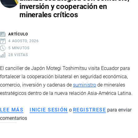
inversión y cooperación en
LOS
minerales críticos
PRODUCTOS
QUE
TENDRÁN
ARTÍCULO
ARANCEL
4 AGOSTO, 2026
0
5 MINUTOS
28 VISTAS
%
Y
El canciller de Japón Motegi Toshimitsu visita Ecuador para
CÓMO
fortalecer la cooperación bilateral en seguridad económica,
IMPACTARÁ
comercio, inversión y cadenas de
suministro
de minerales
EL
estratégicos dentro de la nueva relación Asia-América Latina.
COMERCIO
BILATERAL
LEE MÁS
SOBRE
INICIE SESIÓN
o
REGISTRESE
para enviar
comentarios
CANCILLER
DE
JAPÓN