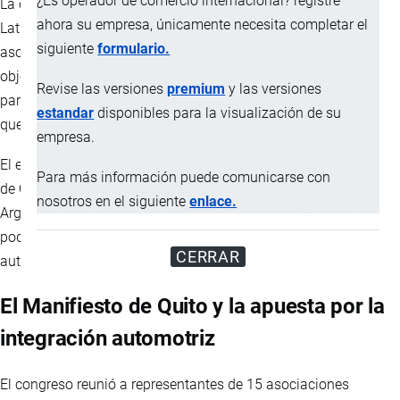
¿Es operador de comercio internacional? registre
La ciudad de Quito fue el escenario del Primer Congreso
ahora su empresa, únicamente necesita completar el
Latinoamericano Automotriz, un encuentro que reunió a
siguiente
formulario.
asociaciones del sector de América Latina y Europa con el
objetivo de acelerar la integración comercial, modernizar el
Revise las versiones
premium
y las versiones
parque automotor regional y reducir las barreras arancelarias
estandar
disponibles para la visualización de su
que han limitado el desarrollo del sector durante décadas.
empresa.
El evento dejó como principal resultado la firma del Manifiesto
Para más información puede comunicarse con
de Quito y el avance de negociaciones clave entre Ecuador y
nosotros en el siguiente
enlace.
Argentina para reformar el acuerdo comercial ACE-59, lo que
podría transformar el comercio bilateral de vehículos y
CERRAR
autopartes en la región andina y el Cono Sur.
El Manifiesto de Quito y la apuesta por la
integración automotriz
El congreso reunió a representantes de 15 asociaciones