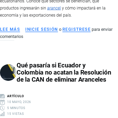
ecuatorianos. Conoce qué sectores se benefician, qué
productos ingresarán sin
arancel
y cómo impactará en la
economía y las exportaciones del país.
LEE MÁS
SOBRE
INICIE SESIÓN
o
REGISTRESE
para enviar
comentarios
ACUERDO
COMERCIAL
RECÍPROCO
ENTRE
Qué pasaría si Ecuador y
ECUADOR
Colombia no acatan la Resolución
Y
de la CAN de eliminar Aranceles
ESTADOS
UNIDOS
ELIMINA
ARTÍCULO
SOBRETASAS
10 MAYO, 2026
ARANCELARIAS
5 MINUTOS
15 VISTAS