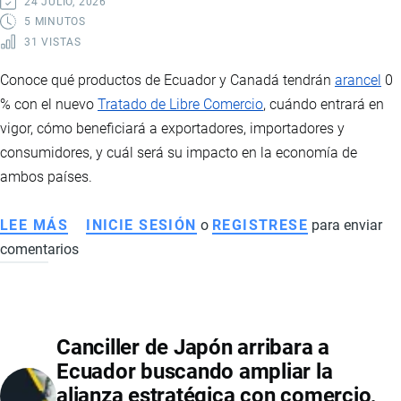
24 JULIO, 2026
5 MINUTOS
31 VISTAS
Conoce qué productos de Ecuador y Canadá tendrán
arancel
0
% con el nuevo
Tratado de Libre Comercio
, cuándo entrará en
vigor, cómo beneficiará a exportadores, importadores y
consumidores, y cuál será su impacto en la economía de
ambos países.
LEE MÁS
SOBRE
INICIE SESIÓN
o
REGISTRESE
para enviar
comentarios
TLC
ENTRE
ECUADOR
Y
Canciller de Japón arribara a
CANADÁ:
Ecuador buscando ampliar la
ESTOS
alianza estratégica con comercio,
SON