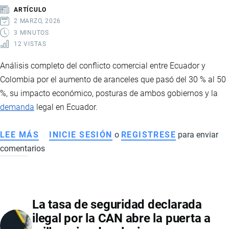
RICA
ARTÍCULO
2 MARZO, 2026
3 MINUTOS
12 VISTAS
Análisis completo del conflicto comercial entre Ecuador y
Colombia por el aumento de aranceles que pasó del 30 % al 50
%, su impacto económico, posturas de ambos gobiernos y la
demanda
legal en Ecuador.
LEE MÁS
SOBRE
INICIE SESIÓN
o
REGISTRESE
para enviar
comentarios
CONFLICTO
COMERCIAL
ECUADOR-
COLOMBIA:
La tasa de seguridad declarada
ARANCELES,
ilegal por la CAN abre la puerta a
SEGURIDAD