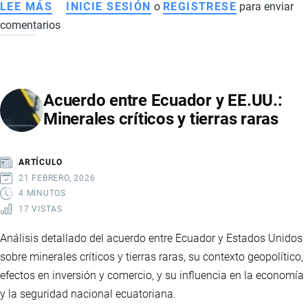
LEE MÁS
SOBRE
INICIE SESIÓN
o
REGISTRESE
para enviar
comentarios
ACUERDO
AUTOMOTRIZ
ENTRE
ECUADOR
Acuerdo entre Ecuador y EE.UU.:
Y
Minerales críticos y tierras raras
ARGENTINA
GENERA
DEBATE:
ARTÍCULO
INDUSTRIA
21 FEBRERO, 2026
CUESTIONA
4 MINUTOS
17 VISTAS
BENEFICIOS
Y
Análisis detallado del acuerdo entre Ecuador y Estados Unidos
GOBIERNO
sobre minerales críticos y tierras raras, su contexto geopolítico,
DEFIENDE
efectos en inversión y comercio, y su influencia en la economía
EL
y la seguridad nacional ecuatoriana.
PACTO