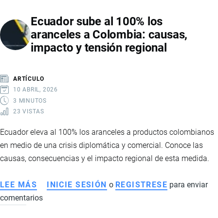
ARRIBARA
Ecuador sube al 100% los
A
aranceles a Colombia: causas,
ECUADOR
impacto y tensión regional
BUSCANDO
AMPLIAR
LA
ARTÍCULO
ALIANZA
10 ABRIL, 2026
ESTRATÉGICA
3 MINUTOS
23 VISTAS
CON
COMERCIO,
Ecuador eleva al 100% los aranceles a productos colombianos
INVERSIÓN
en medio de una crisis diplomática y comercial. Conoce las
Y
causas, consecuencias y el impacto regional de esta medida.
COOPERACIÓN
EN
LEE MÁS
SOBRE
INICIE SESIÓN
o
REGISTRESE
para enviar
MINERALES
comentarios
ECUADOR
CRÍTICOS
SUBE