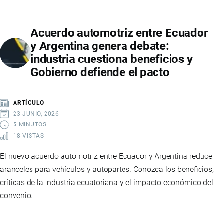
AL
100%
Acuerdo automotriz entre Ecuador
LOS
y Argentina genera debate:
ARANCELES
industria cuestiona beneficios y
A
Gobierno defiende el pacto
COLOMBIA:
CAUSAS,
IMPACTO
ARTÍCULO
Y
23 JUNIO, 2026
TENSIÓN
5 MINUTOS
18 VISTAS
REGIONAL
El nuevo acuerdo automotriz entre Ecuador y Argentina reduce
aranceles para vehículos y autopartes. Conozca los beneficios,
críticas de la industria ecuatoriana y el impacto económico del
convenio.