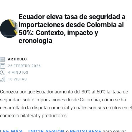
DE
SEGURIDAD
Ecuador eleva tasa de seguridad a
DECLARADA
importaciones desde Colombia al
ILEGAL
50%: Contexto, impacto y
POR
cronología
LA
CAN
ABRE
ARTÍCULO
LA
26 FEBRERO, 2026
PUERTA
4 MINUTOS
10 VISTAS
A
MILLONARIAS
Conozca por qué Ecuador aumentó del 30% al 50% la 'tasa de
DEVOLUCIONES
seguridad' sobre importaciones desde Colombia, cómo se ha
EN
desarrollado la disputa comercial y cuáles son sus efectos en el
ECUADOR
comercio bilateral y productores.
LEE MÁS
SOBRE
INICIE SESIÓN
o
REGISTRESE
para enviar