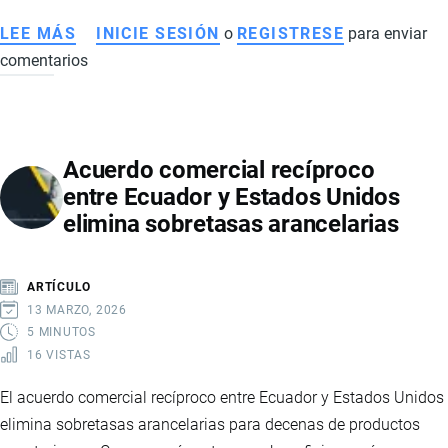
LEE MÁS
SOBRE
INICIE SESIÓN
o
REGISTRESE
para enviar
comentarios
ACUERDO
ENTRE
ECUADOR
Y
Acuerdo comercial recíproco
EE.UU.:
entre Ecuador y Estados Unidos
MINERALES
elimina sobretasas arancelarias
CRÍTICOS
Y
TIERRAS
ARTÍCULO
RARAS
13 MARZO, 2026
5 MINUTOS
16 VISTAS
El acuerdo comercial recíproco entre Ecuador y Estados Unidos
elimina sobretasas arancelarias para decenas de productos