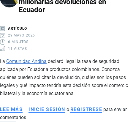
millonarias devoluciones en
FRONTERIZA
Ecuador
Y
TENSIÓN
REGIONAL
ARTÍCULO
29 MAYO, 2026
6 MINUTOS
11 VISTAS
La
Comunidad Andina
declaró ilegal la tasa de seguridad
aplicada por Ecuador a productos colombianos. Conozca
quiénes pueden solicitar la devolución, cuáles son los pasos
legales y qué impacto tendría esta decisión sobre el comercio
bilateral y la economía ecuatoriana.
LEE MÁS
SOBRE
INICIE SESIÓN
o
REGISTRESE
para enviar
comentarios
LA
TASA