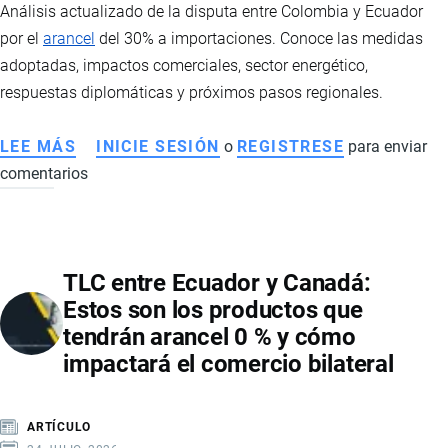
Análisis actualizado de la disputa entre Colombia y Ecuador
por el
arancel
del 30% a importaciones. Conoce las medidas
adoptadas, impactos comerciales, sector energético,
respuestas diplomáticas y próximos pasos regionales.
LEE MÁS
SOBRE
INICIE SESIÓN
o
REGISTRESE
para enviar
comentarios
COLOMBIA
Y
ECUADOR
EN
TLC entre Ecuador y Canadá:
DISPUTA
Estos son los productos que
COMERCIAL:
tendrán arancel 0 % y cómo
MEDIDAS,
impactará el comercio bilateral
ARANCELES
Y
TENSIONES
ARTÍCULO
BILATERALES