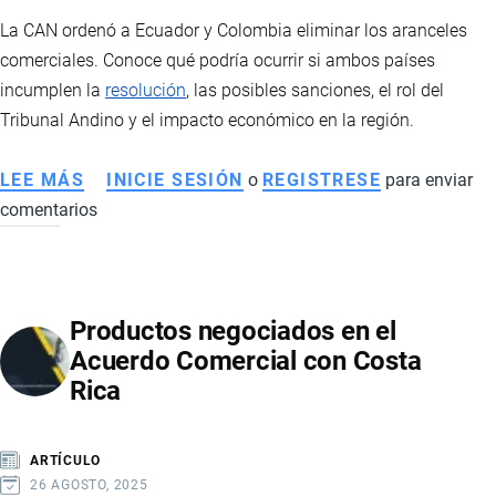
La CAN ordenó a Ecuador y Colombia eliminar los aranceles
comerciales. Conoce qué podría ocurrir si ambos países
incumplen la
resolución
, las posibles sanciones, el rol del
Tribunal Andino y el impacto económico en la región.
LEE MÁS
SOBRE
INICIE SESIÓN
o
REGISTRESE
para enviar
comentarios
QUÉ
PASARÍA
SI
ECUADOR
Productos negociados en el
Y
Acuerdo Comercial con Costa
COLOMBIA
Rica
NO
ACATAN
LA
ARTÍCULO
RESOLUCIÓN
26 AGOSTO, 2025