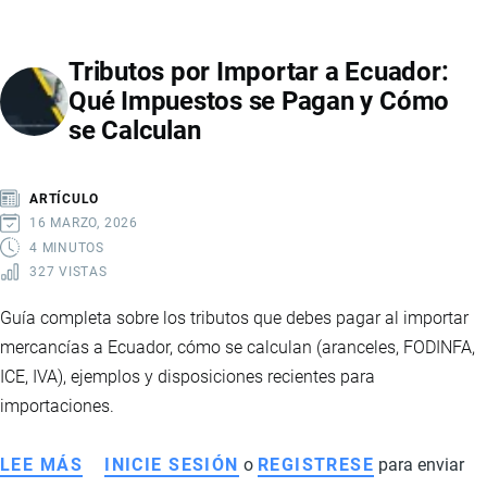
EL
NÚCLEO
Tributos por Importar a Ecuador:
FAMILIAR
Qué Impuestos se Pagan y Cómo
Y
se Calculan
ENVIAR
PAQUETES
DESDE
ARTÍCULO
EL
16 MARZO, 2026
EXTERIOR
4 MINUTOS
327 VISTAS
SIN
ARANCELES
Guía completa sobre los tributos que debes pagar al importar
mercancías a Ecuador, cómo se calculan (aranceles, FODINFA,
ICE, IVA), ejemplos y disposiciones recientes para
importaciones.
LEE MÁS
SOBRE
INICIE SESIÓN
o
REGISTRESE
para enviar