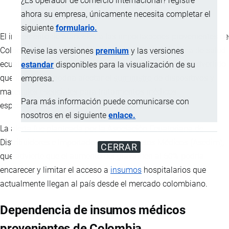
¿Es operador de comercio internacional? registre
ahora su empresa, únicamente necesita completar el
siguiente
formulario.
El incremento de aranceles a las importaciones provenientes de
Colombia está generando preocupación en el sistema de salud
Revise las versiones
premium
y las versiones
ecuatoriano. Diversos gremios del sector médico han advertido
estandar
disponibles para la visualización de su
que la medida podría afectar el
suministro
de dispositivos y
empresa.
materiales esenciales para tratamientos médicos,
Para más información puede comunicarse con
especialmente los relacionados con la diálisis.
nosotros en el siguiente
enlace.
La alerta fue planteada por la Asociación Ecuatoriana de
Distribuidores e Importadores de Productos Médicos (Asedim),
CERRAR
que advierte que el aumento del
gravamen
al 50% podría
encarecer y limitar el acceso a
insumos
hospitalarios que
actualmente llegan al país desde el mercado colombiano.
Dependencia de insumos médicos
provenientes de Colombia