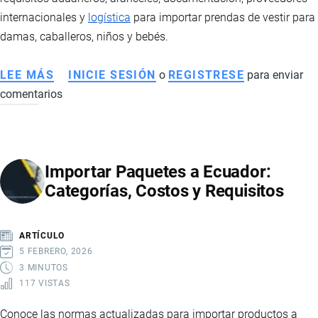
internacionales y
logística
para importar prendas de vestir para
damas, caballeros, niños y bebés.
LEE MÁS
SOBRE
INICIE SESIÓN
o
REGISTRESE
para enviar
comentarios
IMPORTACIÓN
DE
ROPA
A
Importar Paquetes a Ecuador:
ECUADOR:
Categorías, Costos y Requisitos
REQUISITOS,
ARANCELES
Y
ARTÍCULO
GUÍA
5 FEBRERO, 2026
PARA
3 MINUTOS
117 VISTAS
IMPORTAR
PRENDAS
Conoce las normas actualizadas para importar productos a