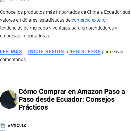
Conoce los productos más importados de China a Ecuador, sus
valores en dólares, estadísticas de
comercio exterior
,
tendencias de mercado y ventajas para emprendedores y
empresas importadoras.
LEE MÁS
SOBRE
INICIE SESIÓN
o
REGISTRESE
para enviar
comentarios
PRINCIPALES
PRODUCTOS
IMPORTADOS
DESDE
Cómo Comprar en Amazon Paso a
CHINA
Paso desde Ecuador: Consejos
A
Prácticos
ECUADOR
ARTÍCULO