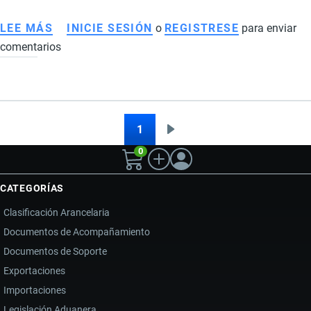
LEE MÁS
SOBRE
INICIE SESIÓN
o
REGISTRESE
para enviar
comentarios
IMPORTACIÓN
DE
CALZADO
A
ECUADOR:
1
Siguiente
Paginación
REQUISITOS,
0
página
ARANCELES,
PROVEEDORES
CATEGORÍAS
Y
Clasificación Arancelaria
ESTRATEGIAS
Documentos de Acompañamiento
PARA
Documentos de Soporte
IMPORTAR
ZAPATOS
Exportaciones
Importaciones
Legislación Aduanera