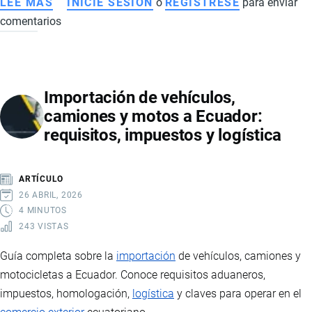
LEE MÁS
SOBRE
INICIE SESIÓN
o
REGISTRESE
para enviar
comentarios
PRINCIPALES
PRODUCTOS
IMPORTADOS
POR
Importación de vehículos,
ECUADOR,
camiones y motos a Ecuador:
ESTADÍSTICAS
requisitos, impuestos y logística
Y
PAÍSES
DE
ARTÍCULO
ORIGEN
26 ABRIL, 2026
4 MINUTOS
243 VISTAS
Guía completa sobre la
importación
de vehículos, camiones y
motocicletas a Ecuador. Conoce requisitos aduaneros,
impuestos, homologación,
logística
y claves para operar en el