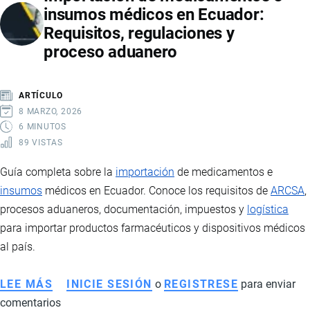
insumos médicos en Ecuador:
EN
Requisitos, regulaciones y
ESTADOS
proceso aduanero
UNIDOS
Y
RECIBIR
ARTÍCULO
EN
8 MARZO, 2026
ECUADOR
6 MINUTOS
89 VISTAS
Guía completa sobre la
importación
de medicamentos e
insumos
médicos en Ecuador. Conoce los requisitos de
ARCSA
,
procesos aduaneros, documentación, impuestos y
logística
para importar productos farmacéuticos y dispositivos médicos
al país.
LEE MÁS
SOBRE
INICIE SESIÓN
o
REGISTRESE
para enviar
comentarios
IMPORTACIÓN