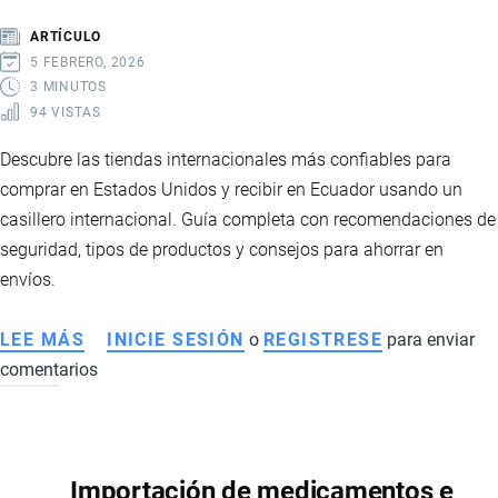
ECUADOR:
ARTÍCULO
CONSEJOS
5 FEBRERO, 2026
PRÁCTICOS
3 MINUTOS
94 VISTAS
Descubre las tiendas internacionales más confiables para
comprar en Estados Unidos y recibir en Ecuador usando un
casillero internacional. Guía completa con recomendaciones de
seguridad, tipos de productos y consejos para ahorrar en
envíos.
LEE MÁS
SOBRE
INICIE SESIÓN
o
REGISTRESE
para enviar
comentarios
LAS
MEJORES
TIENDAS
PARA
Importación de medicamentos e
COMPRAR