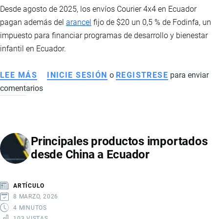
Desde agosto de 2025, los envíos Courier 4x4 en Ecuador
pagan además del
arancel
fijo de $20 un 0,5 % de Fodinfa, un
impuesto para financiar programas de desarrollo y bienestar
infantil en Ecuador.
LEE MÁS
SOBRE
INICIE SESIÓN
o
REGISTRESE
para enviar
comentarios
FODINFA
PARA
PAQUETES
4
Principales productos importados
X
desde China a Ecuador
4
EN
ECUADOR
ARTÍCULO
8 MARZO, 2026
4 MINUTOS
103 VISTAS