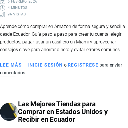
5 FEBRERO, 2026
4 MINUTOS
96 VISTAS
Aprende cómo comprar en Amazon de forma segura y sencilla
desde Ecuador. Guía paso a paso para crear tu cuenta, elegir
productos, pagar, usar un casillero en Miami y aprovechar
consejos clave para ahorrar dinero y evitar errores comunes.
LEE MÁS
SOBRE
INICIE SESIÓN
o
REGISTRESE
para enviar
comentarios
CÓMO
COMPRAR
EN
AMAZON
Las Mejores Tiendas para
PASO
Comprar en Estados Unidos y
A
Recibir en Ecuador
PASO
DESDE