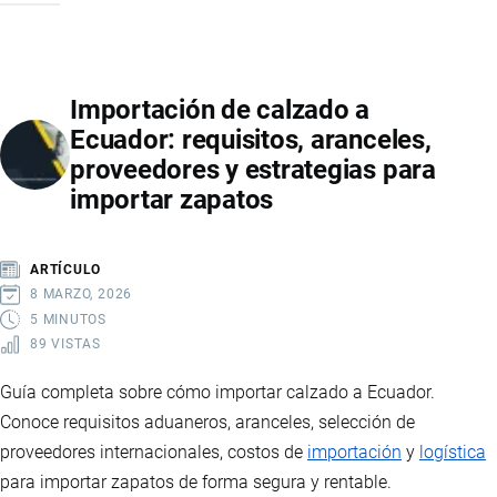
DE
MEDICAMENTOS
E
Importación de calzado a
INSUMOS
Ecuador: requisitos, aranceles,
MÉDICOS
proveedores y estrategias para
EN
importar zapatos
ECUADOR:
REQUISITOS,
REGULACIONES
ARTÍCULO
Y
8 MARZO, 2026
PROCESO
5 MINUTOS
89 VISTAS
ADUANERO
Guía completa sobre cómo importar calzado a Ecuador.
Conoce requisitos aduaneros, aranceles, selección de
proveedores internacionales, costos de
importación
y
logística
para importar zapatos de forma segura y rentable.