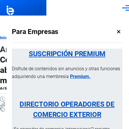
Pasar al contenido principal
Men
×
Para Empresas
Ruta
Inicio
Artículos
Arancel del 50% a productos de
de
SUSCRIPCIÓN PREMIUM
Colombia amenaza el
navegación
abastecimiento de insumos
Disfrute de contenidos sin anuncios y otras funciones
adquiriendo una membresía
Premium.
médicos en Ecuador
Artículo
por
Jaime Mise
, 7 Marzo, 2026
4 MINUTOS
DIRECTORIO OPERADORES DE
7 VISTAS
Artículos
COMERCIO EXTERIOR
Derecho Internacional
Importaciones