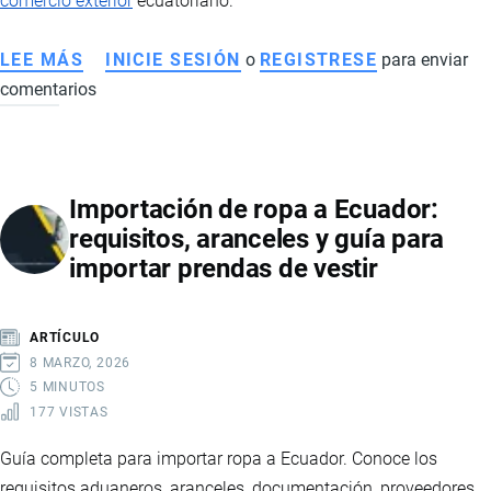
comercio exterior
ecuatoriano.
LEE MÁS
SOBRE
INICIE SESIÓN
o
REGISTRESE
para enviar
comentarios
IMPORTACIÓN
DE
VEHÍCULOS,
CAMIONES
Importación de ropa a Ecuador:
Y
requisitos, aranceles y guía para
MOTOS
importar prendas de vestir
A
ECUADOR:
REQUISITOS,
ARTÍCULO
IMPUESTOS
8 MARZO, 2026
Y
5 MINUTOS
177 VISTAS
LOGÍSTICA
Guía completa para importar ropa a Ecuador. Conoce los
requisitos aduaneros, aranceles, documentación, proveedores