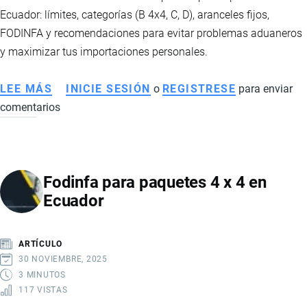
DE
Ecuador: límites, categorías (B 4x4, C, D), aranceles fijos,
VESTIR
FODINFA y recomendaciones para evitar problemas aduaneros
y maximizar tus importaciones personales.
LEE MÁS
SOBRE
INICIE SESIÓN
o
REGISTRESE
para enviar
comentarios
IMPORTAR
PAQUETES
A
ECUADOR:
Fodinfa para paquetes 4 x 4 en
CATEGORÍAS,
Ecuador
COSTOS
Y
REQUISITOS
ARTÍCULO
30 NOVIEMBRE, 2025
3 MINUTOS
117 VISTAS