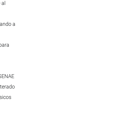
 al
zando a
 para
 SENAE
iterado
ísicos