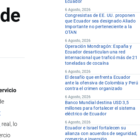
Ecuador
 de
6 Agosto, 2026
Congresistas de EE. UU. proponen
que Ecuador sea designado Aliado
Importante no perteneciente a la
OTAN
6 Agosto, 2026
Operación Mondragón: España y
Ecuador desarticulan una red
internacional que traficó más de 21
toneladas de cocaína
6 Agosto, 2026
El desafío que enfrenta Ecuador
ante la ofensiva de Colombia y Perú
contra el crimen organizado
ervicio
6 Agosto, 2026
de
Banco Mundial destina USD 3,5
millones para fortalecer el sistema
r
eléctrico de Ecuador
6 Agosto, 2026
a
real, lo
Ecuador e Israel fortalecen su
alianza con acuerdos de seguridad,
ercio
comercio e inversión