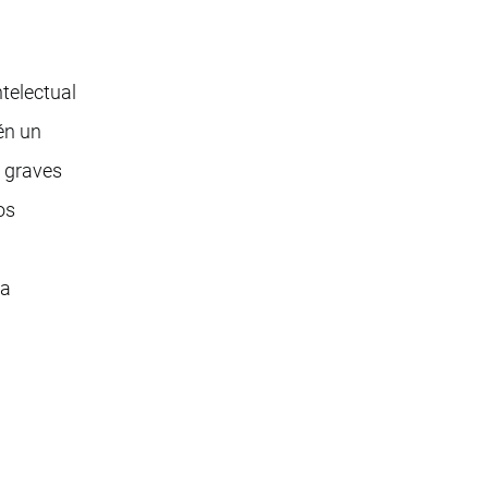
telectual
én un
s graves
os
ia