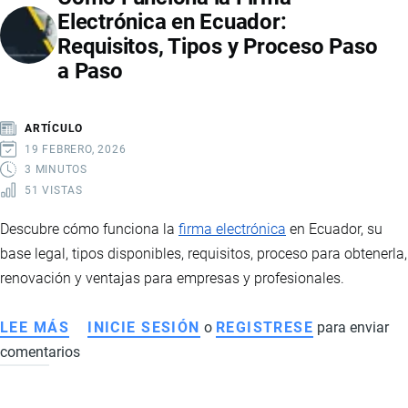
Electrónica en Ecuador:
COMERCIAL:
Requisitos, Tipos y Proceso Paso
MEDIDAS,
a Paso
ARANCELES
Y
TENSIONES
ARTÍCULO
BILATERALES
19 FEBRERO, 2026
3 MINUTOS
51 VISTAS
Descubre cómo funciona la
firma electrónica
en Ecuador, su
base legal, tipos disponibles, requisitos, proceso para obtenerla,
renovación y ventajas para empresas y profesionales.
LEE MÁS
SOBRE
INICIE SESIÓN
o
REGISTRESE
para enviar
comentarios
CÓMO
FUNCIONA
LA