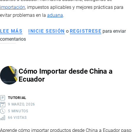
importación
, impuestos aplicables y mejores prácticas para
evitar problemas en la
aduana
.
LEE MÁS
SOBRE
INICIE SESIÓN
o
REGISTRESE
para enviar
comentarios
CÓMO
IMPORTAR
PAQUETES
CON
Cómo Importar desde China a
JUGUETES
Ecuador
SEXUALES
Y
PRODUCCIÓN
TUTORIAL
PARA
9 MARZO, 2026
ADULTOS
5 MINUTOS
66 VISTAS
A
ECUADOR
Aprende cómo importar productos desde China a Ecuador paso