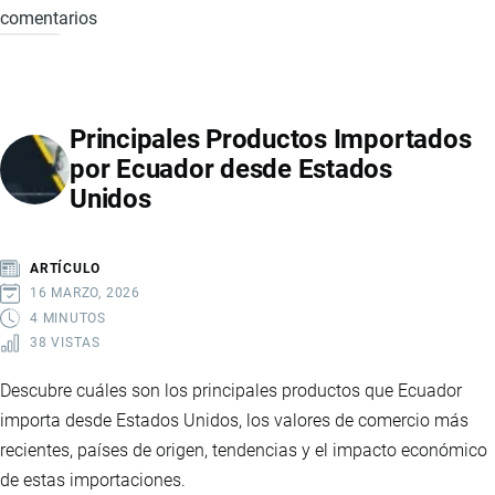
comentarios
IMPORTACIÓN
DE
JUGUETES
A
Principales Productos Importados
ECUADOR:
por Ecuador desde Estados
REQUISITOS,
Unidos
COSTOS,
LOGÍSTICA
Y
ARTÍCULO
OPORTUNIDADES
16 MARZO, 2026
DE
4 MINUTOS
38 VISTAS
NEGOCIO
Descubre cuáles son los principales productos que Ecuador
importa desde Estados Unidos, los valores de comercio más
recientes, países de origen, tendencias y el impacto económico
de estas importaciones.