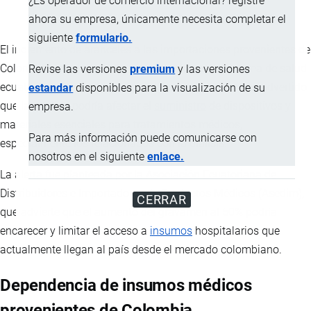
¿Es operador de comercio internacional? registre
ahora su empresa, únicamente necesita completar el
siguiente
formulario.
El incremento de aranceles a las importaciones provenientes de
Colombia está generando preocupación en el sistema de salud
Revise las versiones
premium
y las versiones
ecuatoriano. Diversos gremios del sector médico han advertido
estandar
disponibles para la visualización de su
que la medida podría afectar el
suministro
de dispositivos y
empresa.
materiales esenciales para tratamientos médicos,
Para más información puede comunicarse con
especialmente los relacionados con la diálisis.
nosotros en el siguiente
enlace.
La alerta fue planteada por la Asociación Ecuatoriana de
Distribuidores e Importadores de Productos Médicos (Asedim),
CERRAR
que advierte que el aumento del
gravamen
al 50% podría
encarecer y limitar el acceso a
insumos
hospitalarios que
actualmente llegan al país desde el mercado colombiano.
Dependencia de insumos médicos
provenientes de Colombia