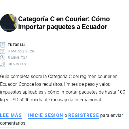
MAQUINARIA
PESADA
Categoría C en Courier: Cómo
A
importar paquetes a Ecuador
ECUADOR:
REQUISITOS,
LOGÍSTICA
TUTORIAL
Y
8 MARZO, 2026
BUENAS
5 MINUTOS
80 VISTAS
PRÁCTICAS
Guía completa sobre la Categoría C del régimen courier en
Ecuador. Conoce los requisitos, límites de peso y valor,
impuestos aplicables y cómo importar paquetes de hasta 100
kg y USD 5000 mediante mensajería internacional.
LEE MÁS
SOBRE
INICIE SESIÓN
o
REGISTRESE
para enviar
comentarios
CATEGORÍA