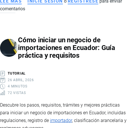
LEE MÁS
SOBRE
INICIE SESIÓN
o
REGISTRESE
para enviar
comentarios
CÓMO
IMPORTAR
PRODUCTOS
DESDE
Cómo iniciar un negocio de
TEMU
importaciones en Ecuador: Guía
A
práctica y requisitos
ECUADOR:
CONSEJOS
PRÁCTICOS
TUTORIAL
26 ABRIL, 2026
4 MINUTOS
72 VISTAS
Descubre los pasos, requisitos, trámites y mejores prácticas
para iniciar un negocio de importaciones en Ecuador, incluidas
regulaciones, registro de
importador
, clasificación arancelaria y