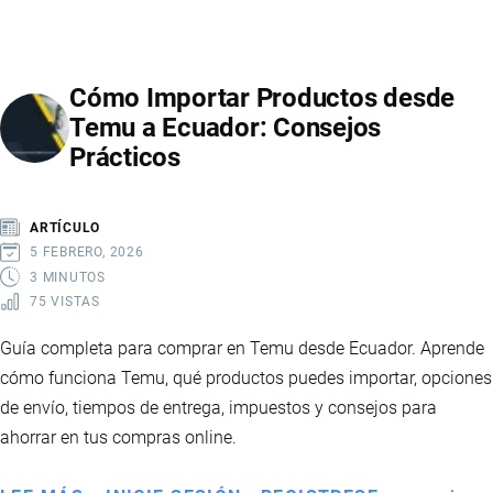
C
EN
COURIER:
Cómo Importar Productos desde
CÓMO
Temu a Ecuador: Consejos
IMPORTAR
Prácticos
PAQUETES
A
ECUADOR
ARTÍCULO
5 FEBRERO, 2026
3 MINUTOS
75 VISTAS
Guía completa para comprar en Temu desde Ecuador. Aprende
cómo funciona Temu, qué productos puedes importar, opciones
de envío, tiempos de entrega, impuestos y consejos para
ahorrar en tus compras online.