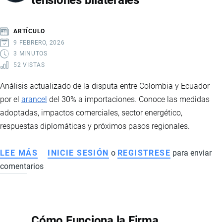
tensiones bilaterales
COMERCIO
CON
ARTÍCULO
CHINA
9 FEBRERO, 2026
3 MINUTOS
52 VISTAS
Análisis actualizado de la disputa entre Colombia y Ecuador
por el
arancel
del 30% a importaciones. Conoce las medidas
adoptadas, impactos comerciales, sector energético,
respuestas diplomáticas y próximos pasos regionales.
LEE MÁS
SOBRE
INICIE SESIÓN
o
REGISTRESE
para enviar
comentarios
COLOMBIA
Y
ECUADOR
EN
Cómo Funciona la Firma
DISPUTA