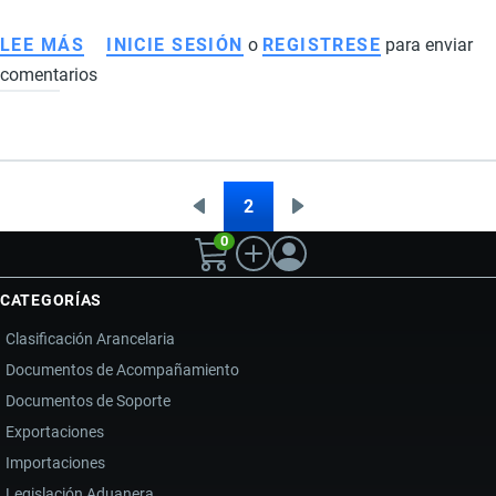
LEE MÁS
SOBRE
INICIE SESIÓN
o
REGISTRESE
para enviar
comentarios
PRINCIPALES
PRODUCTOS
IMPORTADOS
POR
ECUADOR
2
Página
Siguiente
Paginación
DESDE
0
anterior
página
ESTADOS
UNIDOS
CATEGORÍAS
Clasificación Arancelaria
Documentos de Acompañamiento
Documentos de Soporte
Exportaciones
Importaciones
Legislación Aduanera