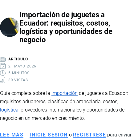
FIRMA
Importación de juguetes a
ELECTRÓNICA
Ecuador: requisitos, costos,
EN
logística y oportunidades de
ECUADOR:
negocio
REQUISITOS,
TIPOS
Y
ARTÍCULO
PROCESO
21 MAYO, 2026
PASO
5 MINUTOS
39 VISTAS
A
PASO
Guía completa sobre la
importación
de juguetes a Ecuador:
requisitos aduaneros, clasificación arancelaria, costos,
logística
, proveedores internacionales y oportunidades de
negocio en un mercado en crecimiento.
LEE MÁS
SOBRE
INICIE SESIÓN
o
REGISTRESE
para enviar