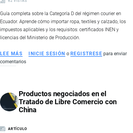
62 VISTAS
Guía completa sobre la Categoría D del régimen courier en
Ecuador. Aprende cómo importar ropa, textiles y calzado, los
impuestos aplicables y los requisitos: certificados INEN y
licencias del Ministerio de Producción.
LEE MÁS
SOBRE
INICIE SESIÓN
o
REGISTRESE
para enviar
comentarios
CATEGORÍA
D
COURIER
ECUADOR:
Productos negociados en el
CÓMO
Tratado de Libre Comercio con
IMPORTAR
China
ROPA,
TEXTILES
Y
ARTÍCULO