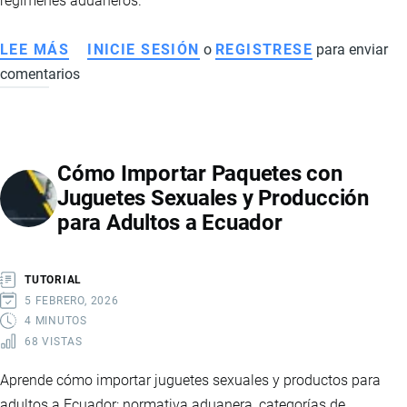
regímenes aduaneros.
LEE MÁS
SOBRE
INICIE SESIÓN
o
REGISTRESE
para enviar
comentarios
CÓMO
INICIAR
UN
NEGOCIO
Cómo Importar Paquetes con
DE
Juguetes Sexuales y Producción
IMPORTACIONES
para Adultos a Ecuador
EN
ECUADOR:
GUÍA
TUTORIAL
PRÁCTICA
5 FEBRERO, 2026
Y
4 MINUTOS
68 VISTAS
REQUISITOS
Aprende cómo importar juguetes sexuales y productos para
adultos a Ecuador: normativa aduanera, categorías de