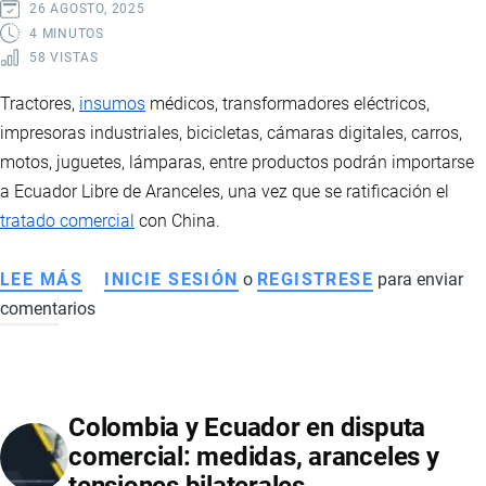
CALZADO
26 AGOSTO, 2025
4 MINUTOS
58 VISTAS
Tractores,
insumos
médicos, transformadores eléctricos,
impresoras industriales, bicicletas, cámaras digitales, carros,
motos, juguetes, lámparas, entre productos podrán importarse
a Ecuador Libre de Aranceles, una vez que se ratificación el
tratado comercial
con China.
LEE MÁS
SOBRE
INICIE SESIÓN
o
REGISTRESE
para enviar
comentarios
PRODUCTOS
NEGOCIADOS
EN
EL
Colombia y Ecuador en disputa
TRATADO
comercial: medidas, aranceles y
DE
LIBRE