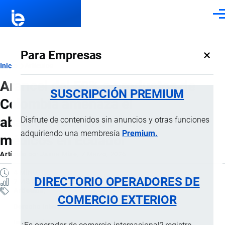
Pasar al contenido principal
Men
×
Para Empresas
Ruta
Inicio
Artículos
Arancel del 50% a productos de
de
SUSCRIPCIÓN PREMIUM
Colombia amenaza el
navegación
abastecimiento de insumos
Disfrute de contenidos sin anuncios y otras funciones
adquiriendo una membresía
Premium.
médicos en Ecuador
Artículo
por
Jaime Mise
, 7 Marzo, 2026
4 MINUTOS
DIRECTORIO OPERADORES DE
7 VISTAS
Artículos
COMERCIO EXTERIOR
Derecho Internacional
Importaciones