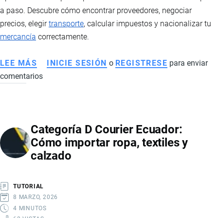
a paso. Descubre cómo encontrar proveedores, negociar
precios, elegir
transporte
, calcular impuestos y nacionalizar tu
mercancía
correctamente.
LEE MÁS
SOBRE
INICIE SESIÓN
o
REGISTRESE
para enviar
comentarios
CÓMO
IMPORTAR
DESDE
CHINA
Categoría D Courier Ecuador:
A
Cómo importar ropa, textiles y
ECUADOR
calzado
TUTORIAL
8 MARZO, 2026
4 MINUTOS