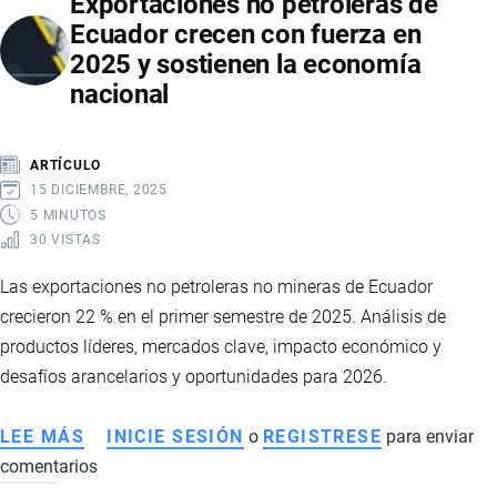
Exportaciones no petroleras de
EL
Ecuador crecen con fuerza en
PRECIO
2025 y sostienen la economía
MÍNIMO
nacional
DE
LA
CAJA
ARTÍCULO
DE
15 DICIEMBRE, 2025
BANANO
5 MINUTOS
30 VISTAS
Las exportaciones no petroleras no mineras de Ecuador
crecieron 22 % en el primer semestre de 2025. Análisis de
productos líderes, mercados clave, impacto económico y
desafíos arancelarios y oportunidades para 2026.
LEE MÁS
SOBRE
INICIE SESIÓN
o
REGISTRESE
para enviar
comentarios
EXPORTACIONES
NO