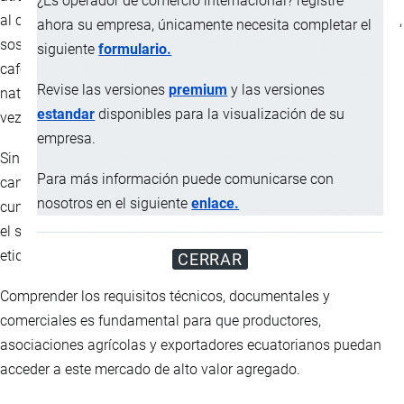
¿Es operador de comercio internacional? registre
al crecimiento sostenido del consumo de alimentos saludables,
ahora su empresa, únicamente necesita completar el
sostenibles y certificados. Productos como cacao, banano,
siguiente
formulario.
café, quinua, frutas tropicales, panela y alimentos procesados
Revise las versiones
premium
y las versiones
naturales provenientes de Ecuador tienen una
demanda
cada
estandar
disponibles para la visualización de su
vez mayor dentro del mercado canadiense.
empresa.
Sin embargo, para ingresar legalmente al mercado orgánico
Para más información puede comunicarse con
canadiense, las empresas exportadoras ecuatorianas deben
nosotros en el siguiente
enlace.
cumplir con las exigencias del Canada Organic Regime (COR),
el sistema oficial que regula la producción, procesamiento,
etiquetado e
importación
de productos orgánicos en Canadá.
CERRAR
Comprender los requisitos técnicos, documentales y
comerciales es fundamental para que productores,
asociaciones agrícolas y exportadores ecuatorianos puedan
acceder a este mercado de alto valor agregado.