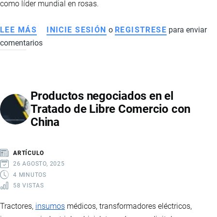
como líder mundial en rosas.
LEE MÁS
SOBRE
INICIE SESIÓN
o
REGISTRESE
para enviar
comentarios
EXPORTACIÓN
DE
ROSAS
DE
Productos negociados en el
ECUADOR:
Tratado de Libre Comercio con
ESTADÍSTICAS,
China
MERCADOS
Y
LOGÍSTICA
ARTÍCULO
DEL
26 AGOSTO, 2025
SECTOR
4 MINUTOS
58 VISTAS
FLORÍCOLA
Tractores,
insumos
médicos, transformadores eléctricos,