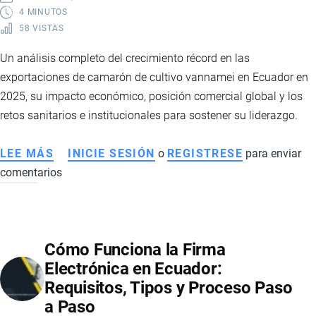
4 MINUTOS
58 VISTAS
Un análisis completo del crecimiento récord en las
exportaciones de camarón de cultivo vannamei en Ecuador en
2025, su impacto económico, posición comercial global y los
retos sanitarios e institucionales para sostener su liderazgo.
LEE MÁS
SOBRE
INICIE SESIÓN
o
REGISTRESE
para enviar
comentarios
EXPORTACIONES
DE
CAMARÓN
VANNAMEI
Cómo Funciona la Firma
ECUATORIANO:
Electrónica en Ecuador:
IMPACTO
Requisitos, Tipos y Proceso Paso
COMERCIAL,
a Paso
DESAFÍOS