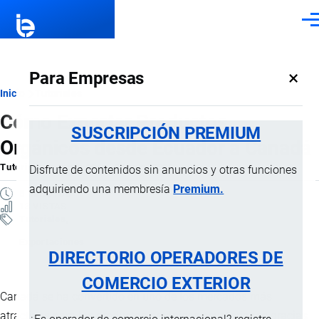
Pasar al contenido principal
Men
×
Para Empresas
Ruta
Inicio
Tutoriales
Cómo Exportar Productos
de
SUSCRIPCIÓN PREMIUM
Orgánicos desde Ecuador a Canadá
navegación
Tutorial
por
Jaime Mise
, 8 Mayo, 2026
Disfrute de contenidos sin anuncios y otras funciones
adquiriendo una membresía
Premium.
5 MINUTOS
13 VISTAS
Tutoriales
Exportaciones
DIRECTORIO OPERADORES DE
COMERCIO EXTERIOR
Canadá se ha convertido en uno de los mercados más
atractivos para los productos orgánicos ecuatorianos gracias