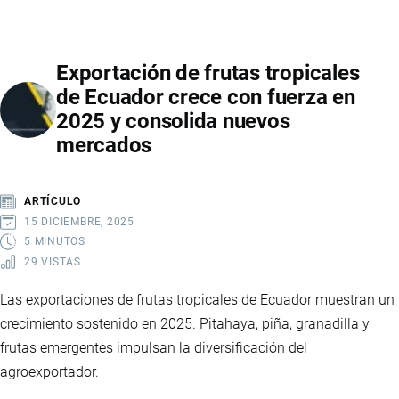
PETROLERAS
DE
Exportación de frutas tropicales
ECUADOR
de Ecuador crece con fuerza en
CRECEN
2025 y consolida nuevos
CON
mercados
FUERZA
EN
2025
ARTÍCULO
Y
15 DICIEMBRE, 2025
SOSTIENEN
5 MINUTOS
29 VISTAS
LA
ECONOMÍA
Las exportaciones de frutas tropicales de Ecuador muestran un
NACIONAL
crecimiento sostenido en 2025. Pitahaya, piña, granadilla y
frutas emergentes impulsan la diversificación del
agroexportador.