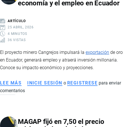
economía y el empleo en Ecuador
ECUADOR:
REQUISITOS,
TIPOS
ARTÍCULO
Y
25 ABRIL, 2026
PROCESO
4 MINUTOS
36 VISTAS
PASO
A
El proyecto minero Cangrejos impulsará la
exportación
de oro
PASO
en Ecuador, generará empleo y atraerá inversión millonaria.
Conoce su impacto económico y proyecciones.
LEE MÁS
SOBRE
INICIE SESIÓN
o
REGISTRESE
para enviar
comentarios
PROYECTO
CANGREJOS:
LA
NUEVA
MAGAP fijó en 7,50 el precio
MINA