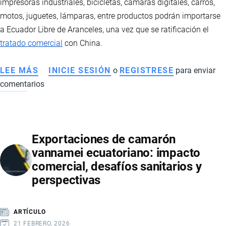
impresoras industriales, bicicletas, cámaras digitales, carros,
motos, juguetes, lámparas, entre productos podrán importarse
a Ecuador Libre de Aranceles, una vez que se ratificación el
tratado comercial
con China.
LEE MÁS
SOBRE
INICIE SESIÓN
o
REGISTRESE
para enviar
comentarios
PRODUCTOS
NEGOCIADOS
EN
EL
Exportaciones de camarón
TRATADO
vannamei ecuatoriano: impacto
DE
comercial, desafíos sanitarios y
LIBRE
perspectivas
COMERCIO
CON
CHINA
ARTÍCULO
21 FEBRERO, 2026