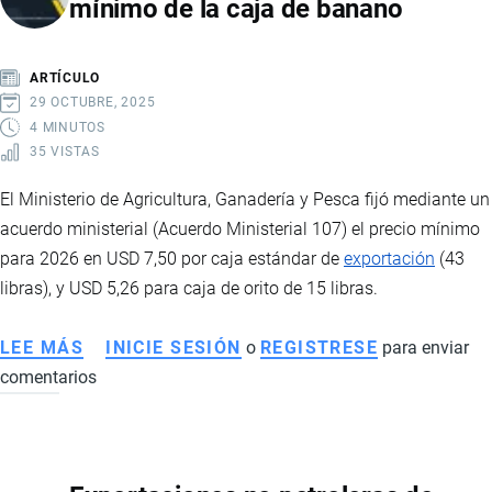
mínimo de la caja de banano
DE
ORO
QUE
ARTÍCULO
IMPULSARÁ
29 OCTUBRE, 2025
LA
4 MINUTOS
35 VISTAS
ECONOMÍA
Y
El Ministerio de Agricultura, Ganadería y Pesca fijó mediante un
EL
acuerdo ministerial (Acuerdo Ministerial 107) el precio mínimo
EMPLEO
para 2026 en USD 7,50 por caja estándar de
exportación
(43
EN
libras), y USD 5,26 para caja de orito de 15 libras.
ECUADOR
LEE MÁS
SOBRE
INICIE SESIÓN
o
REGISTRESE
para enviar
comentarios
MAGAP
FIJÓ
EN
7,50