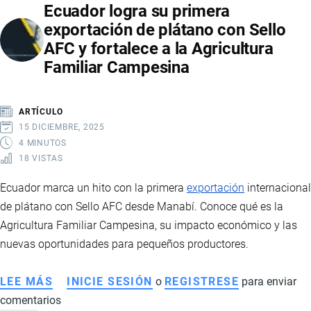
Ecuador logra su primera
ROMPE
exportación de plátano con Sello
RÉCORD
AFC y fortalece a la Agricultura
EN
Familiar Campesina
2026
POR
EL
ARTÍCULO
DÍA
15 DICIEMBRE, 2025
DE
4 MINUTOS
18 VISTAS
LA
MADRE
Ecuador marca un hito con la primera
exportación
internacional
de plátano con Sello AFC desde Manabí. Conoce qué es la
Agricultura Familiar Campesina, su impacto económico y las
nuevas oportunidades para pequeños productores.
LEE MÁS
SOBRE
INICIE SESIÓN
o
REGISTRESE
para enviar
comentarios
ECUADOR