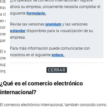
¿Es operador de comercio internacional? registre
Expandir un negocio ecuatoriano más allá de las fronteras a
ahora su empresa, únicamente necesita completar el
través del
comercio electrónico internacional
permite acceder
siguiente
formulario.
a clientes en todo el mundo sin necesidad de una tienda física
en cada país. Esta forma de comercio combina la
venta
online
Revise las versiones
premium
y las versiones
con la
exportación
de productos y servicios, impulsando el
estandar
disponibles para la visualización de su
crecimiento empresarial y generando nuevas oportunidades
empresa.
para PYMES y emprendedores.
Para más información puede comunicarse con
El ecosistema de comercio electrónico en Ecuador viene
nosotros en el siguiente
enlace.
creciendo de forma sostenida, con ventas que se proyectan
superar los USD 6 000 millones en 2024, evidenciando la
CERRAR
importancia de una presencia digital robusta.
¿Qué es el comercio electrónico
internacional?
El comercio electrónico internacional, también conocido como