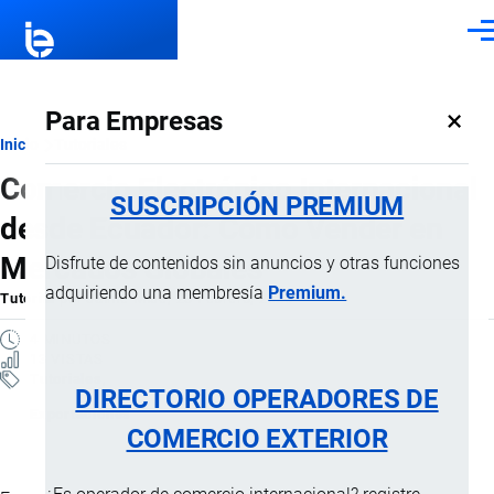
Pasar al contenido principal
Men
×
Para Empresas
Ruta
Inicio
Tutoriales
Comercio Electrónico Internacional
de
SUSCRIPCIÓN PREMIUM
desde Ecuador: Cómo Vender en
navegación
Mercados Globales
Disfrute de contenidos sin anuncios y otras funciones
adquiriendo una membresía
Premium.
Tutorial
por
Jaime Mise
, 23 Febrero, 2026
4 MINUTOS
13 VISTAS
Tutoriales
DIRECTORIO OPERADORES DE
Exportaciones
COMERCIO EXTERIOR