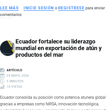
LEE MÁS
SOBRE
INICIE SESIÓN
o
REGISTRESE
para enviar
comentarios
CÓMO
EXPORTAR
DESDE
ECUADOR
Ecuador fortalece su liderazgo
A
mundial en exportación de atún y
CUALQUIER
productos del mar
PAÍS
DEL
MUNDO
ARTÍCULO
29 MAYO, 2026
5 MINUTOS
16 VISTAS
Ecuador consolida su posición como potencia atunera global
gracias a empresas como NIRSA, innovación tecnológica,