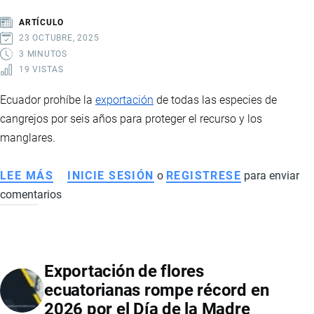
CHINA
ARTÍCULO
Y
23 OCTUBRE, 2025
RUSIA
3 MINUTOS
19 VISTAS
IMPULSAN
NUEVOS
Ecuador prohíbe la
exportación
de todas las especies de
MERCADOS
cangrejos por seis años para proteger el recurso y los
PESE
manglares.
A
LA
LEE MÁS
SOBRE
INICIE SESIÓN
o
REGISTRESE
para enviar
CAÍDA
comentarios
ECUADOR
DE
PROHÍBE
INGRESOS
EXPORTACIÓN
DE
Exportación de flores
CANGREJOS
ecuatorianas rompe récord en
POR
2026 por el Día de la Madre
SEIS