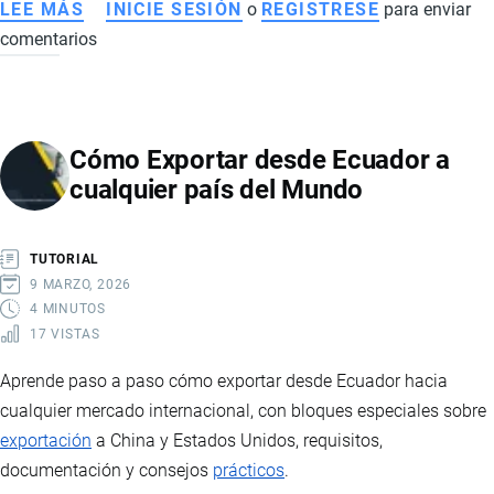
LEE MÁS
SOBRE
INICIE SESIÓN
o
REGISTRESE
para enviar
comentarios
TRANSFORMACIÓN
DIGITAL
DEL
BANANO
Cómo Exportar desde Ecuador a
ECUATORIANO:
cualquier país del Mundo
AGRICULTURA
4.0,
TRAZABILIDAD
TUTORIAL
Y
9 MARZO, 2026
COMPETITIVIDAD
4 MINUTOS
17 VISTAS
GLOBAL
Aprende paso a paso cómo exportar desde Ecuador hacia
cualquier mercado internacional, con bloques especiales sobre
exportación
a China y Estados Unidos, requisitos,
documentación y consejos
prácticos
.