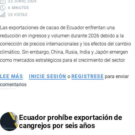
22 JUNIO, 2026
6 MINUTOS
20 VISTAS
Las exportaciones de cacao de Ecuador enfrentan una
reducción en ingresos y volumen durante 2026 debido a la
corrección de precios internacionales y los efectos del cambio
climático. Sin embargo, China, Rusia, India y Japón emergen
como mercados estratégicos para el crecimiento del sector.
LEE MÁS
SOBRE
INICIE SESIÓN
o
REGISTRESE
para enviar
comentarios
EXPORTACIONES
DE
CACAO
DE
Ecuador prohíbe exportación de
ECUADOR
cangrejos por seis años
EN
2026: