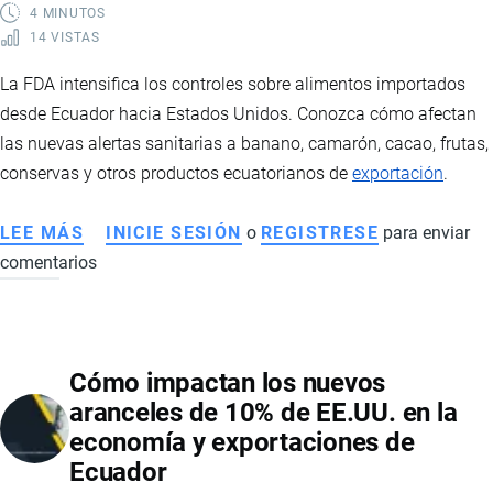
4 MINUTOS
14 VISTAS
La FDA intensifica los controles sobre alimentos importados
desde Ecuador hacia Estados Unidos. Conozca cómo afectan
las nuevas alertas sanitarias a banano, camarón, cacao, frutas,
conservas y otros productos ecuatorianos de
exportación
.
LEE MÁS
SOBRE
INICIE SESIÓN
o
REGISTRESE
para enviar
comentarios
FDA
AUMENTA
CONTROLES
A
Cómo impactan los nuevos
PRODUCTOS
aranceles de 10% de EE.UU. en la
ECUATORIANOS
economía y exportaciones de
EXPORTADOS
Ecuador
A