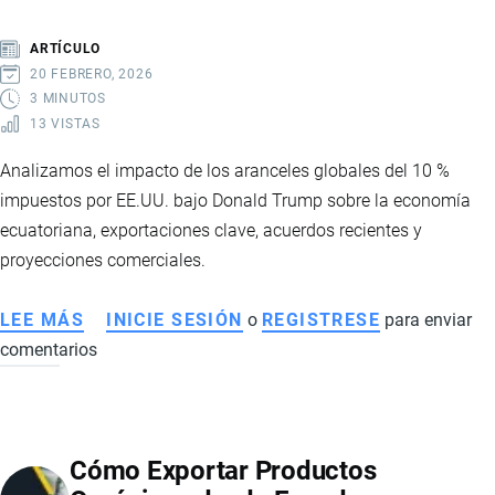
ESTADOS
UNIDOS:
ARTÍCULO
RIESGOS,
20 FEBRERO, 2026
ALERTAS
3 MINUTOS
13 VISTAS
Y
NUEVAS
Analizamos el impacto de los aranceles globales del 10 %
EXIGENCIAS
impuestos por EE.UU. bajo Donald Trump sobre la economía
ecuatoriana, exportaciones clave, acuerdos recientes y
proyecciones comerciales.
LEE MÁS
SOBRE
INICIE SESIÓN
o
REGISTRESE
para enviar
comentarios
CÓMO
IMPACTAN
LOS
NUEVOS
Cómo Exportar Productos
ARANCELES