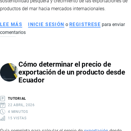
sostenibilidad pesquera y crecimiento de las exportaciones de
productos del mar hacia mercados internacionales.
LEE MÁS
SOBRE
INICIE SESIÓN
o
REGISTRESE
para enviar
comentarios
ECUADOR
FORTALECE
SU
LIDERAZGO
Cómo determinar el precio de
MUNDIAL
exportación de un producto desde
EN
Ecuador
EXPORTACIÓN
DE
ATÚN
TUTORIAL
Y
22 ABRIL, 2026
PRODUCTOS
4 MINUTOS
15 VISTAS
DEL
MAR
Guía completa para calcular el precio de
exportación
desde