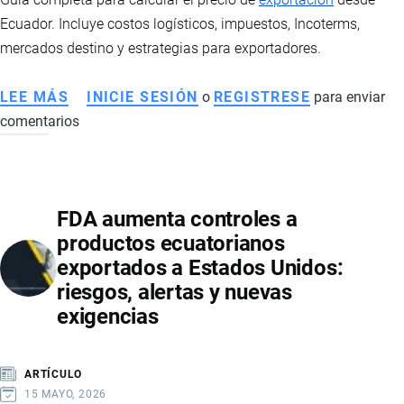
Ecuador. Incluye costos logísticos, impuestos, Incoterms,
mercados destino y estrategias para exportadores.
LEE MÁS
SOBRE
INICIE SESIÓN
o
REGISTRESE
para enviar
comentarios
CÓMO
DETERMINAR
EL
PRECIO
FDA aumenta controles a
DE
productos ecuatorianos
EXPORTACIÓN
exportados a Estados Unidos:
DE
riesgos, alertas y nuevas
UN
exigencias
PRODUCTO
DESDE
ECUADOR
ARTÍCULO
15 MAYO, 2026