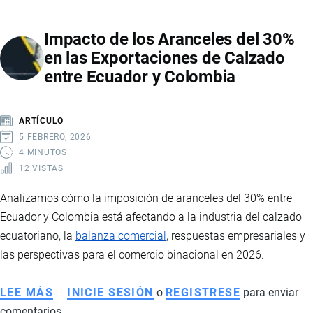
PRODUCTOS
ORGÁNICOS
Impacto de los Aranceles del 30%
DESDE
en las Exportaciones de Calzado
ECUADOR
entre Ecuador y Colombia
A
CANADÁ
ARTÍCULO
5 FEBRERO, 2026
4 MINUTOS
12 VISTAS
Analizamos cómo la imposición de aranceles del 30% entre
Ecuador y Colombia está afectando a la industria del calzado
ecuatoriano, la
balanza comercial
, respuestas empresariales y
las perspectivas para el comercio binacional en 2026.
LEE MÁS
SOBRE
INICIE SESIÓN
o
REGISTRESE
para enviar
comentarios
IMPACTO