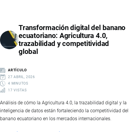
LOGRA
SU
PRIMERA
Transformación digital del banano
EXPORTACIÓN
ecuatoriano: Agricultura 4.0,
DE
trazabilidad y competitividad
PLÁTANO
global
CON
SELLO
AFC
ARTÍCULO
Y
27 ABRIL, 2026
FORTALECE
4 MINUTOS
17 VISTAS
A
LA
Análisis de cómo la Agricultura 4.0, la trazabilidad digital y la
AGRICULTURA
inteligencia de datos están fortaleciendo la competitividad del
FAMILIAR
banano ecuatoriano en los mercados internacionales.
CAMPESINA