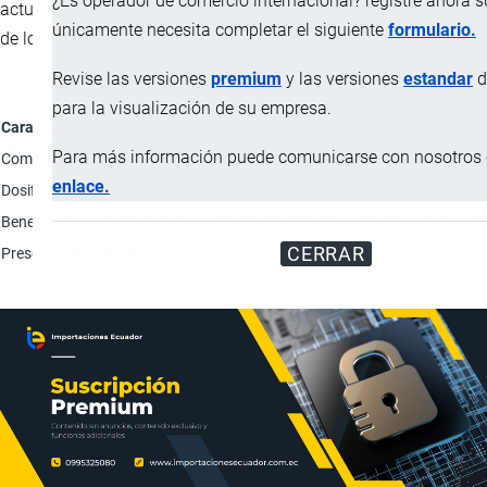
¿Es operador de comercio internacional? registre ahora 
actuando como bioremediador y mejora la microflora intestinal
únicamente necesita completar el siguiente
formulario.
de los camarones actuando como probiótico.
Revise las versiones
premium
y las versiones
estandar
d
para la visualización de su empresa.
Característica
Para más información puede comunicarse con nosotros e
Composición
Bacillus subtilis 50%; Bacillus licheniformis 20%; Bacillu
enlace.
Dosificación
Aplica el producto de manera uniforme después de mezcla
Beneficios
Purifica el agua, elimina el nitrógeno y desintoxica el cue
CERRAR
Presentación
Bolsa de 1 kg.