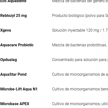
Eco Aquablend
Mezcla de bacterias del género
B
Reblozyl 25 mg
Producto biológico (polvo para So
Xgeva
Solución inyectable 120 mg / 1.7
Aquacare Probiotic
Mezcla de bacterias probióticas, 
Opdualag
Concentrado para solución para p
AquaStar Pond
Cultivo de microorganismos de a
Microbe-Lift Aqua N1
Cultivo de microorganismos bene
Microbase APEX
Cultivo de microorganismos, util