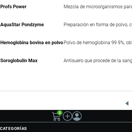
Profs Power
Mezcla de microorganismos para 
AquaStar Pondzyme
Preparación en forma de polvo, 
Hemoglobina bovina en polvo
Polvo de hemoglobina 99.9%, obte
Soroglobulin Max
Antisuero que procede de la san
Pá
0
an
CATEGORÍAS