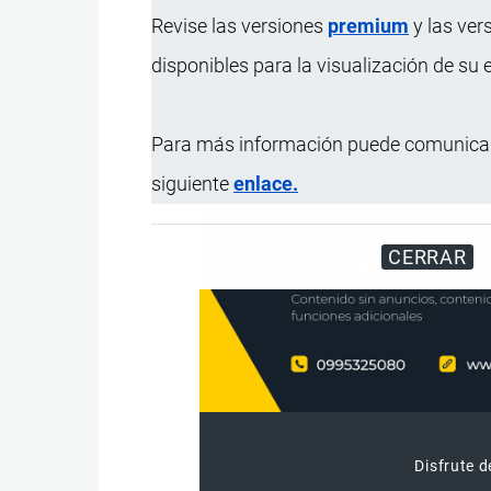
Dosificación
40 - 60 kg/ha una aplicació
Revise las versiones
premium
y las ver
Presentación
Tambor de HDPE de 50 kg.
disponibles para la visualización de su
Para más información puede comunicar
siguiente
enlace.
CERRAR
Disfrute d