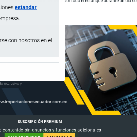
n al mes y esparcir uniformemente por todo el estanque durante un día so
siones
estandar
 empresa.
se con nosotros en el
SUSCRIPCIÓN PREMIUM
e contenido sin anuncios y funciones adicionales