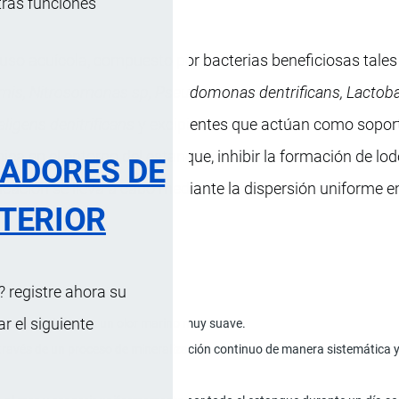
tras funciones
uso acuícola, compuesto por bacterias beneficiosas tale
iformis, Nitrosomonas sp, Pseudomonas dentrificans, Lactoba
caligens denitrificans
y excipientes que actúan como soport
nica en el entorno del estanque, inhibir la formación de lo
RADORES DE
licación se lleva a cabo mediante la dispersión uniforme en
TERIOR
 registre ahora su
 el siguiente
 roto a grisáceo y un olor marino muy suave.
 través de un proceso de mineralización continuo de manera sistemática y