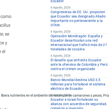
Ecuador
6 Agosto, 2026
Congresistas de EE. UU. proponen
s como
que Ecuador sea designado Aliado
Importante no perteneciente a la
cillus
OTAN
6 Agosto, 2026
e, se
Operación Mondragón: España y
Ecuador desarticulan una red
dos y
internacional que traficó más de 21
toneladas de cocaína
 el
6 Agosto, 2026
El desafío que enfrenta Ecuador
ante la ofensiva de Colombia y Perú
contra el crimen organizado
6 Agosto, 2026
Banco Mundial destina USD 3,5
millones para fortalecer el sistema
eléctrico de Ecuador
 libera nutrientes en el ambiente del estanque de camarones y peces; Prop
6 Agosto, 2026
Ecuador e Israel fortalecen su
alianza con acuerdos de seguridad,
comercio e inversión