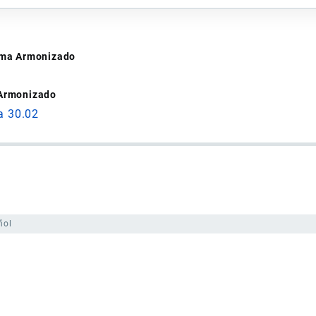
tema Armonizado
 Armonizado
a 30.02
ñol