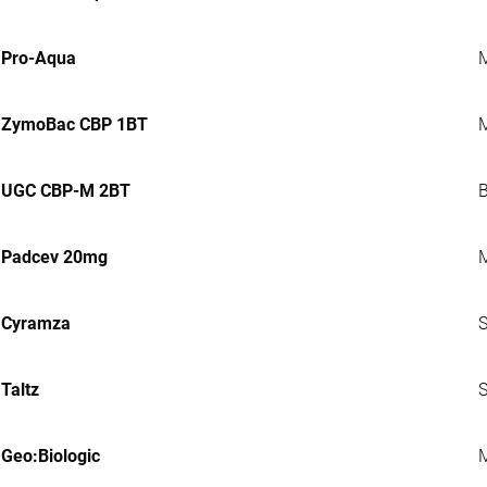
Pro-Aqua
M
ZymoBac CBP 1BT
M
UGC CBP-M 2BT
B
Padcev 20mg
M
Cyramza
S
Taltz
S
Geo:Biologic
M