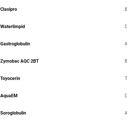
Clasipro
B
Waterlimpid
C
Gastroglobulin
A
Zymobac AQC 2BT
B
Toyocerin
T
AquaEM
C
Soroglobulin
A