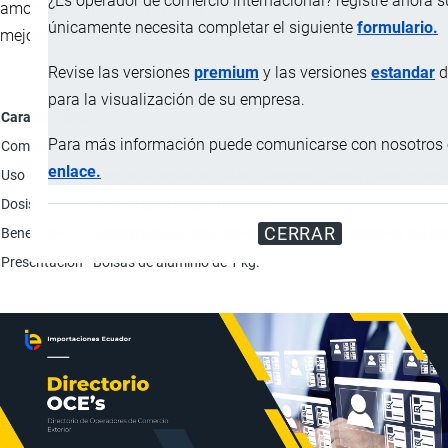
¿Es operador de comercio internacional? registre ahora 
amoniacal, ajusta el pH de la calidad de agua, contribuyendo a
únicamente necesita completar el siguiente
formulario.
mejorar la supervivencia en camarones.
Revise las versiones
premium
y las versiones
estandar
d
para la visualización de su empresa.
Característica
Para más información puede comunicarse con nosotros e
Composición
Bacillus licheniformis 40%; Bacillus subtilis 40%; Excipien
enlace.
Uso
Directo al medio de cultivo; Disuelva la dosis a usar en agu
Dosis
30 a 50 gramos por hectárea.
CERRAR
Beneficios
Descompone el cebo residual y la materia orgánica del esta
Presentación
Bolsas de aluminio de 1 kg.