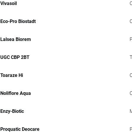
Vivasoil
C
Eco-Pro Biostadt
C
Lalsea Biorem
P
UGC CBP 2BT
T
Toaraze Hi
C
Noliflore Aqua
C
Enzy-Biotic
M
Proquatic Deocare
P