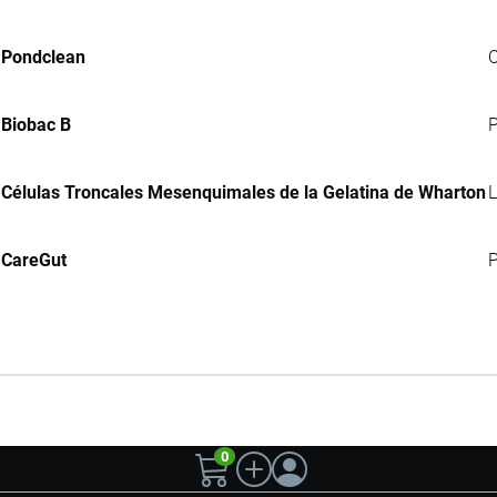
Pondclean
C
Biobac B
P
Células Troncales Mesenquimales de la Gelatina de Wharton
L
CareGut
P
0