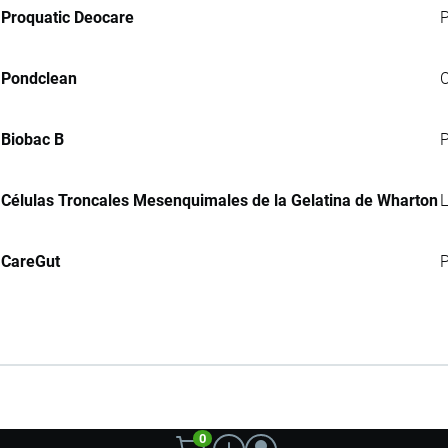
Proquatic Deocare
P
Pondclean
C
Biobac B
P
Células Troncales Mesenquimales de la Gelatina de Wharton
L
CareGut
P
0