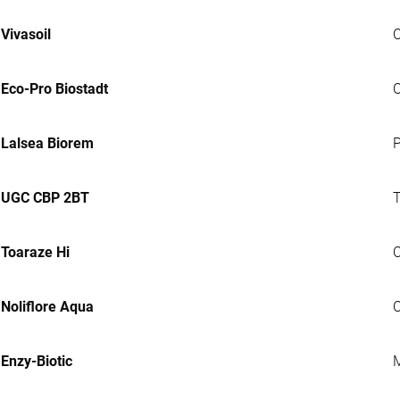
Vivasoil
C
Eco-Pro Biostadt
C
Lalsea Biorem
P
UGC CBP 2BT
T
Toaraze Hi
C
Noliflore Aqua
C
Enzy-Biotic
M