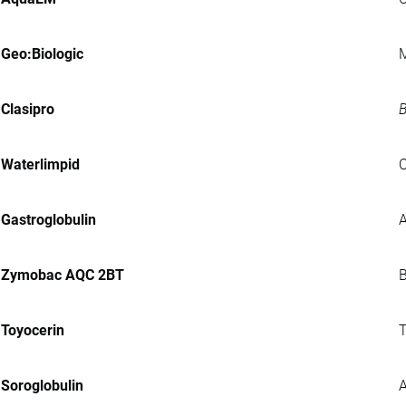
Geo:Biologic
M
Clasipro
B
Waterlimpid
C
Gastroglobulin
A
Zymobac AQC 2BT
B
Toyocerin
T
Soroglobulin
A