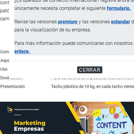
¿Es operador de comercio internacional? registre ahora 
contribuye a inhibir la proliferación de vibrios o bacterias
únicamente necesita completar el siguiente
formulario.
patógena, se aplica en la entrada de agua de las piscinas
camaroneras.
Revise las versiones
premium
y las versiones
estandar
d
para la visualización de su empresa.
Para más información puede comunicarse con nosotros e
Característica
enlace.
Composición química (p/p)
Bacillus Subtillys UFC/gr (2.0E +9): 1%; Baci
Aspecto físico
Ladrillo de color rojo.
Uso
Para degradar materia orgánica de suelos y d
CERRAR
Dosificación
Para camaroneras o piscícola: Mantenimiento 
Presentación
Tacho plástico de 10 kg, en cada tacho vienen