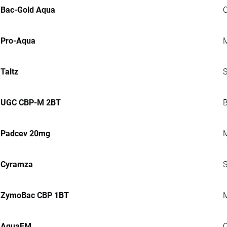
Bac-Gold Aqua
C
Pro-Aqua
M
Taltz
S
UGC CBP-M 2BT
B
Padcev 20mg
M
Cyramza
S
ZymoBac CBP 1BT
M
AquaEM
C