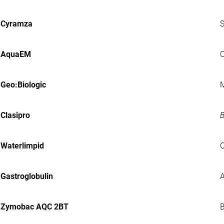
Cyramza
S
AquaEM
C
Geo:Biologic
M
Clasipro
B
Waterlimpid
C
Gastroglobulin
A
Zymobac AQC 2BT
B