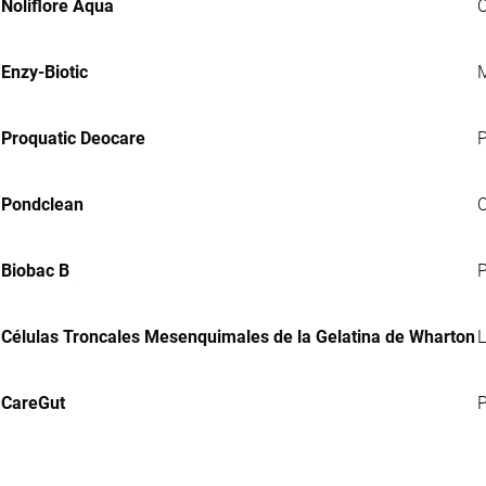
Noliflore Aqua
C
Enzy-Biotic
M
Proquatic Deocare
P
Pondclean
C
Biobac B
P
Células Troncales Mesenquimales de la Gelatina de Wharton
L
CareGut
P