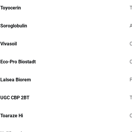
Toyocerin
T
Soroglobulin
A
Vivasoil
C
Eco-Pro Biostadt
C
Lalsea Biorem
P
UGC CBP 2BT
T
Toaraze Hi
C