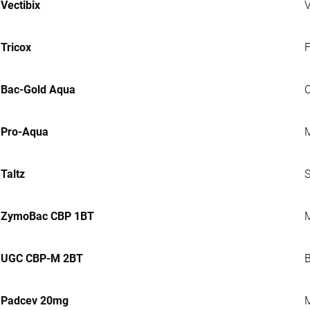
Vectibix
V
Tricox
F
Bac-Gold Aqua
C
Pro-Aqua
M
Taltz
S
ZymoBac CBP 1BT
M
UGC CBP-M 2BT
B
Padcev 20mg
M