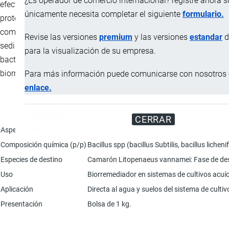
¿Es operador de comercio internacional? registre ahora 
efecto se da principalmente por su contenido de enzimas como
únicamente necesita completar el siguiente
formulario.
proteasa, amilasa y celulasa, las cuales rompen los enlaces
complejos de las sustancias nocivas disueltas en agua y
Revise las versiones
premium
y las versiones
estandar
d
sedimentos de los sistemas acuícolas para que así las
para la visualización de su empresa.
bacterias trabajen de manera más eficiente en la
biorremediación
Para más información puede comunicarse con nosotros e
enlace.
Característica
CERRAR
Aspecto físico
Polvo fino.
Composición química (p/p)
Bacillus spp (bacillus Subtilis, bacillus lic
Especies de destino
Camarón Litopenaeus vannamei: Fase de desarr
Uso
Biorremediador en sistemas de cultivos acuíc
Aplicación
Directa al agua y suelos del sistema de cultiv
Presentación
Bolsa de 1 kg.