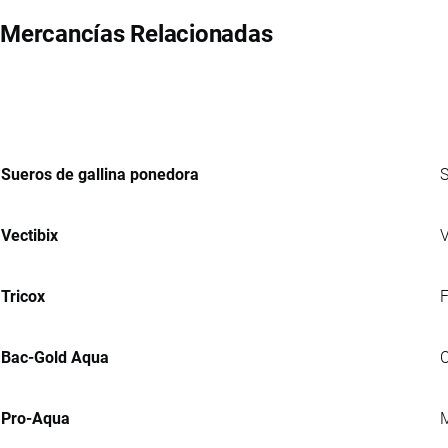
Mercancías Relacionadas
Sueros de gallina ponedora
S
Vectibix
V
Tricox
F
Bac-Gold Aqua
C
Pro-Aqua
M