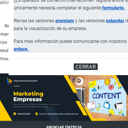
¿Es operador de comercio internacional? registre ahora 
silicio 1%.
únicamente necesita completar el siguiente
formulario.
Revise las versiones
premium
y las versiones
estandar
d
Característica
para la visualización de su empresa.
Aspecto físico
Tabletas sólidas de 14 g y 3 cm de diámetro.
Para más información puede comunicarse con nosotros e
Uso
Acuícola; Reduce la materia orgánica acumulada en el
enlace.
Modo de aplicación
Para Laboratorio: Aplicar la tableta directamente al
Presentación
Bolsas aluminizadas con 250 g o 1 Kg; Balde plástic
CERRAR
ANUNCIAR EMPRESA