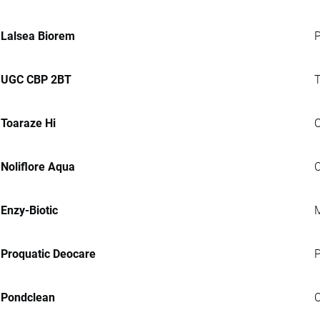
Lalsea Biorem
P
UGC CBP 2BT
T
Toaraze Hi
C
Noliflore Aqua
C
Enzy-Biotic
M
Proquatic Deocare
P
Pondclean
C