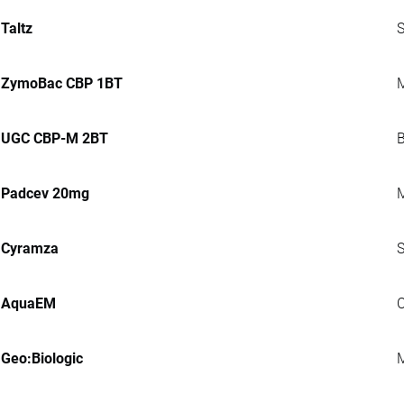
Taltz
S
ZymoBac CBP 1BT
M
UGC CBP-M 2BT
B
Padcev 20mg
M
Cyramza
S
AquaEM
C
Geo:Biologic
M