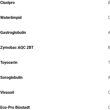
Clasipro
B
Waterlimpid
C
Gastroglobulin
A
Zymobac AQC 2BT
B
Toyocerin
T
Soroglobulin
A
Vivasoil
C
Eco-Pro Biostadt
C