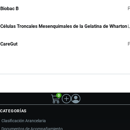
Biobac B
P
Células Troncales Mesenquimales de la Gelatina de Wharton
L
CareGut
P
0
CATEGORÍAS
Clasificación Arancelaria
Documentos de Acompañamiento