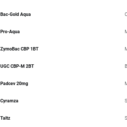
Bac-Gold Aqua
C
Pro-Aqua
M
ZymoBac CBP 1BT
M
UGC CBP-M 2BT
B
Padcev 20mg
M
Cyramza
S
Taltz
S