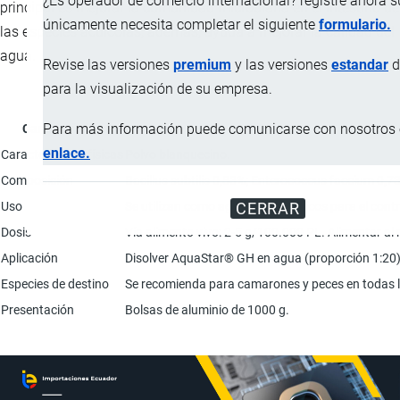
¿Es operador de comercio internacional? registre ahora 
principal es mejorar la comunidad microbiana en el intestino de
únicamente necesita completar el siguiente
formulario.
las especies acuícolas, además, ayuda a mejorar la calidad del
agua.
Revise las versiones
premium
y las versiones
estandar
d
para la visualización de su empresa.
Para más información puede comunicarse con nosotros e
Característica
enlace.
Características físicas
Polvo blanquecino.
Composición
Bacillus subtilis 0,83%; Enterococcus faecium 0,73
Uso
Se utilizan como agentes probióticos para el contr
CERRAR
Dosis
Vía alimento vivo: 2-5 g/100.000 PL. Alimentar al 
Aplicación
Disolver AquaStar® GH en agua (proporción 1:20). 
Especies de destino
Se recomienda para camarones y peces en todas las
Presentación
Bolsas de aluminio de 1000 g.