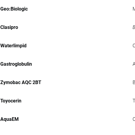
Geo:Biologic
M
Clasipro
B
Waterlimpid
C
Gastroglobulin
A
Zymobac AQC 2BT
B
Toyocerin
T
AquaEM
C