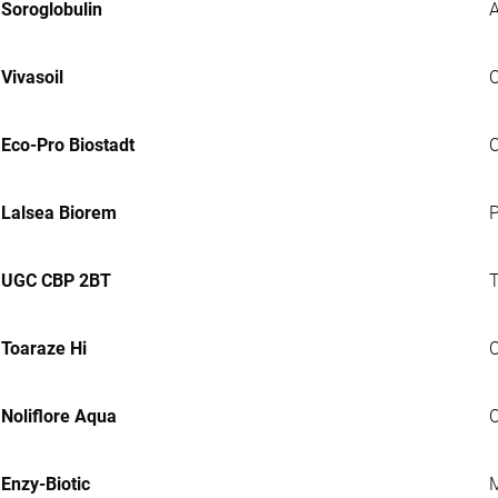
Soroglobulin
A
Vivasoil
C
Eco-Pro Biostadt
C
Lalsea Biorem
P
UGC CBP 2BT
T
Toaraze Hi
C
Noliflore Aqua
C
Enzy-Biotic
M