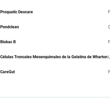
Proquatic Deocare
P
Pondclean
C
Biobac B
P
Células Troncales Mesenquimales de la Gelatina de Wharton
L
CareGut
P