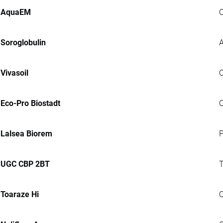
AquaEM
C
Soroglobulin
A
Vivasoil
C
Eco-Pro Biostadt
C
Lalsea Biorem
P
UGC CBP 2BT
T
Toaraze Hi
C