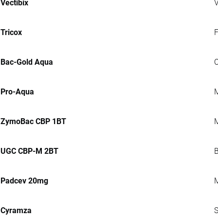
Vectibix
V
Tricox
F
Bac-Gold Aqua
C
Pro-Aqua
M
ZymoBac CBP 1BT
M
UGC CBP-M 2BT
B
Padcev 20mg
M
Cyramza
S