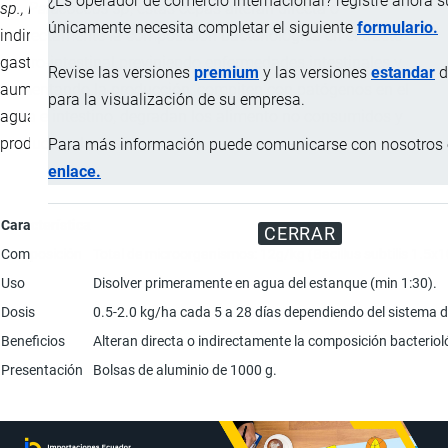
¿Es operador de comercio internacional? registre ahora 
sp., Paracoccus sp
, estas cepas alteran directa o
únicamente necesita completar el siguiente
formulario.
indirectamente la composición bacteriológica en el tracto
gastro-intestinal previniendo enfermedades intestinales y
Revise las versiones
premium
y las versiones
estandar
d
aumentando la producción, compiten con patógenos en el
para la visualización de su empresa.
agua e intestino, degradan los alimento no consumidos y
productos de desecho.
Para más información puede comunicarse con nosotros e
enlace.
Característica
CERRAR
Composición
Total de microorganismos: 12g/kg (Bacillus subtilis 1.5x
Uso
Disolver primeramente en agua del estanque (min 1:30).
Dosis
0.5-2.0 kg/ha cada 5 a 28 días dependiendo del sistema d
Beneficios
Alteran directa o indirectamente la composición bacterio
Presentación
Bolsas de aluminio de 1000 g.