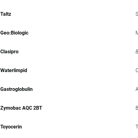
Taltz
S
Geo:Biologic
M
Clasipro
B
Waterlimpid
C
Gastroglobulin
A
Zymobac AQC 2BT
B
Toyocerin
T