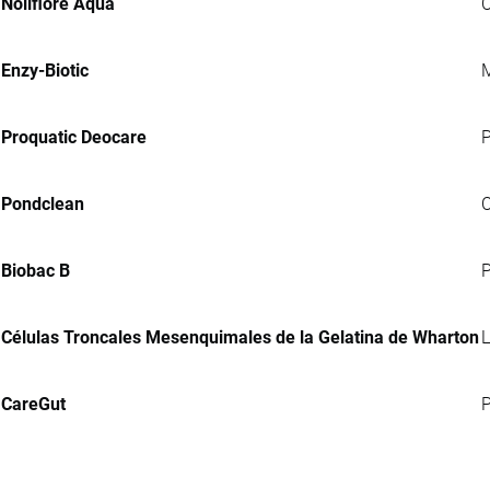
Noliflore Aqua
C
Enzy-Biotic
M
Proquatic Deocare
P
Pondclean
C
Biobac B
P
Células Troncales Mesenquimales de la Gelatina de Wharton
L
CareGut
P