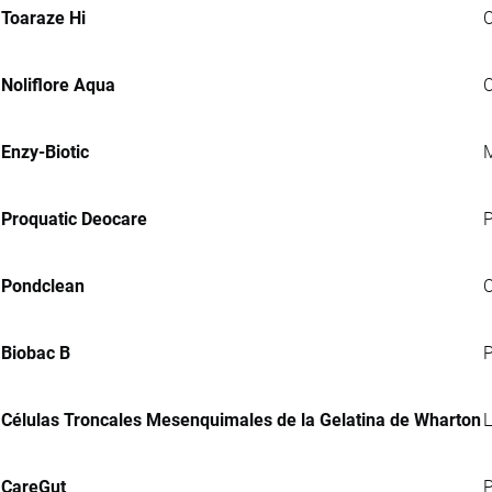
Toaraze Hi
C
Noliflore Aqua
C
Enzy-Biotic
M
Proquatic Deocare
P
Pondclean
C
Biobac B
P
Células Troncales Mesenquimales de la Gelatina de Wharton
L
CareGut
P