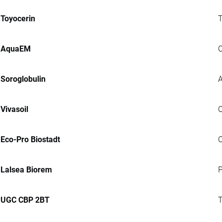
Toyocerin
T
AquaEM
C
Soroglobulin
A
Vivasoil
C
Eco-Pro Biostadt
C
Lalsea Biorem
P
UGC CBP 2BT
T