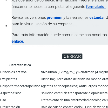
¿Es operador de comercio internacional? registre ahora 
muerte programada (PD-1) que tiene una masa molecular
únicamente necesita completar el siguiente
formulario.
calculada de 146 kDa y se expresa en una línea celular
Revise las versiones
premium
y las versiones
estandar
d
recombinante de ovario de hámster chino (CHO).
para la visualización de su empresa.
Relatlimab es un anticuerpo bloqueador del gen 3 de
activación de linfocitos (LAG-3) que tiene una masa
Para más información puede comunicarse con nosotros e
molecular calculada de 148 kDa y se expresa en una línea
enlace.
celular recombinante de CHO.
CERRAR
Característica
Principios activos
Nivolumab (12 mg/ml); y Relatlimab (4 mg/ml
Excipientes
Histidina; Clorhidrato de histidina monohidra
Grupo farmacoterapéutico
Agentes antineoplásicos; Anticuerpos monoc
Aspecto físico
Solución estéril de transparente a opalescent
Uso
Tratamiento de una enfermedad oncológica; I
Presentación
Caja de cartón conteniendo 01 vial de vidrio ti