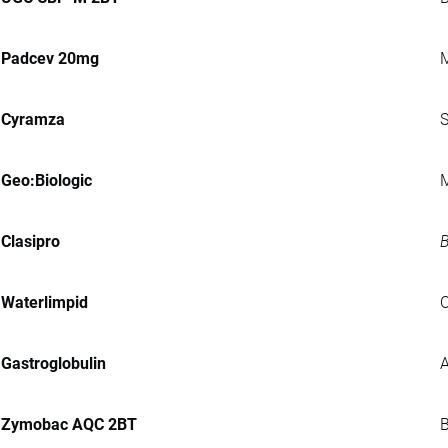
Padcev 20mg
M
Cyramza
S
Geo:Biologic
M
Clasipro
B
Waterlimpid
C
Gastroglobulin
A
Zymobac AQC 2BT
B