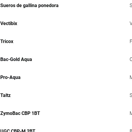
Sueros de gallina ponedora
S
Vectibix
V
Tricox
F
Bac-Gold Aqua
C
Pro-Aqua
M
Taltz
S
ZymoBac CBP 1BT
M
UGC CBP-M 2BT
B