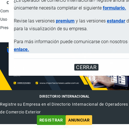
¿Es operador de comercio internacional? registre ahora 
Característica
únicamente necesita completar el siguiente
formulario.
Composición química
Principio activo: Denosumab (medicamento que perte
Uso
Medicamento para el tratamiento de: mieloma múlti
Revise las versiones
premium
y las versiones
estandar
d
Presentación
1 vial de vidrio de 1.7 ml en caja.
para la visualización de su empresa.
Para más información puede comunicarse con nosotros e
enlace.
CERRAR
DIRECTORIO INTERNACIONAL
Registre su Empresa en el Directorio Internacional de Operadores
de Comercio Exterior
REGISTRAR
ANUNCIAR