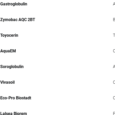
Gastroglobulin
A
Zymobac AQC 2BT
B
Toyocerin
T
AquaEM
C
Soroglobulin
A
Vivasoil
C
Eco-Pro Biostadt
C
Lalsea Biorem
P