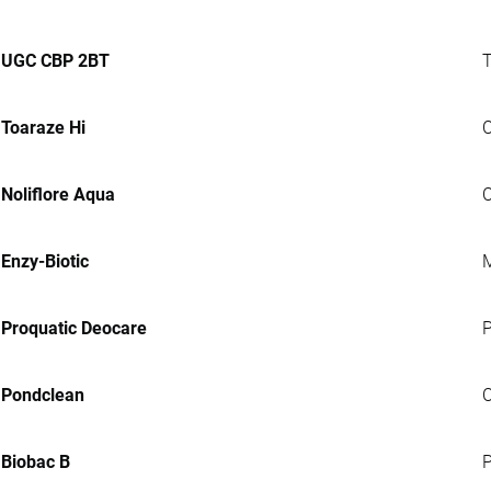
UGC CBP 2BT
T
Toaraze Hi
C
Noliflore Aqua
C
Enzy-Biotic
M
Proquatic Deocare
P
Pondclean
C
Biobac B
P