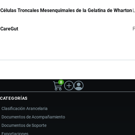
Células Troncales Mesenquimales de la Gelatina de Wharton
L
CareGut
P
0
CATEGORÍAS
Clasificación Arancelaria
Documentos de Acompañamiento
Documentos de Soporte
Exportaciones