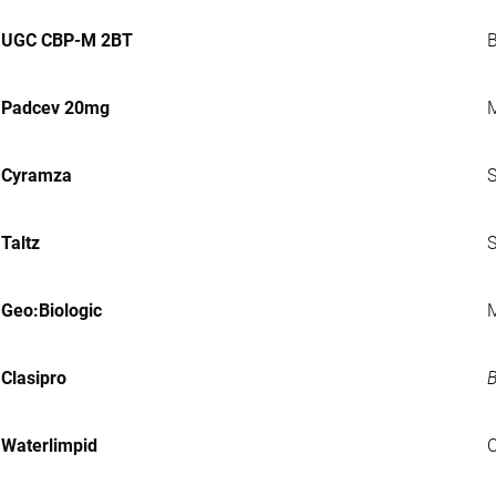
UGC CBP-M 2BT
B
Padcev 20mg
M
Cyramza
S
Taltz
S
Geo:Biologic
M
Clasipro
B
Waterlimpid
C