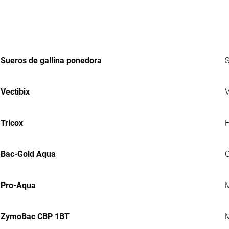
Sueros de gallina ponedora
S
Vectibix
V
Tricox
F
Bac-Gold Aqua
C
Pro-Aqua
M
ZymoBac CBP 1BT
M