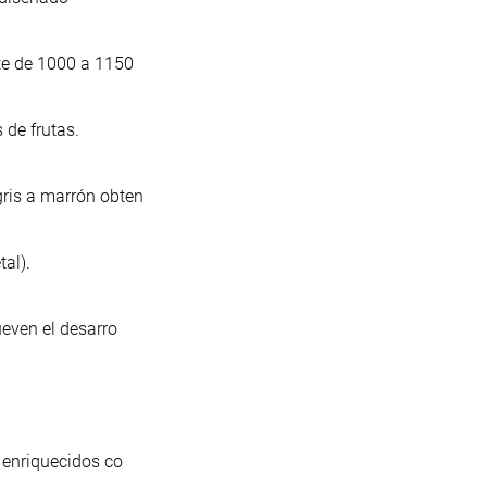
te de 1000 a 1150
 de frutas.
ris a marrón obten
al).
ueven el desarro
 enriquecidos co