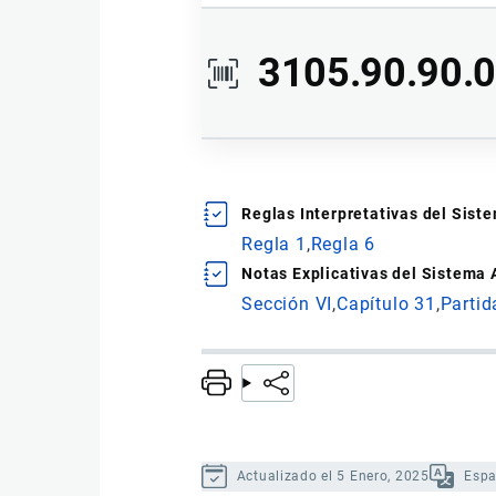
3105.90.90.
Ídem al anterior.
Reglas Interpretativas del Sis
Regla 1
Regla 6
Notas Explicativas del Sistema
Para la
presentación en envases d
Sección VI
Capítulo 31
Partid
Actualizado el 5 Enero, 2025
Espa