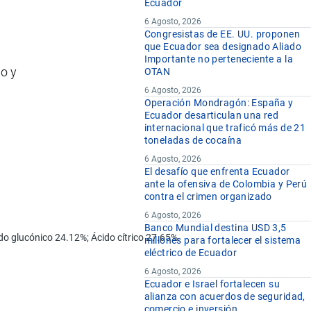
Ecuador
6 Agosto, 2026
Congresistas de EE. UU. proponen
s
que Ecuador sea designado Aliado
Importante no perteneciente a la
io y
OTAN
6 Agosto, 2026
Operación Mondragón: España y
Ecuador desarticulan una red
internacional que traficó más de 21
toneladas de cocaína
6 Agosto, 2026
El desafío que enfrenta Ecuador
ante la ofensiva de Colombia y Perú
contra el crimen organizado
6 Agosto, 2026
Banco Mundial destina USD 3,5
do glucónico 24.12%; Ácido cítrico 27.65%.
millones para fortalecer el sistema
eléctrico de Ecuador
6 Agosto, 2026
Ecuador e Israel fortalecen su
alianza con acuerdos de seguridad,
comercio e inversión