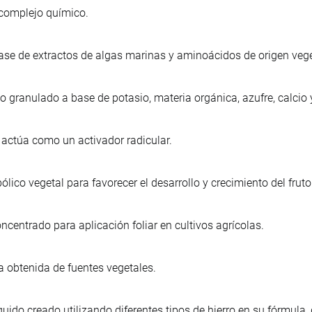
, complejo químico.
ase de extractos de algas marinas y aminoácidos de origen veget
co granulado a base de potasio, materia orgánica, azufre, calcio
o, actúa como un activador radicular.
lico vegetal para favorecer el desarrollo y crecimiento del frut
ncentrado para aplicación foliar en cultivos agrícolas.
a obtenida de fuentes vegetales.
líquido creado utilizando diferentes tipos de hierro en su fórmula