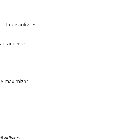
al, que activa y
 y magnesio.
o y maximizar
, diseñado