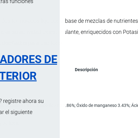
tras funciones
en dos formulados líquidos a base de mezclas de nutriente
ciar su actividad bioestimulante, enriquecidos con Potas
diseñados para uso foliar.
RADORES DE
Descripción
TERIOR
ncentrado soluble.
 registre ahora su
 de potasio 41.95%; Óxido de zinc 2.86%; Óxido de manganeso 3.43%; Áci
 el siguiente
 20 litros.