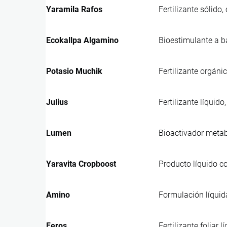
Yaramila Rafos
Fertilizante sólido
Ecokallpa Algamino
Bioestimulante a b
Potasio Muchik
Fertilizante orgáni
Julius
Fertilizante líquid
Lumen
Bioactivador metabó
Yaravita Cropboost
Producto líquido co
Amino
Formulación líquid
Feros
Fertilizante foliar 