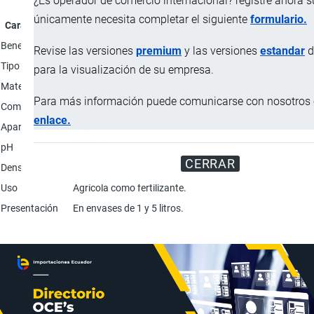
¿Es operador de comercio internacional? registre ahora 
únicamente necesita completar el siguiente
formulario.
Característica
Beneficios
Regulador de pH: evita la hidrolisis alcalina de las mat
Revise las versiones
premium
y las versiones
estandar
d
Tipo de abono
Abono NP.
para la visualización de su empresa.
Materias primas
Agua:61%; Ácido fosforico:30% y Urea: 9%.
Para más información puede comunicarse con nosotros e
Composición
Nitrógeno Total 4%; Nitrógeno Ureico 4%; Pentóxido de 
enlace.
Apariencia
Líquido.
pH
1.2-1.4
CERRAR
Densidad
1.10 -1.20 g/ml
Uso
Agrícola como fertilizante.
Presentación
En envases de 1 y 5 litros.