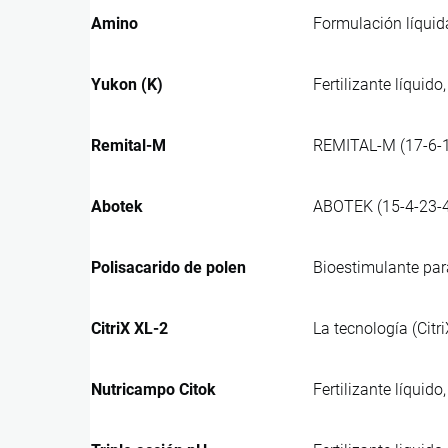
Amino
Formulación líquid
Yukon (K)
Fertilizante líquid
Remital-M
REMITAL-M (17-6-18
Abotek
ABOTEK (15-4-23-4)
Polisacarido de polen
Bioestimulante para
CitriX XL-2
La tecnología (Citr
Nutricampo Citok
Fertilizante líqui