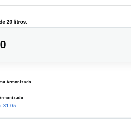
e 20 litros.
00
tema Armonizado
 Armonizado
e 5 litros.
a 31.05