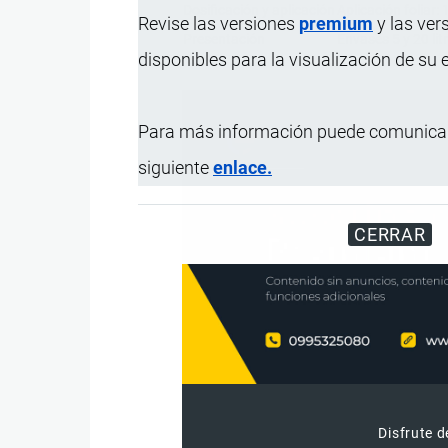
Dosificación y aplicación
Aplicación foliar:
Revise las versiones
premium
y las ver
Presentación
Envases 5 y 20 lit
disponibles para la visualización de su
Para más información puede comunicar
siguiente
enlace.
CERRAR
Disfrute d