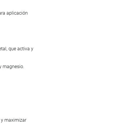
ara aplicación
al, que activa y
 y magnesio.
o y maximizar