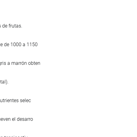
 de frutas.
te de 1000 a 1150
ris a marrón obten
al).
utrientes selec
ueven el desarro