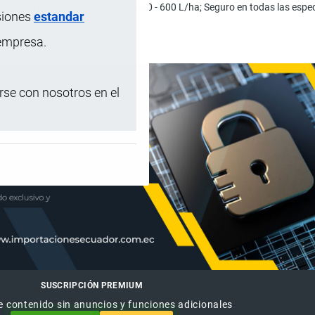
 10 - 20 L/ha - Volumen de agua: 400 - 600 L/ha; Seguro en todas las espec
siones
estandar
ros.
 empresa.
se con nosotros en el
SUSCRIPCIÓN PREMIUM
e contenido sin anuncios y funciones adicionales