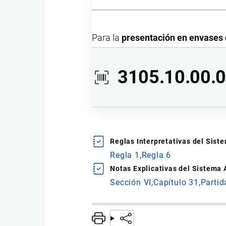
Para la
presentación en envases d
3105.10.00.
Ídem al anterior.
Reglas Interpretativas del Sis
Regla 1
Regla 6
Notas Explicativas del Sistema
Para la
presentación en envases d
Sección VI
Capítulo 31
Partid