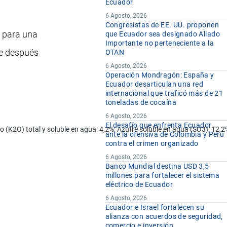
Ecuador
6 Agosto, 2026
Congresistas de EE. UU. proponen
o para una
que Ecuador sea designado Aliado
Importante no perteneciente a la
te después
OTAN
6 Agosto, 2026
Operación Mondragón: España y
Ecuador desarticulan una red
internacional que traficó más de 21
toneladas de cocaína
6 Agosto, 2026
El desafío que enfrenta Ecuador
sio (K2O) total y soluble en agua: 4,2%; Azufre soluble en agua (SO3): 12
ante la ofensiva de Colombia y Perú
contra el crimen organizado
6 Agosto, 2026
Banco Mundial destina USD 3,5
millones para fortalecer el sistema
eléctrico de Ecuador
6 Agosto, 2026
Ecuador e Israel fortalecen su
alianza con acuerdos de seguridad,
comercio e inversión