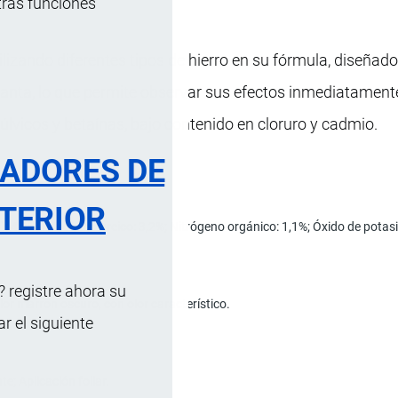
tras funciones
utilizando diferentes tipos de hierro en su fórmula, diseñad
planta, lo que permite observar sus efectos inmediatamen
fúlvicos y betaínas, bajo contenido en cloruro y cadmio.
RADORES DE
TERIOR
N): 4,3%; Nitrógeno ureico: 3,2%; Nitrógeno orgánico: 1,1%; Óxido de pota
 registre ahora su
lor marrón oscuro, con olor característico.
 el siguiente
nte; Aplicación foliar.