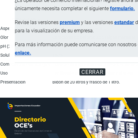
¿Es operador de comercio internacional? registre ahora 
únicamente necesita completar el siguiente
formulario.
Característica
Revise las versiones
premium
y las versiones
estandar
d
Aspecto físico
Líquido color marrón oscuro.
para la visualización de su empresa.
Olor
Característico del producto (algas marinas).
Para más información puede comunicarse con nosotros e
pH (20 ºC solución al 5%)
7.5 - 8.5
enlace.
Solubilidad
100%
Composición química (p/v)
Extracto de algas marinas: 180 g/l; Aminoácidos
CERRAR
Uso
Fertilizante para aplicación foliar y al suelo.
Presentación
Bidón de 20 litros y frasco de 1 litro.