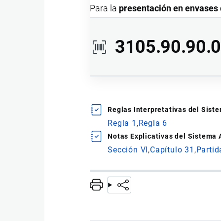
Para la
presentación en envases de
3105.90.90.
Ídem al anterior.
Reglas Interpretativas del Sis
Regla 1
Regla 6
Notas Explicativas del Sistema
Para la
presentación en envases d
Sección VI
Capítulo 31
Partid