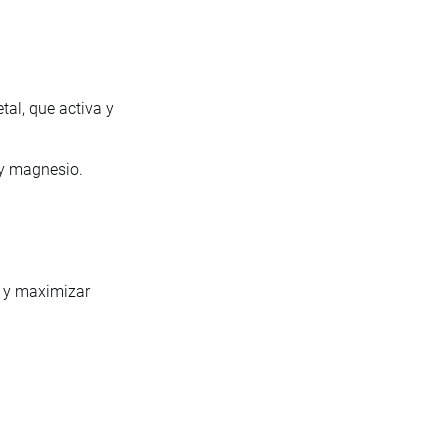
al, que activa y
 y magnesio.
o y maximizar