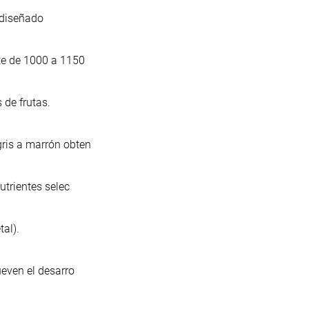
, diseñado
te de 1000 a 1150
 de frutas.
ris a marrón obten
utrientes selec
al).
ueven el desarro