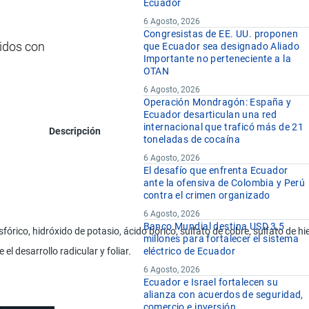
Ecuador
6 Agosto, 2026
Congresistas de EE. UU. proponen
cidos con
que Ecuador sea designado Aliado
Importante no perteneciente a la
OTAN
6 Agosto, 2026
Operación Mondragón: España y
Ecuador desarticulan una red
internacional que traficó más de 21
Descripción
toneladas de cocaína
6 Agosto, 2026
El desafío que enfrenta Ecuador
ante la ofensiva de Colombia y Perú
contra el crimen organizado
6 Agosto, 2026
Banco Mundial destina USD 3,5
órico, hidróxido de potasio, ácido bórico, sulfato de cobre, sulfato de h
millones para fortalecer el sistema
el desarrollo radicular y foliar.
eléctrico de Ecuador
6 Agosto, 2026
Ecuador e Israel fortalecen su
alianza con acuerdos de seguridad,
comercio e inversión