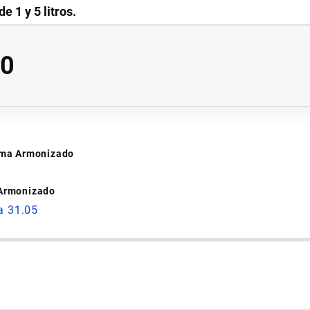
 1 y 5 litros.
00
tema Armonizado
 Armonizado
e 20 y 1000 litros.
a 31.05