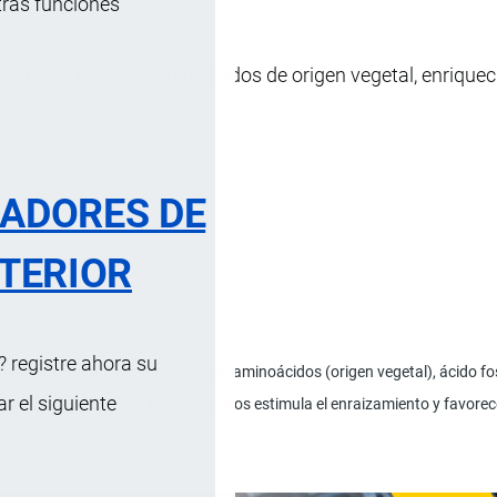
tras funciones
izante, a base de aminoácidos de origen vegetal, enrique
tes.
RADORES DE
n.
TERIOR
 registre ahora su
a de polifosfato de amonio, urea, aminoácidos (origen vegetal), ácido fosf
 el siguiente
o nutricional para todo tipo de cultivos estimula el enraizamiento y favorece 
tros.