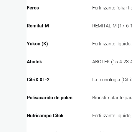
Feros
Fertilizante foliar 
Remital-M
REMITAL-M (17-6-18
Yukon (K)
Fertilizante líquid
Abotek
ABOTEK (15-4-23-4)
CitriX XL-2
La tecnología (Citr
Polisacarido de polen
Bioestimulante para
Nutricampo Citok
Fertilizante líqui