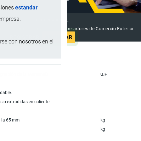
siones
estandar
 empresa.
DIRECTORIO INTERNACIONAL
el Directorio Internacional de Operadores de Comercio Exterior
REGISTRAR
ANUNCIAR
se con nosotros en el
gnación de la Mercancía
U.F
idable.
 o extrudidas en caliente:
ual a 65 mm
kg
kg