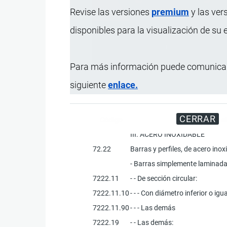
Revise las versiones
premium
y las ver
disponibles para la visualización de su
Registre su Empresa en 
Para más información puede comunicar
siguiente
enlace.
CERRAR
Código
Desi
III. ACERO INOXIDABLE
72.22
Barras y perfiles, de acero inox
- Barras simplemente laminadas
7222.11
- - De sección circular:
7222.11.10
- - - Con diámetro inferior o ig
7222.11.90
- - - Las demás
7222.19
- - Las demás: