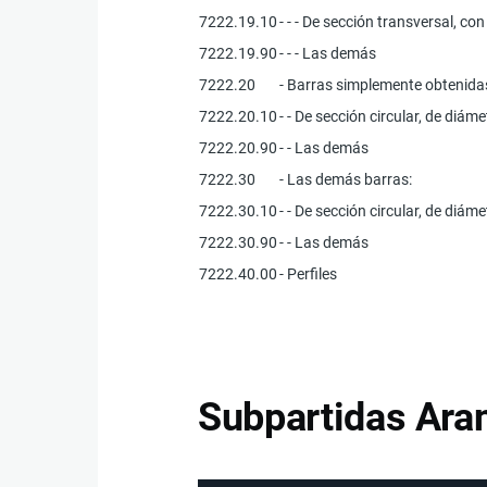
7222.19.10
- - - De sección transversal, c
7222.19.90
- - - Las demás
7222.20
- Barras simplemente obtenidas
7222.20.10
- - De sección circular, de diám
7222.20.90
- - Las demás
7222.30
- Las demás barras:
7222.30.10
- - De sección circular, de diám
7222.30.90
- - Las demás
7222.40.00
- Perfiles
Subpartidas Aran