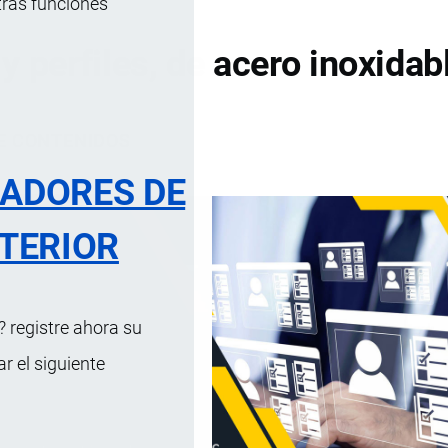
tras funciones
y perfiles, de acero inoxidab
DE CONTENIDOS
RADORES DE
TERIOR
 registre ahora su
 el siguiente