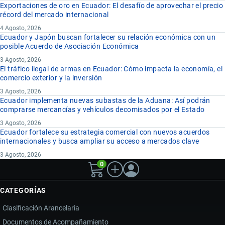
Exportaciones de oro en Ecuador: El desafío de aprovechar el precio
récord del mercado internacional
4 Agosto, 2026
Ecuador y Japón buscan fortalecer su relación económica con un
posible Acuerdo de Asociación Económica
3 Agosto, 2026
El tráfico ilegal de armas en Ecuador: Cómo impacta la economía, el
comercio exterior y la inversión
3 Agosto, 2026
Ecuador implementa nuevas subastas de la Aduana: Así podrán
comprarse mercancías y vehículos decomisados por el Estado
3 Agosto, 2026
Ecuador fortalece su estrategia comercial con nuevos acuerdos
internacionales y busca ampliar su acceso a mercados clave
3 Agosto, 2026
0
CATEGORÍAS
Clasificación Arancelaria
Documentos de Acompañamiento