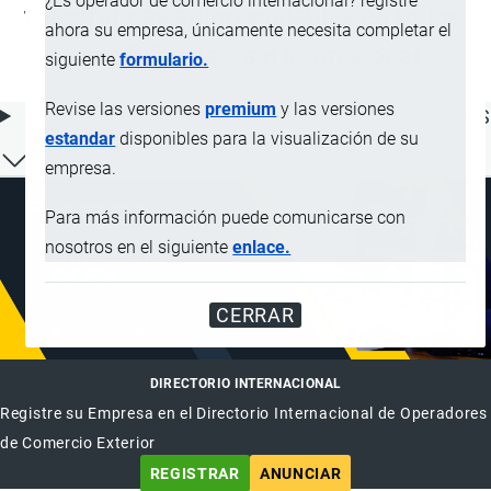
¿Es operador de comercio internacional? registre
fotográficas autorrevelables en rollos,
ahora su empresa, únicamente necesita completar el
sensibilizadas, sin impresionar
siguiente
formulario.
Revise las versiones
premium
y las versiones
ÍNDICE DE CONTENIDOS
estandar
disponibles para la visualización de su
empresa.
Para más información puede comunicarse con
nosotros en el siguiente
enlace.
CERRAR
DIRECTORIO INTERNACIONAL
Registre su Empresa en el Directorio Internacional de Operadores
de Comercio Exterior
REGISTRAR
ANUNCIAR