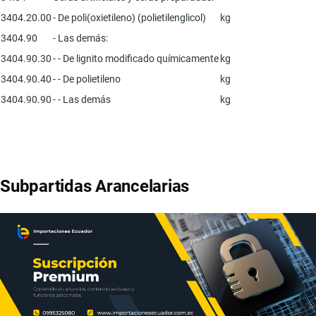
3404.20.00
- De poli(oxietileno) (polietilenglicol)
kg
3404.90
- Las demás:
3404.90.30
- - De lignito modificado químicamente
kg
3404.90.40
- - De polietileno
kg
3404.90.90
- - Las demás
kg
Subpartidas Arancelarias