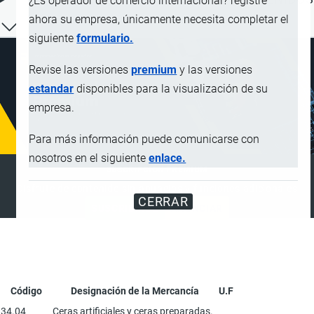
¿Es operador de comercio internacional? registre
ahora su empresa, únicamente necesita completar el
siguiente
formulario.
Revise las versiones
premium
y las versiones
estandar
disponibles para la visualización de su
empresa.
Para más información puede comunicarse con
nosotros en el siguiente
enlace.
SUSCRIPCIÓN PREMIUM
Disfrute de contenido sin anuncios y funciones adicionales
CERRAR
SUSCRIBIRSE
ANUNCIAR
Código
Designación de la Mercancía
U.F
34.04
Ceras artificiales y ceras preparadas.