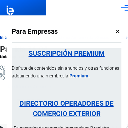
Pasar al contenido principal
Men
×
Para Empresas
Ruta
Inicio
Notas Explicativas del Sistema Armonizado
Sección VI
Capí
Partida 34.04
de
SUSCRIPCIÓN PREMIUM
Nota Explicativa
por
Importaciones …
, 18 Julio, 2024
navegación
5 MINUTOS
Disfrute de contenidos sin anuncios y otras funciones
17 VISTAS
adquiriendo una membresía
Premium.
Notas Explicativas
Clasificación Arancelaria
34.04 Ceras artificiales y ceras
DIRECTORIO OPERADORES DE
preparadas
COMERCIO EXTERIOR
ÍNDICE DE CONTENIDOS