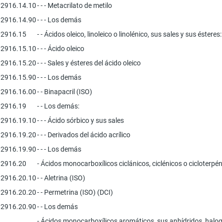
2916.14.10
- - - Metacrilato de metilo
2916.14.90
- - - Los demás
2916.15
- - Ácidos oleico, linoleico o linolénico, sus sales y sus ésteres:
2916.15.10
- - - Ácido oleico
2916.15.20
- - - Sales y ésteres del ácido oleico
2916.15.90
- - - Los demás
2916.16.00
- - Binapacril (ISO)
2916.19
- - Los demás:
2916.19.10
- - - Ácido sórbico y sus sales
2916.19.20
- - - Derivados del ácido acrílico
2916.19.90
- - - Los demás
2916.20
- Ácidos monocarboxílicos ciclánicos, ciclénicos o cicloterpé
2916.20.10
- - Aletrina (ISO)
2916.20.20
- - Permetrina (ISO) (DCI)
2916.20.90
- - Los demás
- Ácidos monocarboxílicos aromáticos, sus anhídridos, halog