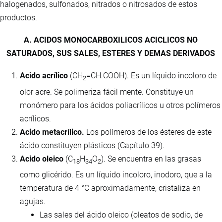
halogenados, sulfonados, nitrados o nitrosados de estos
productos.
A. ACIDOS MONOCARBOXILICOS ACICLICOS NO
SATURADOS, SUS SALES, ESTERES Y DEMAS DERIVADOS
Acido acrílico
(CH
=CH.COOH). Es un líquido incoloro de
2
olor acre. Se polimeriza fácil mente. Constituye un
monómero para los ácidos poliacrílicos u otros polímeros
acrílicos.
Acido metacrílico.
Los polímeros de los ésteres de este
ácido constituyen plásticos (Capítulo 39).
Acido oleico
(C
H
O
). Se encuentra en las grasas
18
34
2
como glicérido. Es un líquido incoloro, inodoro, que a la
temperatura de 4 °C aproximadamente, cristaliza en
agujas.
Las sales del ácido oleico (oleatos de sodio, de