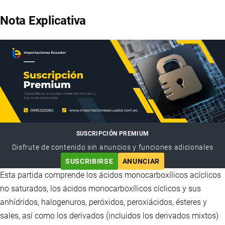
Nota Explicativa
SUSCRIPCIÓN PREMIUM
Disfrute de contenido sin anuncios y funciones adicionales
SUSCRIBIRSE
ANUNCIAR
Esta partida comprende los ácidos monocarboxílicos acíclicos
no saturados, los ácidos monocarboxílicos cíclicos y sus
anhídridos, halogenuros, peróxidos, peroxiácidos, ésteres y
sales, así como los derivados (incluidos los derivados mixtos)