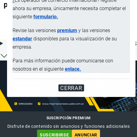
¿Es operador de comercio internacional? registre
peróxidos y peroxiácidos; sus derivados
ahora su empresa, únicamente necesita completar el
halogenados, sulfonados, nitrados o
siguiente
formulario.
nitrosados
Revise las versiones
premium
y las versiones
estandar
disponibles para la visualización de su
ÍNDICE DE CONTENIDOS
empresa.
Para más información puede comunicarse con
nosotros en el siguiente
enlace.
CERRAR
SUSCRIPCIÓN PREMIUM
Disfrute de contenido sin anuncios y funciones adicionales
SUSCRIBIRSE
ANUNCIAR