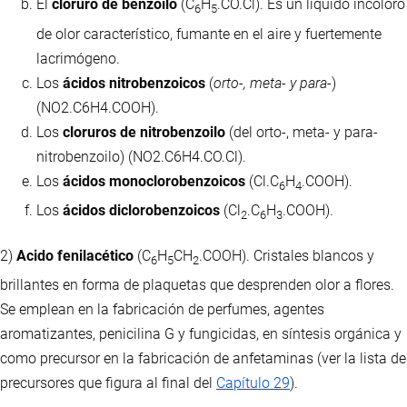
El
cloruro de benzoilo
(C
H
.CO.Cl). Es un líquido incoloro
6
5
de olor característico, fumante en el aire y fuertemente
lacrimógeno.
Los
ácidos nitrobenzoicos
(
orto-, meta- y para-
)
(NO2.C6H4.COOH).
Los
cloruros de nitrobenzoilo
(del orto-, meta- y para-
nitrobenzoilo) (NO2.C6H4.CO.Cl).
Los
ácidos monoclorobenzoicos
(Cl.C
H
.COOH).
6
4
Los
ácidos diclorobenzoicos
(Cl
.C
H
.COOH).
2
6
3
2)
Acido fenilacético
(C
H
CH
.COOH). Cristales blancos y
6
5
2
brillantes en forma de plaquetas que desprenden olor a flores.
Se emplean en la fabricación de perfumes, agentes
aromatizantes, penicilina G y fungicidas, en síntesis orgánica y
como precursor en la fabricación de anfetaminas (ver la lista de
precursores que figura al final del
Capítulo 29
).