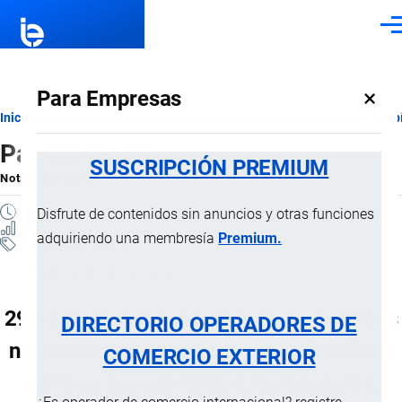
Pasar al contenido principal
Men
×
Para Empresas
Ruta
Inicio
Notas Explicativas del Sistema Armonizado
Sección VI
Capí
Partida 29.16
de
SUSCRIPCIÓN PREMIUM
Nota Explicativa
por
Importaciones …
, 18 Julio, 2024
navegación
4 MINUTOS
Disfrute de contenidos sin anuncios y otras funciones
5 VISTAS
adquiriendo una membresía
Premium.
Notas Explicativas
Clasificación Arancelaria
29.16 Ácidos monocarboxílicos acíclicos
DIRECTORIO OPERADORES DE
no saturados y ácidos monocarboxílicos
COMERCIO EXTERIOR
cíclicos, sus anhídridos, halogenuros,