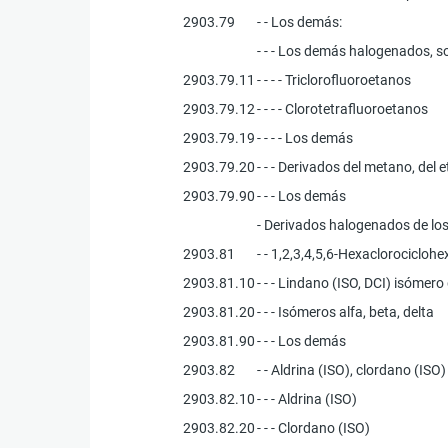
2903.79
- - Los demás:
- - - Los demás halogenados, so
2903.79.11
- - - - Triclorofluoroetanos
2903.79.12
- - - - Clorotetrafluoroetanos
2903.79.19
- - - - Los demás
2903.79.20
- - - Derivados del metano, de
2903.79.90
- - - Los demás
- Derivados halogenados de los 
2903.81
- - 1,2,3,4,5,6-Hexaclorociclohe
2903.81.10
- - - Lindano (ISO, DCI) isóme
2903.81.20
- - - Isómeros alfa, beta, delta
2903.81.90
- - - Los demás
2903.82
- - Aldrina (ISO), clordano (ISO
2903.82.10
- - - Aldrina (ISO)
2903.82.20
- - - Clordano (ISO)