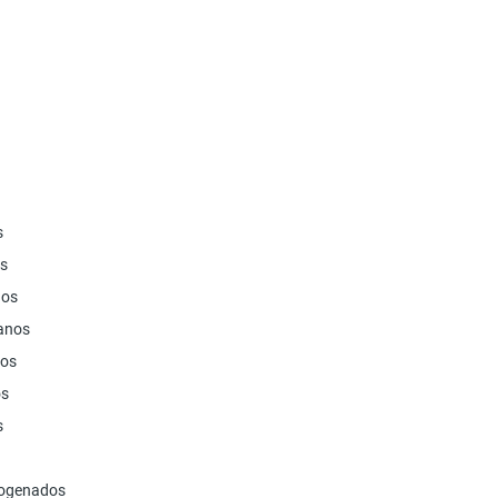
s
os
nos
panos
nos
os
s
logenados