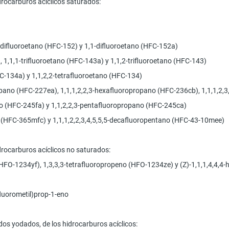
idrocarburos acíclicos saturados:
-difluoroetano (HFC-152) y 1,1-difluoroetano (HFC-152a)
, 1,1,1-trifluoroetano (HFC-143a) y 1,1,2-trifluoroetano (HFC-143)
HFC-134a) y 1,1,2,2-tetrafluoroetano (HFC-134)
propano (HFC-227ea), 1,1,1,2,2,3-hexafluoropropano (HFC-236cb), 1,1,1,2
ano (HFC-245fa) y 1,1,2,2,3-pentafluoropropano (HFC-245ca)
no (HFC-365mfc) y 1,1,1,2,2,3,4,5,5,5-decafluoropentano (HFC-43-10mee)
idrocarburos acíclicos no saturados:
 (HFO-1234yf), 1,3,3,3-tetrafluoropropeno (HFO-1234ze) y (Z)-1,1,1,4,4
rifluorometil)prop-1-eno
os yodados, de los hidrocarburos acíclicos: