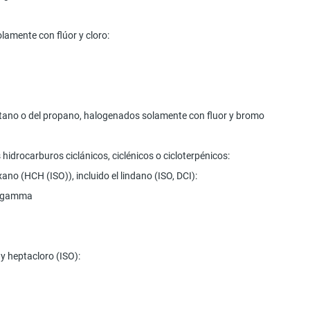
lamente con flúor y cloro:
l etano o del propano, halogenados solamente con fluor y bromo
hidrocarburos ciclánicos, ciclénicos o cicloterpénicos:
xano (HCH (ISO)), incluido el lindano (ISO, DCI):
ro gamma
) y heptacloro (ISO):