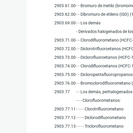
2903.61.00
- - Bromuro de metilo (bromom
2903.62.00
- - Dibromuro de etileno (ISO) 
2903.69.00
- - Los demás
- Derivados halogenados de los
2903.71.00
- - Clorodifluorometano (HCFC
2903.72.00
- - Diclorotrifluoroetanos (HCF
2903.73.00
- - Diclorofluoroetanos (HCFC-
2903.74.00
- - Clorodifluoroetanos (HCFC-
2903.75.00
- - Dicloropentafluoropropano
2903.76.00
- - Bromoclorodifluorometano 
2903.77
- - Los demás, perhalogenados 
- - - Clorofluorometanos:
2903.77.11
- - - - Clorotrifluorometano
2903.77.12
- - - - Diclorodifluorometano
2903.77.13
- - - - Triclorofluorometano