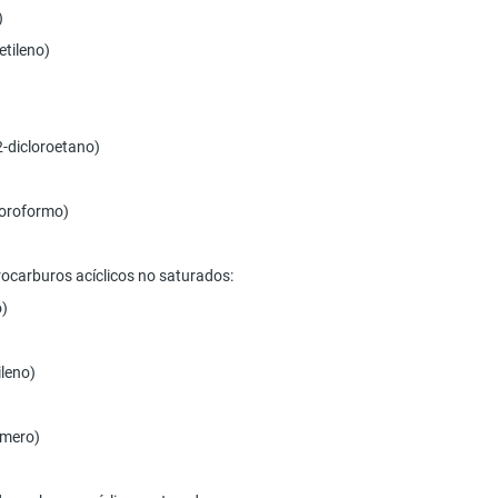
)
etileno)
,2-dicloroetano)
cloroformo)
drocarburos acíclicos no saturados:
o)
ileno)
nómero)