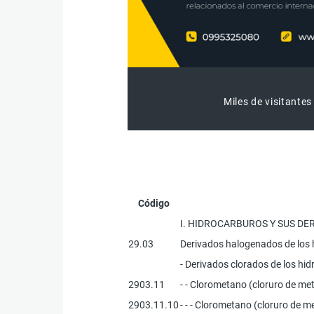
Miles de visitantes
Código
I. HIDROCARBUROS Y SUS D
29.03
Derivados halogenados de los 
- Derivados clorados de los hi
2903.11
- - Clorometano (cloruro de meti
2903.11.10
- - - Clorometano (cloruro de me