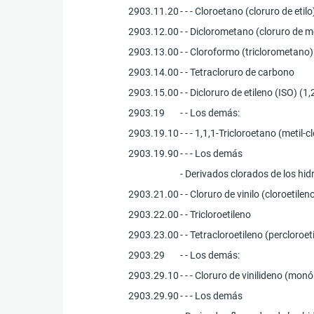
2903.11.20
- - - Cloroetano (cloruro de etilo
2903.12.00
- - Diclorometano (cloruro de m
2903.13.00
- - Cloroformo (triclorometano)
2903.14.00
- - Tetracloruro de carbono
2903.15.00
- - Dicloruro de etileno (ISO) (1
2903.19
- - Los demás:
2903.19.10
- - - 1,1,1-Tricloroetano (metil-
2903.19.90
- - - Los demás
- Derivados clorados de los hi
2903.21.00
- - Cloruro de vinilo (cloroetilen
2903.22.00
- - Tricloroetileno
2903.23.00
- - Tetracloroetileno (percloroet
2903.29
- - Los demás:
2903.29.10
- - - Cloruro de vinilideno (mo
2903.29.90
- - - Los demás