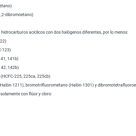
etano)
(1,2-dibromoetano)
 hidrocarburos acíclicos con dos halógenos diferentes, por lo menos:
-22)
C-123)
141, 141b)
142, 142b)
s (HCFC-225, 225ca, 225cb)
(Halón-1211), bromotrifluorometano (Halón-1301) y dibromotetrafluoro
solamente con flúor y cloro: