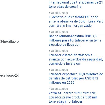
internacional que traficó más de 21
toneladas de cocaína
6 Agosto, 2026
El desafío que enfrenta Ecuador
ante la ofensiva de Colombia y Perú
contra el crimen organizado
6 Agosto, 2026
Banco Mundial destina USD 3,5
millones para fortalecer el sistema
,3,3-hexafluoropropano (HFC-236ea) y 1,1,1,3,3,3-hexafluoropropano (HF
eléctrico de Ecuador
6 Agosto, 2026
Ecuador e Israel fortalecen su
alianza con acuerdos de seguridad,
comercio e inversión
6 Agosto, 2026
Ecuador exportará 10,8 millones de
,4-hexafluoro-2-buteno (HFO-1336mzz)
barriles de petróleo por USD 872
millones en 2026
4 Agosto, 2026
Zafra azucarera 2026-2027 de
Ecuador prevé producir 530 mil
toneladas y fortalecer