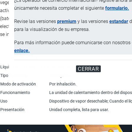
¿Es operador de comercio internacional? registre ahora 
vegetal (VG) y propilenglicol (PG), es un dispositivo desechable
únicamente necesita completar el siguiente
formulario.
activado por inhalación que contiene la fuente de alimentación
(batería), el elemento calentador y el líquido para cigarro
Revise las versiones
premium
y las versiones
estandar
d
electrónico necesarios para generar un aerosol visible cuando
para la visualización de su empresa.
se inhala.
Para más información puede comunicarse con nosotros e
enlace.
Característica
Líquido cigarro electrónico
Máximo 10 ml.
CERRAR
Tipo de batería
Recargable.
Modo de activación
Por inhalación.
Funcionamiento
La unidad de calentamiento dentro del disposit
Uso
Dispositivo de vapor desechable; Cuando el lí
Presentación
Unidad completa, lista para usar.