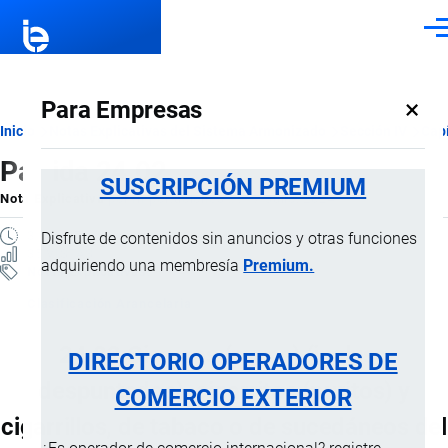
Pasar al contenido principal
Men
×
Para Empresas
Ruta
Inicio
Notas Explicativas del Sistema Armonizado
Sección IV
Capí
Partida 24.02
de
SUSCRIPCIÓN PREMIUM
Nota Explicativa
por
Importaciones …
, 17 Julio, 2024
navegación
3 MINUTOS
Disfrute de contenidos sin anuncios y otras funciones
35 VISTAS
adquiriendo una membresía
Premium.
Notas Explicativas
Clasificación Arancelaria
24.02 Cigarros (puros) (incluso
DIRECTORIO OPERADORES DE
despuntados), cigarritos (puritos) y
COMERCIO EXTERIOR
cigarrillos, de tabaco o de sucedáneos del