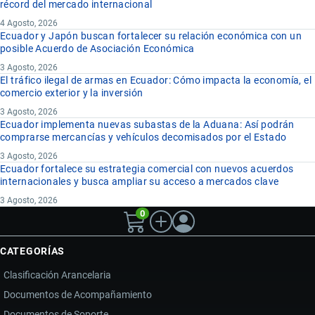
récord del mercado internacional
4 Agosto, 2026
Ecuador y Japón buscan fortalecer su relación económica con un
posible Acuerdo de Asociación Económica
3 Agosto, 2026
El tráfico ilegal de armas en Ecuador: Cómo impacta la economía, el
comercio exterior y la inversión
3 Agosto, 2026
Ecuador implementa nuevas subastas de la Aduana: Así podrán
comprarse mercancías y vehículos decomisados por el Estado
3 Agosto, 2026
Ecuador fortalece su estrategia comercial con nuevos acuerdos
internacionales y busca ampliar su acceso a mercados clave
3 Agosto, 2026
0
CATEGORÍAS
Clasificación Arancelaria
Documentos de Acompañamiento
Documentos de Soporte