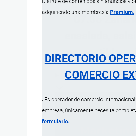
Disfrute de contenidos sin anuncios y o
adquiriendo una membresía
Premium.
07.06 Zanaho
ensalada, salsi
comestibles si
DIRECTORIO OPE
COMERCIO EX
ÍNDICE 
¿Es operador de comercio internacional?
empresa, únicamente necesita completar
formulario.