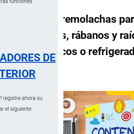
tras funciones
rias, nabos, remolachas pa
fíes, pionabos, rábanos y ra
milares, frescos o refrigera
RADORES DE
TERIOR
DE CONTENIDOS
 registre ahora su
 el siguiente