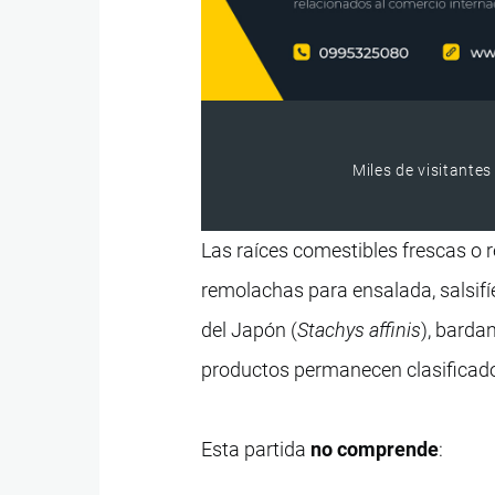
Miles de visitantes
Las raíces comestibles frescas o r
remolachas para ensalada, salsifí
del Japón (
Stachys affinis
), barda
productos permanecen clasificados
Esta partida
no comprende
: