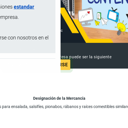
siones
estandar
 empresa.
se con nosotros en el
ANUNCIAR EMPRESA
 ya vieron este anuncio, tu empresa puede ser la siguiente
ANUNCIAR
SUSCRIBIRSE
Designación de la Mercancía
para ensalada, salsifíes, pionabos, rábanos y raíces comestibles similare