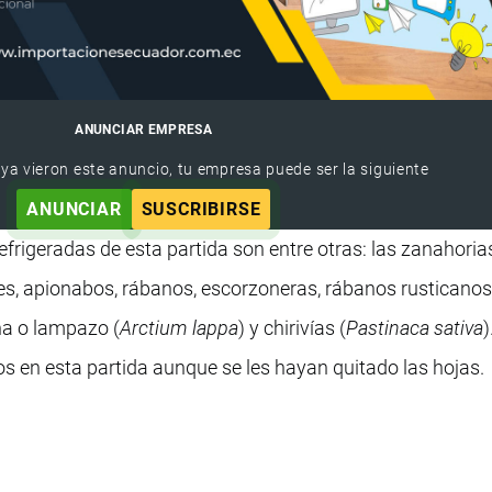
ANUNCIAR EMPRESA
 ya vieron este anuncio, tu empresa puede ser la siguiente
ANUNCIAR
SUSCRIBIRSE
efrigeradas de esta partida son entre otras: las zanahoria
es, apionabos, rábanos, escorzoneras, rábanos rusticanos
na o lampazo (
Arctium lappa
) y chirivías (
Pastinaca sativa
)
 en esta partida aunque se les hayan quitado las hojas.