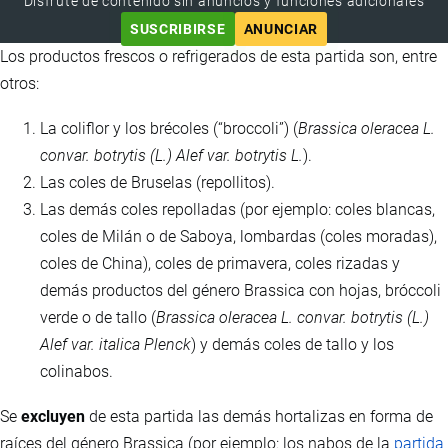
Disfrute de contenido sin anuncios y funciones adicionales
SUSCRIBIRSE
ANUNCIAR
Los productos frescos o refrigerados de esta partida son, entre
otros:
La coliflor y los brécoles (“broccoli”) (
Brassica oleracea L.
convar. botrytis (L.) Alef var. botrytis L.
).
Las coles de Bruselas (repollitos).
Las demás coles repolladas (por ejemplo: coles blancas,
coles de Milán o de Saboya, lombardas (coles moradas),
coles de China), coles de primavera, coles rizadas y
demás productos del género Brassica con hojas, bróccoli
verde o de tallo (
Brassica oleracea L. convar. botrytis (L.)
Alef var. italica Plenck
) y demás coles de tallo y los
colinabos.
Se
excluyen
de esta partida las demás hortalizas en forma de
raíces del género Brassica (por ejemplo: los nabos de la
partida