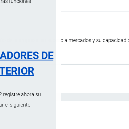
tras funciones
embre, 2024
ño de la empresa, su acceso a mercados y su capacidad 
RADORES DE
TERIOR
 registre ahora su
Español
 el siguiente