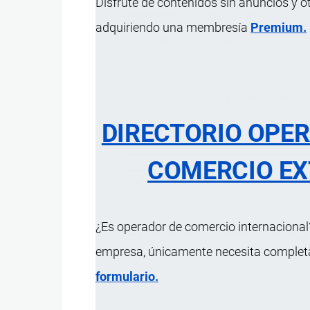
Disfrute de contenidos sin anuncios y o
Diccionario
por
Importaciones …
, 8 Septi
adquiriendo una membresía
Premium.
1 MINUTO
0 Vistas
Servicios que mejoran el desempe
competir.
DIRECTORIO OPE
COMERCIO EX
¿Es operador de comercio internacional?
Actualizado el 9 Septiembre, 2024
empresa, únicamente necesita completar
formulario.