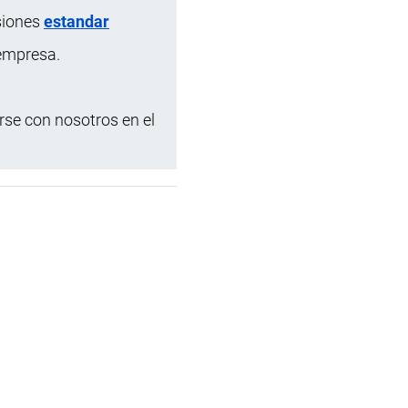
siones
estandar
 empresa.
se con nosotros en el