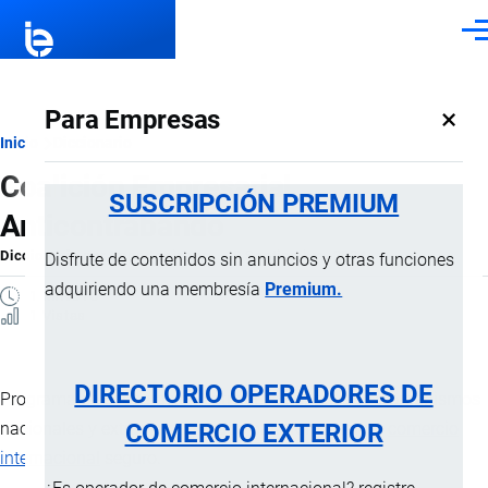
Pasar al contenido principal
Men
×
Para Empresas
Ruta
Inicio
Diccionario
Coalición Empresarial
de
SUSCRIPCIÓN PREMIUM
Anticontrabando
navegación
Diccionario
por
Importaciones …
, 8 Septiembre, 2024
Disfrute de contenidos sin anuncios y otras funciones
adquiriendo una membresía
Premium.
1 MINUTO
1 Vistas
DIRECTORIO OPERADORES DE
Programa de cooperación entre el sector privado y organismos
COMERCIO EXTERIOR
nacionales y extranjeros, creado para fomentar un
comercio
internacional
seguro.