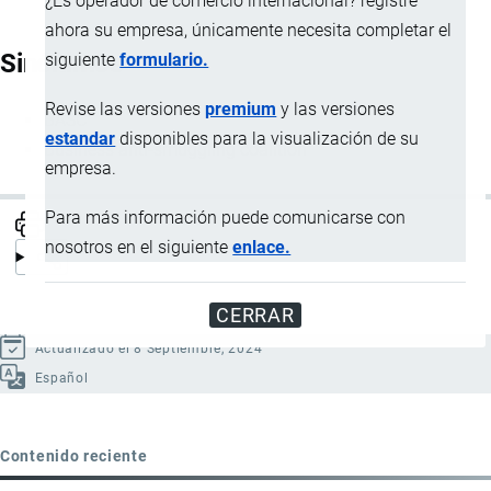
¿Es operador de comercio internacional? registre
ahora su empresa, únicamente necesita completar el
Sinónimos
siguiente
formulario.
Revise las versiones
premium
y las versiones
BASC
estandar
disponibles para la visualización de su
Business anti-smuggling coalition
empresa.
Para más información puede comunicarse con
nosotros en el siguiente
enlace.
CERRAR
Actualizado el 8 Septiembre, 2024
Español
Contenido reciente