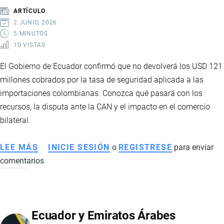
AL
ARTÍCULO
50%:
2 JUNIO, 2026
CONTEXTO,
5 MINUTOS
10 VISTAS
IMPACTO
Y
El Gobierno de Ecuador confirmó que no devolverá los USD 121
CRONOLOGÍA
millones cobrados por la tasa de seguridad aplicada a las
importaciones colombianas. Conozca qué pasará con los
recursos, la disputa ante la CAN y el impacto en el comercio
bilateral.
LEE MÁS
SOBRE
INICIE SESIÓN
o
REGISTRESE
para enviar
comentarios
ECUADOR
DESCARTA
DEVOLVER
LOS
Ecuador y Emiratos Árabes
USD