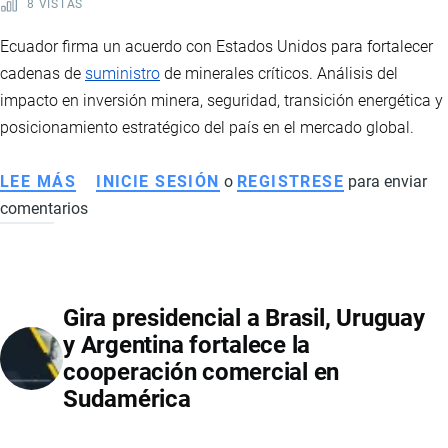
8 VISTAS
Ecuador firma un acuerdo con Estados Unidos para fortalecer
cadenas de
suministro
de minerales críticos. Análisis del
impacto en inversión minera, seguridad, transición energética y
posicionamiento estratégico del país en el mercado global.
LEE MÁS
SOBRE
INICIE SESIÓN
o
REGISTRESE
para enviar
comentarios
ECUADOR
FORTALECE
SU
ROL
Gira presidencial a Brasil, Uruguay
EN
y Argentina fortalece la
LA
cooperación comercial en
CADENA
Sudamérica
GLOBAL
DE