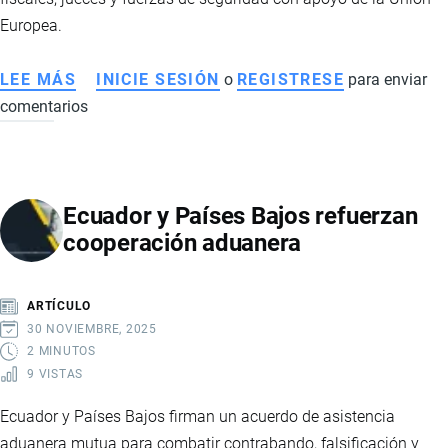
Europea.
LEE MÁS
SOBRE
INICIE SESIÓN
o
REGISTRESE
para enviar
comentarios
COOPERACIÓN
INTERNACIONAL
EN
SEGURIDAD
Ecuador y Países Bajos refuerzan
MARÍTIMA:
cooperación aduanera
FORMACIÓN
ESPECIALIZADA
CONTRA
ARTÍCULO
EL
30 NOVIEMBRE, 2025
NARCOTRÁFICO
2 MINUTOS
9 VISTAS
EN
EL
Ecuador y Países Bajos firman un acuerdo de asistencia
MARCO
aduanera mutua para combatir contrabando, falsificación y