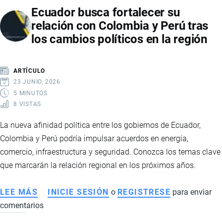
Ecuador busca fortalecer su
DE
relación con Colombia y Perú tras
INVERSIONES
los cambios políticos en la región
EN
EL
TLC
ARTÍCULO
CON
23 JUNIO, 2026
CANADÁ
5 MINUTOS
8 VISTAS
BAJO
NUEVAS
La nueva afinidad política entre los gobiernos de Ecuador,
CONDICIONES
Colombia y Perú podría impulsar acuerdos en energía,
CONSTITUCIONALES
comercio, infraestructura y seguridad. Conozca los temas clave
que marcarán la relación regional en los próximos años.
LEE MÁS
SOBRE
INICIE SESIÓN
o
REGISTRESE
para enviar
comentarios
ECUADOR
BUSCA