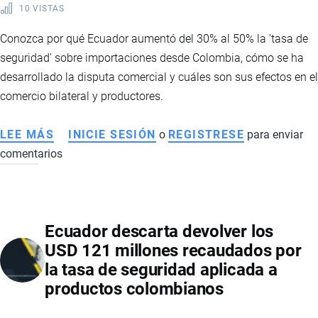
10 VISTAS
Conozca por qué Ecuador aumentó del 30% al 50% la 'tasa de
seguridad' sobre importaciones desde Colombia, cómo se ha
desarrollado la disputa comercial y cuáles son sus efectos en el
comercio bilateral y productores.
LEE MÁS
SOBRE
INICIE SESIÓN
o
REGISTRESE
para enviar
comentarios
ECUADOR
ELEVA
TASA
DE
Ecuador descarta devolver los
SEGURIDAD
USD 121 millones recaudados por
A
la tasa de seguridad aplicada a
IMPORTACIONES
productos colombianos
DESDE
COLOMBIA