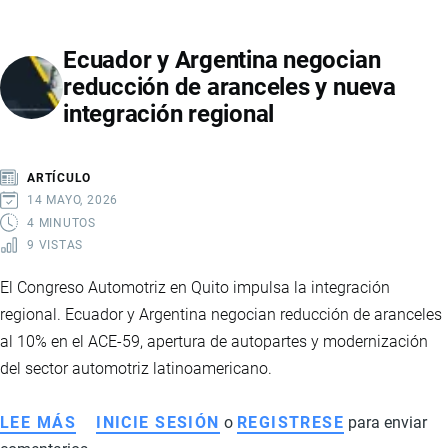
EMIRATOS
ÁRABES
Ecuador y Argentina negocian
UNIDOS
reducción de aranceles y nueva
SUSCRIBEN
integración regional
ACUERDO
DE
COOPERACIÓN
ARTÍCULO
14 MAYO, 2026
4 MINUTOS
9 VISTAS
El Congreso Automotriz en Quito impulsa la integración
regional. Ecuador y Argentina negocian reducción de aranceles
al 10% en el ACE-59, apertura de autopartes y modernización
del sector automotriz latinoamericano.
LEE MÁS
SOBRE
INICIE SESIÓN
o
REGISTRESE
para enviar