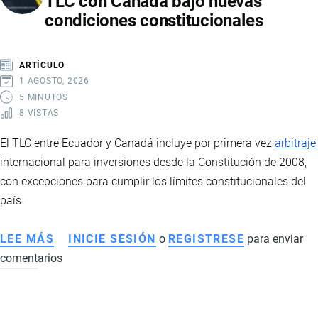
TLC con Canadá bajo nuevas
ARGENTINA
condiciones constitucionales
FORTALECE
LA
COOPERACIÓN
ARTÍCULO
COMERCIAL
1 AGOSTO, 2026
EN
5 MINUTOS
8 VISTAS
SUDAMÉRICA
El TLC entre Ecuador y Canadá incluye por primera vez
arbitraje
internacional para inversiones desde la Constitución de 2008,
con excepciones para cumplir los límites constitucionales del
país.
LEE MÁS
SOBRE
INICIE SESIÓN
o
REGISTRESE
para enviar
comentarios
ECUADOR
INCORPORA
ARBITRAJE
INTERNACIONAL