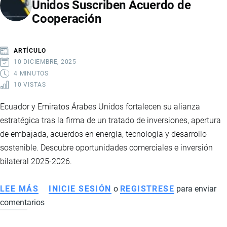
Unidos Suscriben Acuerdo de
121
Cooperación
MILLONES
RECAUDADOS
POR
ARTÍCULO
LA
10 DICIEMBRE, 2025
TASA
4 MINUTOS
10 VISTAS
DE
SEGURIDAD
Ecuador y Emiratos Árabes Unidos fortalecen su alianza
APLICADA
estratégica tras la firma de un tratado de inversiones, apertura
A
de embajada, acuerdos en energía, tecnología y desarrollo
PRODUCTOS
sostenible. Descubre oportunidades comerciales e inversión
COLOMBIANOS
bilateral 2025-2026.
LEE MÁS
SOBRE
INICIE SESIÓN
o
REGISTRESE
para enviar
comentarios
ECUADOR
Y