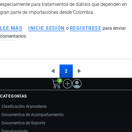
especialmente para tratamientos de diálisis que dependen en
gran parte de importaciones desde Colombia.
LEE MÁS
SOBRE
INICIE SESIÓN
o
REGISTRESE
para enviar
comentarios
ARANCEL
DEL
50%
A
PRODUCTOS
2
Página
Siguiente
Paginación
DE
0
anterior
página
COLOMBIA
AMENAZA
CATEGORÍAS
EL
Clasificación Arancelaria
ABASTECIMIENTO
Documentos de Acompañamiento
DE
Documentos de Soporte
INSUMOS
MÉDICOS
Exportaciones