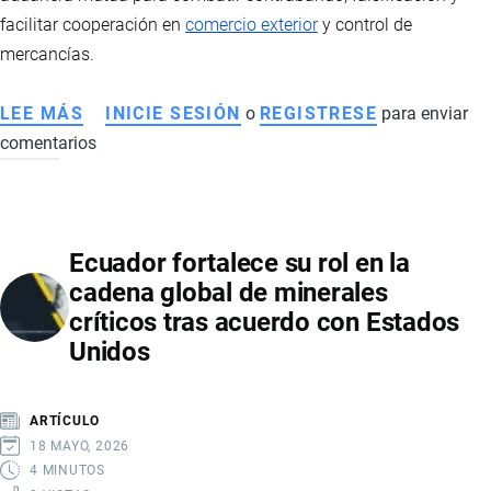
DE
facilitar cooperación en
comercio exterior
y control de
EUFORT-
mercancías.
EC
Y
LEE MÁS
SOBRE
INICIE SESIÓN
o
REGISTRESE
para enviar
SEACOP
comentarios
ECUADOR
Y
PAÍSES
BAJOS
Ecuador fortalece su rol en la
REFUERZAN
cadena global de minerales
COOPERACIÓN
críticos tras acuerdo con Estados
ADUANERA
Unidos
ARTÍCULO
18 MAYO, 2026
4 MINUTOS