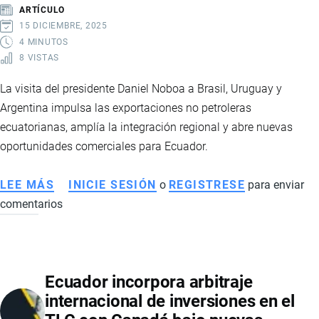
MINERALES
ARTÍCULO
CRÍTICOS
15 DICIEMBRE, 2025
TRAS
4 MINUTOS
8 VISTAS
ACUERDO
CON
La visita del presidente Daniel Noboa a Brasil, Uruguay y
ESTADOS
Argentina impulsa las exportaciones no petroleras
UNIDOS
ecuatorianas, amplía la integración regional y abre nuevas
oportunidades comerciales para Ecuador.
LEE MÁS
SOBRE
INICIE SESIÓN
o
REGISTRESE
para enviar
comentarios
GIRA
PRESIDENCIAL
A
BRASIL,
Ecuador incorpora arbitraje
URUGUAY
internacional de inversiones en el
Y