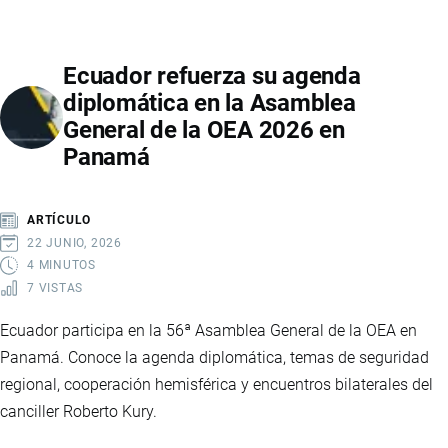
FORTALECER
SU
Ecuador refuerza su agenda
RELACIÓN
diplomática en la Asamblea
CON
General de la OEA 2026 en
COLOMBIA
Panamá
Y
PERÚ
TRAS
ARTÍCULO
LOS
22 JUNIO, 2026
CAMBIOS
4 MINUTOS
7 VISTAS
POLÍTICOS
EN
Ecuador participa en la 56ª Asamblea General de la OEA en
LA
Panamá. Conoce la agenda diplomática, temas de seguridad
REGIÓN
regional, cooperación hemisférica y encuentros bilaterales del
canciller Roberto Kury.