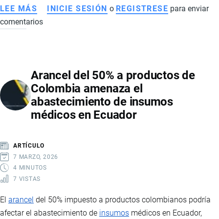
LEE MÁS
SOBRE
INICIE SESIÓN
o
REGISTRESE
para enviar
comentarios
ECUADOR
REFUERZA
SU
AGENDA
Arancel del 50% a productos de
DIPLOMÁTICA
Colombia amenaza el
EN
abastecimiento de insumos
LA
médicos en Ecuador
ASAMBLEA
GENERAL
DE
ARTÍCULO
LA
7 MARZO, 2026
OEA
4 MINUTOS
7 VISTAS
2026
EN
El
arancel
del 50% impuesto a productos colombianos podría
PANAMÁ
afectar el abastecimiento de
insumos
médicos en Ecuador,