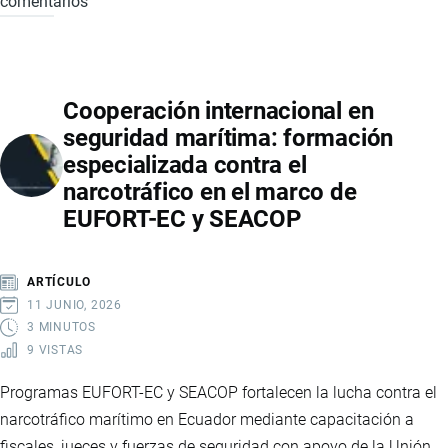
comentarios
ECUADOR
Y
ARGENTINA
NEGOCIAN
Cooperación internacional en
REDUCCIÓN
seguridad marítima: formación
DE
especializada contra el
ARANCELES
narcotráfico en el marco de
Y
EUFORT-EC y SEACOP
NUEVA
INTEGRACIÓN
REGIONAL
ARTÍCULO
11 JUNIO, 2026
3 MINUTOS
9 VISTAS
Programas EUFORT-EC y SEACOP fortalecen la lucha contra el
narcotráfico marítimo en Ecuador mediante capacitación a
fiscales, jueces y fuerzas de seguridad con apoyo de la Unión