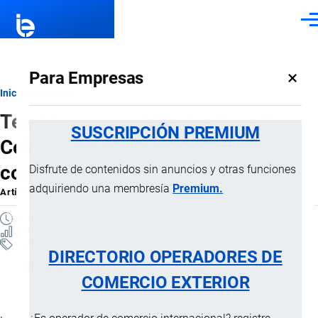
Pasar al contenido principal
Men
×
Para Empresas
Ruta
Inicio
Artículos
Tensión comercial entre Ecuador y
de
SUSCRIPCIÓN PREMIUM
Colombia: Diálogo y efectos en el
navegación
comercio
Disfrute de contenidos sin anuncios y otras funciones
adquiriendo una membresía
Premium.
Artículo
por
Jaime Mise
, 7 Marzo, 2026
4 MINUTOS
10 VISTAS
Artículos
DIRECTORIO OPERADORES DE
Derecho Internacional
COMERCIO EXTERIOR