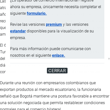
¿Es operador de comercio internacional? registre
Las relaciones comerciales entre Ecuador y Colombia
ahora su empresa, únicamente necesita completar el
atraviesan uno de sus momentos más tensos de los últimos
siguiente
formulario.
años. La reciente imposición de aranceles y medidas
recíprocas entre ambos gobiernos ha generado una escalada
Revise las versiones
premium
y las versiones
que afecta a empresas, exportadores y cadenas productivas en
estandar
disponibles para la visualización de su
ambos lados de la frontera.
empresa.
El 6 de marzo de 2026, la ministra de Comercio, Industria y
Para más información puede comunicarse con
Turismo de Colombia, Diana Morales, afirmó que el gobierno
nosotros en el siguiente
enlace.
del presidente Gustavo Petro mantiene abierta la posibilidad de
diálogo con Ecuador para intentar resolver el conflicto
CERRAR
comercial que se ha intensificado en las últimas semanas.
Durante una reunión con empresarios colombianos que
exportan productos al mercado ecuatoriano, la funcionaria
señaló que Bogotá mantiene una postura favorable a encontrar
una solución negociada que permita restablecer condiciones
normales para el comercio bilateral.