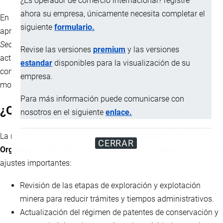
¿Es operador de comercio internacional? registre
ahora su empresa, únicamente necesita completar el
En 2026, el
Gobierno de Ecuador
y la
Asamblea Nacional
siguiente
formulario.
aprobaron la
Ley Orgánica para el Fortalecimiento de los
Sectores Estratégicos de Minería y Energía
, una reforma que
Revise las versiones
premium
y las versiones
actualiza normas clave de la industria extractiva y energética
estandar
disponibles para la visualización de su
con el objetivo de dinamizar la economía, atraer inversiones y
empresa.
modernizar la regulación vigente.
Para más información puede comunicarse con
¿Qué cambios propone la nueva ley?
nosotros en el siguiente
enlace.
La reforma legal abarca tanto la
Ley de Minería
como la
Ley
CERRAR
Orgánica del Servicio Público de Energía Eléctrica
, e introduce
ajustes importantes:
Revisión de las etapas de exploración y explotación
minera para reducir trámites y tiempos administrativos.
Actualización del régimen de patentes de conservación y