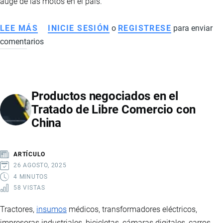
auge de las motos en el país.
LEE MÁS
SOBRE
INICIE SESIÓN
o
REGISTRESE
para enviar
comentarios
MERCADO
DE
MOTOS
EN
Productos negociados en el
ECUADOR
Tratado de Libre Comercio con
2026:
China
VENTAS
RÉCORD,
MARCAS
ARTÍCULO
LÍDERES,
26 AGOSTO, 2025
PRECIOS
4 MINUTOS
58 VISTAS
Y
PAÍSES
Tractores,
insumos
médicos, transformadores eléctricos,
DE
impresoras industriales, bicicletas, cámaras digitales, carros,