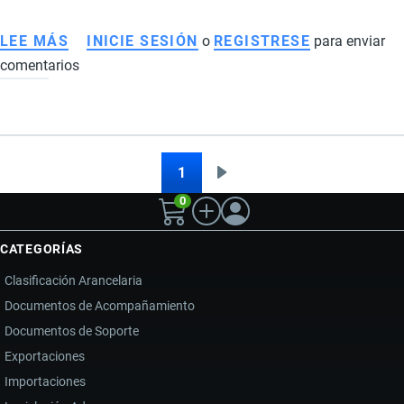
LEE MÁS
SOBRE
INICIE SESIÓN
o
REGISTRESE
para enviar
comentarios
ALZA
DEL
CAFÉ
INSTANTÁNEO
EN
1
Siguiente
Paginación
ECUADOR:
0
página
GUERRA
COMERCIAL
CATEGORÍAS
IMPULSA
Clasificación Arancelaria
CONSUMO
Documentos de Acompañamiento
DE
Documentos de Soporte
MARCAS
NACIONALES
Exportaciones
Importaciones