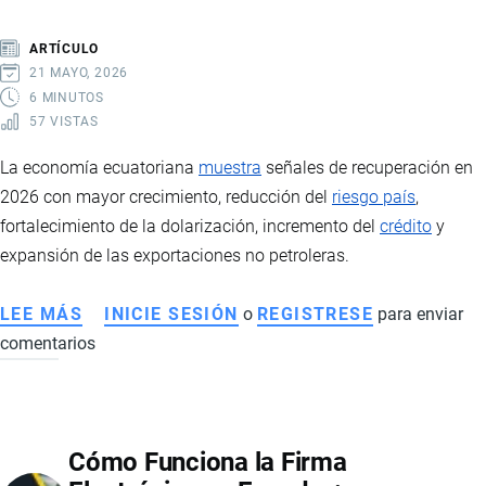
SANITARIOS
Y
ARTÍCULO
PERSPECTIVAS
21 MAYO, 2026
6 MINUTOS
57 VISTAS
La economía ecuatoriana
muestra
señales de recuperación en
2026 con mayor crecimiento, reducción del
riesgo país
,
fortalecimiento de la dolarización, incremento del
crédito
y
expansión de las exportaciones no petroleras.
LEE MÁS
SOBRE
INICIE SESIÓN
o
REGISTRESE
para enviar
comentarios
ECONOMÍA
DE
ECUADOR
EN
Cómo Funciona la Firma
2026: