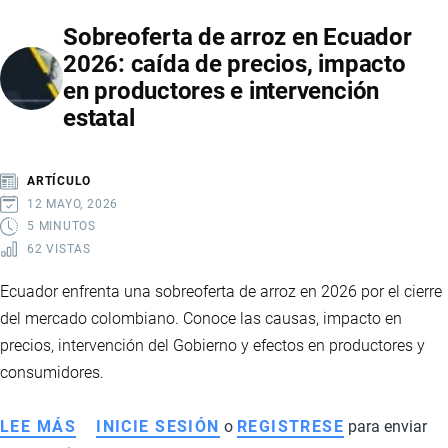
SEGURIDAD
Sobreoferta de arroz en Ecuador
INTEGRAL
2026: caída de precios, impacto
2025-
en productores e intervención
2029:
estatal
LA
NUEVA
HOJA
ARTÍCULO
DE
12 MAYO, 2026
RUTA
5 MINUTOS
62 VISTAS
DEL
GOBIERNO
Ecuador enfrenta una sobreoferta de arroz en 2026 por el cierre
PARA
del mercado colombiano. Conoce las causas, impacto en
ENFRENTAR
precios, intervención del Gobierno y efectos en productores y
EL
consumidores.
CRIMEN
ORGANIZADO
LEE MÁS
SOBRE
INICIE SESIÓN
o
REGISTRESE
para enviar
EN