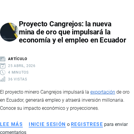
ECUADOR:
GUÍA
Proyecto Cangrejos: la nueva
COMPLETA
mina de oro que impulsará la
PARA
economía y el empleo en Ecuador
EMPRENDEDORES
EN
COMERCIO
ARTÍCULO
ELECTRÓNICO
25 ABRIL, 2026
4 MINUTOS
36 VISTAS
El proyecto minero Cangrejos impulsará la
exportación
de oro
en Ecuador, generará empleo y atraerá inversión millonaria.
Conoce su impacto económico y proyecciones.
LEE MÁS
SOBRE
INICIE SESIÓN
o
REGISTRESE
para enviar
comentarios
PROYECTO