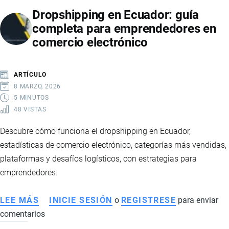
FIRMA
Dropshipping en Ecuador: guía
ELECTRÓNICA
completa para emprendedores en
EN
comercio electrónico
ECUADOR:
REQUISITOS,
TIPOS
ARTÍCULO
Y
8 MARZO, 2026
PROCESO
5 MINUTOS
48 VISTAS
PASO
A
Descubre cómo funciona el dropshipping en Ecuador,
PASO
estadísticas de comercio electrónico, categorías más vendidas,
plataformas y desafíos logísticos, con estrategias para
emprendedores.
LEE MÁS
SOBRE
INICIE SESIÓN
o
REGISTRESE
para enviar
comentarios
DROPSHIPPING
EN