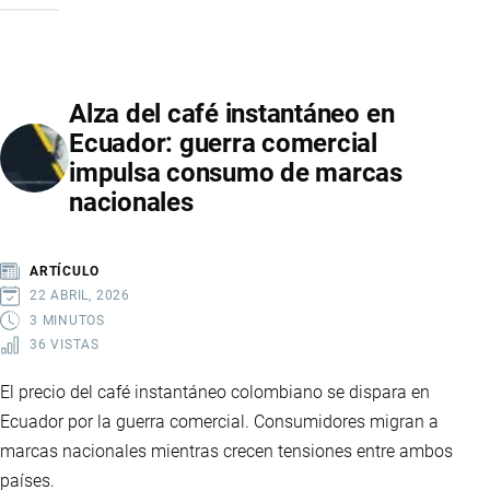
CANGREJOS:
LA
NUEVA
Alza del café instantáneo en
MINA
Ecuador: guerra comercial
DE
impulsa consumo de marcas
ORO
nacionales
QUE
IMPULSARÁ
LA
ARTÍCULO
ECONOMÍA
22 ABRIL, 2026
Y
3 MINUTOS
36 VISTAS
EL
EMPLEO
El precio del café instantáneo colombiano se dispara en
EN
Ecuador por la guerra comercial. Consumidores migran a
ECUADOR
marcas nacionales mientras crecen tensiones entre ambos
países.