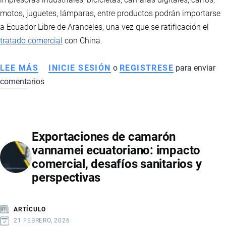
IMPORTACIÓN
motos, juguetes, lámparas, entre productos podrán importarse
a Ecuador Libre de Aranceles, una vez que se ratificación el
tratado comercial
con China.
LEE MÁS
SOBRE
INICIE SESIÓN
o
REGISTRESE
para enviar
comentarios
PRODUCTOS
NEGOCIADOS
EN
EL
Exportaciones de camarón
TRATADO
vannamei ecuatoriano: impacto
DE
comercial, desafíos sanitarios y
LIBRE
perspectivas
COMERCIO
CON
CHINA
ARTÍCULO
21 FEBRERO, 2026