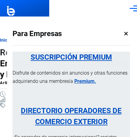
Pasar al contenido principal
Men
×
Para Empresas
Ruta
Inicio
Artículos
Reformas a la Ley de Minería y
de
SUSCRIPCIÓN PREMIUM
Energía en Ecuador: Oportunidades
navegación
y Retos
Disfrute de contenidos sin anuncios y otras funciones
adquiriendo una membresía
Premium.
Artículo
por
Jaime Mise
, 26 Febrero, 2026
3 MINUTOS
1 VISTAS
Artículos
DIRECTORIO OPERADORES DE
Actualidad
COMERCIO EXTERIOR
Exportaciones