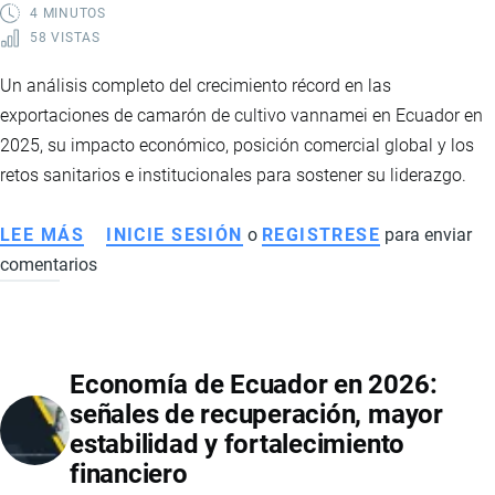
4 MINUTOS
58 VISTAS
Un análisis completo del crecimiento récord en las
exportaciones de camarón de cultivo vannamei en Ecuador en
2025, su impacto económico, posición comercial global y los
retos sanitarios e institucionales para sostener su liderazgo.
LEE MÁS
SOBRE
INICIE SESIÓN
o
REGISTRESE
para enviar
comentarios
EXPORTACIONES
DE
CAMARÓN
VANNAMEI
Economía de Ecuador en 2026:
ECUATORIANO:
señales de recuperación, mayor
IMPACTO
estabilidad y fortalecimiento
COMERCIAL,
financiero
DESAFÍOS