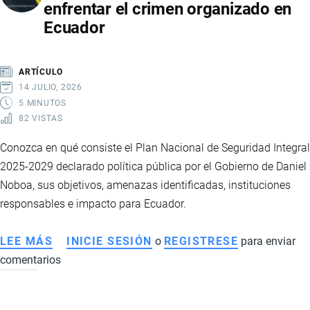
enfrentar el crimen organizado en
EMPLEO
Ecuador
Y
FINANZAS
LOCALES
ARTÍCULO
14 JULIO, 2026
5 MINUTOS
82 VISTAS
Conozca en qué consiste el Plan Nacional de Seguridad Integral
2025-2029 declarado política pública por el Gobierno de Daniel
Noboa, sus objetivos, amenazas identificadas, instituciones
responsables e impacto para Ecuador.
LEE MÁS
SOBRE
INICIE SESIÓN
o
REGISTRESE
para enviar
comentarios
PLAN
NACIONAL
DE