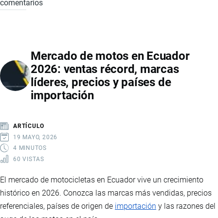
comentarios
SOBREOFERTA
ECUADOR
DE
ARROZ
EN
Mercado de motos en Ecuador
ECUADOR
2026: ventas récord, marcas
2026:
líderes, precios y países de
CAÍDA
importación
DE
PRECIOS,
IMPACTO
ARTÍCULO
EN
19 MAYO, 2026
PRODUCTORES
4 MINUTOS
60 VISTAS
E
INTERVENCIÓN
El mercado de motocicletas en Ecuador vive un crecimiento
ESTATAL
histórico en 2026. Conozca las marcas más vendidas, precios
referenciales, países de origen de
importación
y las razones del