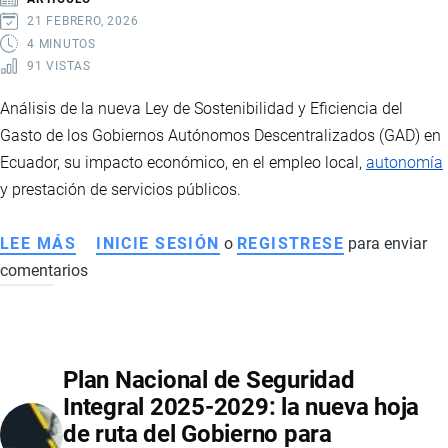
DEL
21 FEBRERO, 2026
SECTOR
4 MINUTOS
91 VISTAS
FLORÍCOLA
Análisis de la nueva Ley de Sostenibilidad y Eficiencia del
Gasto de los Gobiernos Autónomos Descentralizados (GAD) en
Ecuador, su impacto económico, en el empleo local,
autonomía
y prestación de servicios públicos.
LEE MÁS
SOBRE
INICIE SESIÓN
o
REGISTRESE
para enviar
comentarios
REFORMA
AL
COOTAD
EN
Plan Nacional de Seguridad
ECUADOR:
Integral 2025-2029: la nueva hoja
IMPLICACIONES
de ruta del Gobierno para
ECONÓMICAS,