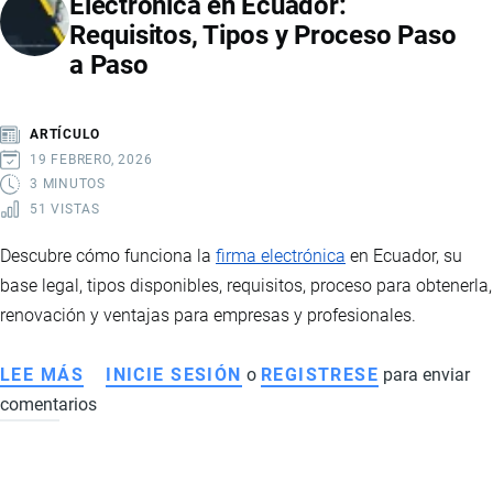
Electrónica en Ecuador:
SEÑALES
Requisitos, Tipos y Proceso Paso
DE
a Paso
RECUPERACIÓN,
MAYOR
ESTABILIDAD
ARTÍCULO
Y
19 FEBRERO, 2026
FORTALECIMIENTO
3 MINUTOS
51 VISTAS
FINANCIERO
Descubre cómo funciona la
firma electrónica
en Ecuador, su
base legal, tipos disponibles, requisitos, proceso para obtenerla,
renovación y ventajas para empresas y profesionales.
LEE MÁS
SOBRE
INICIE SESIÓN
o
REGISTRESE
para enviar
comentarios
CÓMO
FUNCIONA
LA