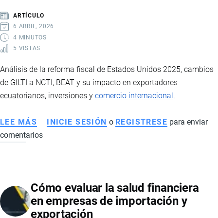
COMERCIO
ARTÍCULO
EXTERIOR
6 ABRIL, 2026
4 MINUTOS
5 VISTAS
Análisis de la reforma fiscal de Estados Unidos 2025, cambios
de GILTI a NCTI, BEAT y su impacto en exportadores
ecuatorianos, inversiones y
comercio internacional
.
LEE MÁS
SOBRE
INICIE SESIÓN
o
REGISTRESE
para enviar
comentarios
REFORMA
FISCAL
DE
EE.UU.
Cómo evaluar la salud financiera
2025:
en empresas de importación y
RIESGOS
exportación
Y