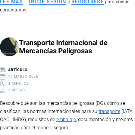
LEE MÁS
SOBRE
INICIE SESIÓN
o
REGISTRESE
para enviar
comentarios
PLAN
DE
MEJORA
EMPRESARIAL:
Transporte Internacional de
EMPRESAS
Mercancías Peligrosas
DE
IMPORTACIÓN
Y
ARTÍCULO
EXPORTACIÓN
10 MARZO, 2026
4 MINUTOS
3 VISTAS
Descubre qué son las mercancías peligrosas (DG), cómo se
clasifican, las normas internacionales para su
transporte
(IATA,
OACI, IMDG), requisitos de
embalaje
, documentación y mejores
prácticas para el manejo seguro.