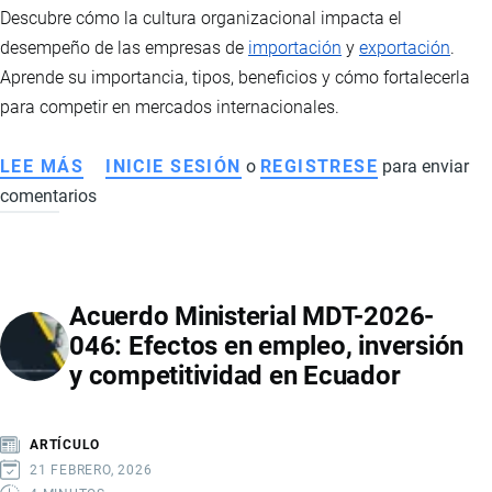
REGIONAL
Descubre cómo la cultura organizacional impacta el
desempeño de las empresas de
importación
y
exportación
.
Aprende su importancia, tipos, beneficios y cómo fortalecerla
para competir en mercados internacionales.
LEE MÁS
SOBRE
INICIE SESIÓN
o
REGISTRESE
para enviar
comentarios
CULTURA
ORGANIZACIONAL:
LA
CLAVE
Acuerdo Ministerial MDT-2026-
PARA
046: Efectos en empleo, inversión
LA
y competitividad en Ecuador
COMPETITIVIDAD
GLOBAL
ARTÍCULO
21 FEBRERO, 2026