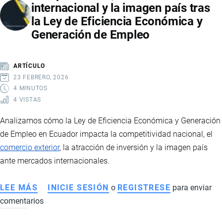
internacional y la imagen país tras
EN
la Ley de Eficiencia Económica y
EMPRESAS
Generación de Empleo
DE
IMPORTACIÓN
Y
ARTÍCULO
EXPORTACIÓN
23 FEBRERO, 2026
4 MINUTOS
4 VISTAS
Analizamos cómo la Ley de Eficiencia Económica y Generación
de Empleo en Ecuador impacta la competitividad nacional, el
comercio exterior
, la atracción de inversión y la imagen país
ante mercados internacionales.
LEE MÁS
SOBRE
INICIE SESIÓN
o
REGISTRESE
para enviar
comentarios
COMPETITIVIDAD,
COMERCIO