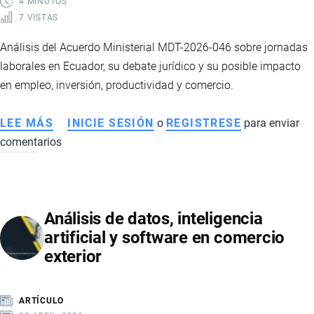
4 MINUTOS
7 VISTAS
Análisis del Acuerdo Ministerial MDT-2026-046 sobre jornadas
laborales en Ecuador, su debate jurídico y su posible impacto
en empleo, inversión, productividad y comercio.
LEE MÁS
SOBRE
INICIE SESIÓN
o
REGISTRESE
para enviar
comentarios
ACUERDO
MINISTERIAL
MDT-
2026-
Análisis de datos, inteligencia
046:
artificial y software en comercio
EFECTOS
exterior
EN
EMPLEO,
INVERSIÓN
ARTÍCULO
Y