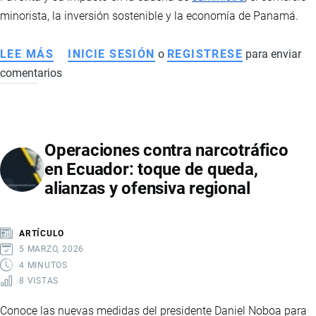
ECONOMÍA
minorista, la inversión sostenible y la economía de Panamá.
DE
ECUADOR
LEE MÁS
SOBRE
INICIE SESIÓN
o
REGISTRESE
para enviar
comentarios
FINANCIAMIENTO
DE
BID
INVEST
Operaciones contra narcotráfico
A
en Ecuador: toque de queda,
CORPORACIÓN
alianzas y ofensiva regional
FAVORITA
ARTÍCULO
5 MARZO, 2026
4 MINUTOS
8 VISTAS
Conoce las nuevas medidas del presidente Daniel Noboa para