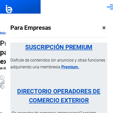
Pasar al contenido principal
Men
×
Para Empresas
Ruta
Inicio
Artículos
Propiedad industrial en Ecuador
de
SUSCRIPCIÓN PREMIUM
para empresas de importación y
navegación
exportación
Disfrute de contenidos sin anuncios y otras funciones
adquiriendo una membresía
Premium.
Artículo
por
Jaime Mise
, 4 Mayo, 2026
4 MINUTOS
2 VISTAS
Artículos
DIRECTORIO OPERADORES DE
Operaciones internacionales
COMERCIO EXTERIOR