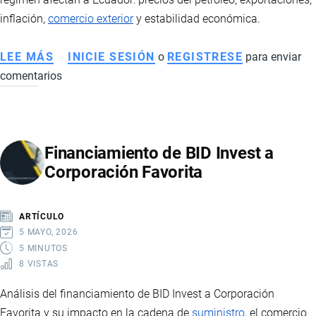
inflación,
comercio exterior
y estabilidad económica.
LEE MÁS
SOBRE
INICIE SESIÓN
o
REGISTRESE
para enviar
comentarios
CRISIS
EN
IRÁN
TRAS
Financiamiento de BID Invest a
LA
Corporación Favorita
MUERTE
DEL
AYATOLÁ
ARTÍCULO
Y
5 MAYO, 2026
SU
5 MINUTOS
8 VISTAS
IMPACTO
EN
Análisis del financiamiento de BID Invest a Corporación
LA
Favorita y su impacto en la cadena de
suministro
, el comercio