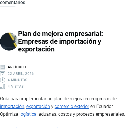
comentarios
CÓMO
ELABORAR
UN
PRESUPUESTO
Plan de mejora empresarial:
EMPRESARIAL
Empresas de importación y
EN
exportación
EMPRESAS
DE
IMPORTACIÓN
ARTÍCULO
Y
22 ABRIL, 2026
EXPORTACIÓN
4 MINUTOS
4 VISTAS
Guía para implementar un plan de mejora en empresas de
importación
,
exportación
y
comercio exterior
en Ecuador.
Optimiza
logística
, aduanas, costos y procesos empresariales.