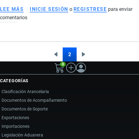
LEE MÁS
SOBRE
INICIE SESIÓN
o
REGISTRESE
para enviar
comentarios
TRANSPORTE
INTERNACIONAL
DE
MERCANCÍAS
PELIGROSAS
2
Página
Siguiente
Paginación
0
anterior
página
CATEGORÍAS
Clasificación Arancelaria
Documentos de Acompañamiento
Documentos de Soporte
Exportaciones
Importaciones
Legislación Aduanera