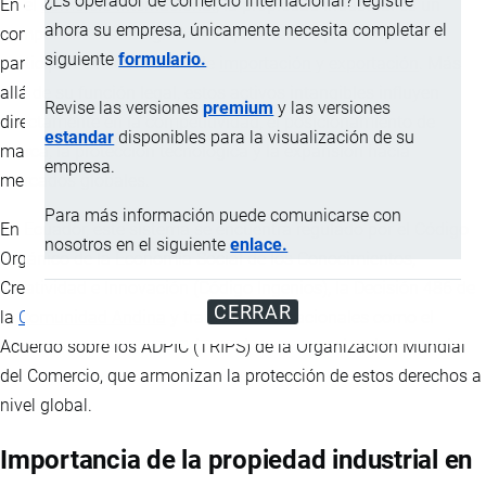
¿Es operador de comercio internacional? registre
En el
comercio internacional
, la propiedad industrial es un
ahora su empresa, únicamente necesita completar el
componente estratégico clave para las empresas que
siguiente
formulario.
participan en actividades de
importación
y
exportación
. Más
allá de su función legal, estos activos intangibles influyen
Revise las versiones
premium
y las versiones
directamente en la competitividad, el posicionamiento de
estandar
disponibles para la visualización de su
marca, la protección tecnológica y la expansión hacia
empresa.
mercados globales.
Para más información puede comunicarse con
En Ecuador, este sistema se encuentra regulado por el Código
nosotros en el siguiente
enlace.
Orgánico de la Economía Social de los Conocimientos,
Creatividad e Innovación (Código Ingenios), la Decisión 486 de
CERRAR
la
Comunidad Andina
y tratados internacionales como el
Acuerdo sobre los ADPIC (TRIPS) de la Organización Mundial
del Comercio, que armonizan la protección de estos derechos a
nivel global.
Importancia de la propiedad industrial en