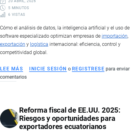
20 ABRIL, 2026
COMPETITIVIDAD
5 MINUTOS
6 VISTAS
EN
ECUADOR
Cómo el análisis de datos, la inteligencia artificial y el uso de
software especializado optimizan empresas de
importación
,
exportación
y
logística
internacional: eficiencia, control y
competitividad global.
LEE MÁS
SOBRE
INICIE SESIÓN
o
REGISTRESE
para enviar
comentarios
ANÁLISIS
DE
DATOS,
INTELIGENCIA
Reforma fiscal de EE.UU. 2025:
ARTIFICIAL
Riesgos y oportunidades para
Y
exportadores ecuatorianos
SOFTWARE
EN