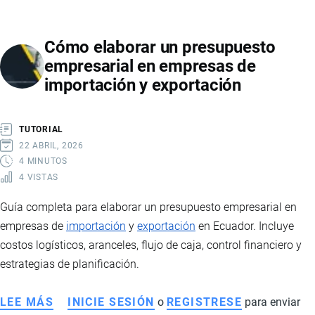
INTERNACIONAL
Y
Cómo elaborar un presupuesto
LA
empresarial en empresas de
IMAGEN
importación y exportación
PAÍS
TRAS
LA
TUTORIAL
LEY
22 ABRIL, 2026
DE
4 MINUTOS
4 VISTAS
EFICIENCIA
ECONÓMICA
Guía completa para elaborar un presupuesto empresarial en
Y
empresas de
importación
y
exportación
en Ecuador. Incluye
GENERACIÓN
costos logísticos, aranceles, flujo de caja, control financiero y
DE
estrategias de planificación.
EMPLEO
LEE MÁS
SOBRE
INICIE SESIÓN
o
REGISTRESE
para enviar