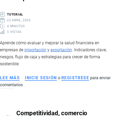
OPORTUNIDADES
PARA
TUTORIAL
EXPORTADORES
22 ABRIL, 2026
ECUATORIANOS
4 MINUTOS
5 VISTAS
Aprende cómo evaluar y mejorar la salud financiera en
empresas de
importación
y
exportación
. Indicadores clave,
riesgos, flujo de caja y estrategias para crecer de forma
sostenible.
LEE MÁS
SOBRE
INICIE SESIÓN
o
REGISTRESE
para enviar
comentarios
CÓMO
EVALUAR
LA
SALUD
Competitividad, comercio
FINANCIERA