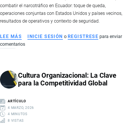
combatir el narcotráfico en Ecuador: toque de queda,
operaciones conjuntas con Estados Unidos y países vecinos,
resultados de operativos y contexto de seguridad.
LEE MÁS
SOBRE
INICIE SESIÓN
o
REGISTRESE
para enviar
comentarios
OPERACIONES
CONTRA
NARCOTRÁFICO
EN
Cultura Organizacional: La Clave
ECUADOR:
para la Competitividad Global
TOQUE
DE
QUEDA,
ARTÍCULO
ALIANZAS
4 MARZO, 2026
Y
4 MINUTOS
8 VISTAS
OFENSIVA