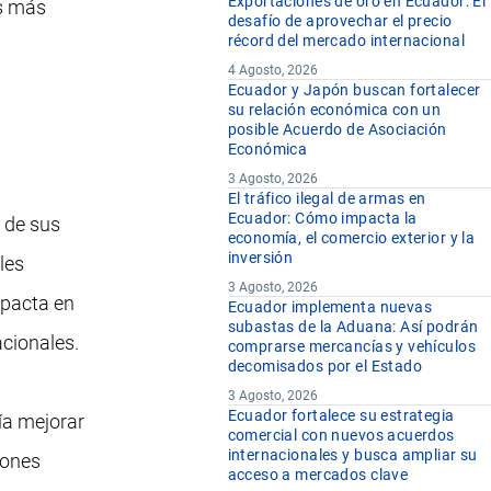
Exportaciones de oro en Ecuador: El
os más
desafío de aprovechar el precio
récord del mercado internacional
4 Agosto, 2026
Ecuador y Japón buscan fortalecer
su relación económica con un
posible Acuerdo de Asociación
Económica
3 Agosto, 2026
El tráfico ilegal de armas en
Ecuador: Cómo impacta la
 de sus
economía, el comercio exterior y la
inversión
les
3 Agosto, 2026
mpacta en
Ecuador implementa nuevas
subastas de la Aduana: Así podrán
acionales.
comprarse mercancías y vehículos
decomisados por el Estado
3 Agosto, 2026
Ecuador fortalece su estrategia
ría mejorar
comercial con nuevos acuerdos
internacionales y busca ampliar su
iones
acceso a mercados clave