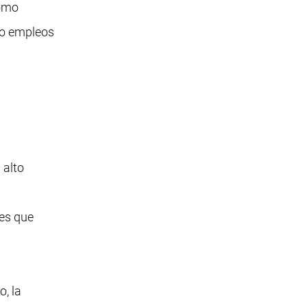
como
do empleos
 alto
les que
o, la