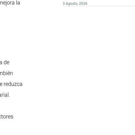
mejora la
3 Agosto, 2026
da de
ambién
ue reduzca
rial.
ctores
a