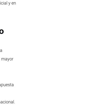
cial y en
o
na
en mayor
 apuesta
nacional.